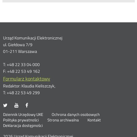
Dane
Urząd Komunikacji Elektronicznej
ul. Giełdowa 7/9
kontaktowe
01-211 Warszawa
T: +48 22 33 04 000
F: +48 22 53 49 162
Formularz kontaktowy
Redaktor: Klaudia Kieliszczyk,
T: +48 22 53 49 299
UKE
UKE
UKE
Otwórz
Otwórz
Otwórz
na
na
na
w
w
w
Otwórz
Stopka
Dziennik Urzędowy UKE
Ochrona danych osobowych
portalu
portalu
portalu
nowym
nowym
nowym
Otwórz
w
Polityka prywatności
Strona archiwalna
Kontakt
Twitter
Youtube
Facebook
oknie
oknie
oknie
w
nowym
Deklaracja dostępności
menu
nowym
oknie
oknie
2026 Urząd Komunikacji Elektronicznej