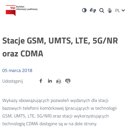
Ustawienia
Otwórz
Otwórz
Wersja
ZMI
PL
Dla
Wyszukiwark
Otwórz
zukaj
Social
w
w
niesłyszących
kontrastowa
w
JĘZ
PRZ
nowym
nowym
nowym
Media
oknie
oknie
oknie
JĘZ
Stacje GSM, UMTS, LTE, 5G/NR
oraz CDMA
05
marca
2018
Udostępnij
Udostępnij
Udostępnij
Otwórz
Otwórz
Otwórz
Udostępnij
Udostępnij
na
na
na
w
w
w
przez
portalu
portalu
portalu
Drukuj
nowym
nowym
nowym
e-
oknie
oknie
oknie
Twitter
Facebook
Linkedin
mail
Wykazy obowiązujących pozwoleń wydanych dla stacji
bazowych telefonii komórkowej (pracujących w technologii
GSM, UMTS, LTE, 5G/NR) oraz stacji wykorzystujących
technologię CDMA dostępne są w na dole strony.