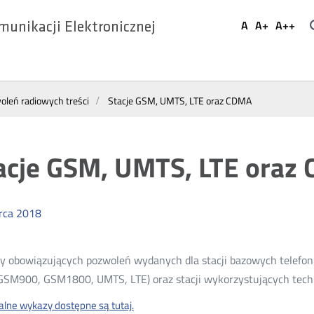
Ustaw
A
A+
A++
munikacji Elektronicznej
Domyślna
Większa
Najwi
Social
czcionka
czcionka
czcio
Media
leń radiowych treści
Stacje GSM, UMTS, LTE oraz CDMA
acje GSM, UMTS, LTE oraz
rca
2018
 obowiązujących pozwoleń wydanych dla stacji bazowych telefoni
SM900, GSM1800, UMTS, LTE) oraz stacji wykorzystujących techn
alne wykazy dostępne są tutaj.