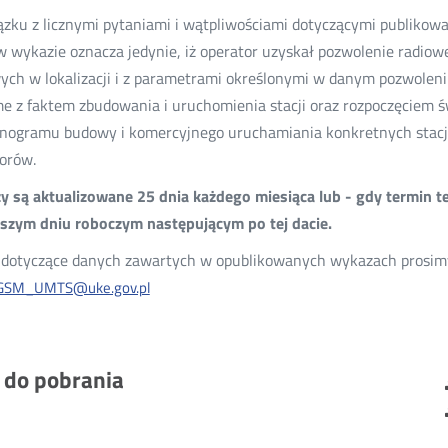
zku z licznymi pytaniami i wątpliwościami dotyczącymi publikow
 w wykazie oznacza jedynie, iż operator uzyskał pozwolenie radio
ych w lokalizacji i z parametrami określonymi w danym pozwoleni
e z faktem zbudowania i uruchomienia stacji oraz rozpoczęciem ś
ogramu budowy i komercyjnego uruchamiania konkretnych stacji
orów.
 są aktualizowane 25 dnia każdego miesiąca lub - gdy termin t
ższym dniu roboczym następującym po tej dacie.
dotyczące danych zawartych w opublikowanych wykazach prosimy 
GSM_UMTS@uke.gov.pl
i do pobrania