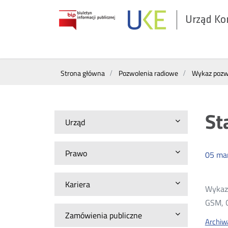
Urząd Ko
Otwórz
w
nowym
Wyszukiwarka
oknie
Strona główna
Pozwolenia radiowe
Wykaz pozwo
St
Urząd
Prawo
05
ma
Kariera
Wykazy
GSM, G
Zamówienia publiczne
Archiw