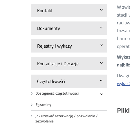
W zwią
Kontakt
stacji
radiow
Dokumenty
tożsam
harmon
Rejestry i wykazy
operat
Wykazy
Konsultacje i Decyzje
najbli
Uwagi 
Częstotliwości
wykaz
Dostępność częstotliwości
Rozwiń
Egzaminy
Plik
Jak uzyskać rezerwację / pozwolenie /
zezwolenie