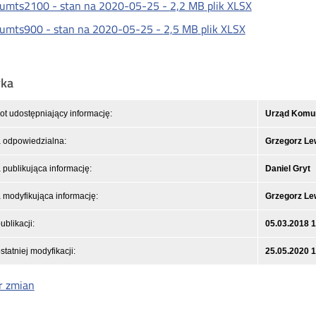
umts2100 - stan na 2020-05-25 -
2,2 MB
plik XLSX
umts900 - stan na 2020-05-25 -
2,5 MB
plik XLSX
yka
t udostępniający informację:
Urząd Komuni
 odpowiedzialna:
Grzegorz L
publikująca informację:
Daniel Gryt
modyfikująca informację:
Grzegorz L
ublikacji:
05.03.2018 
statniej modyfikacji:
25.05.2020 
r zmian