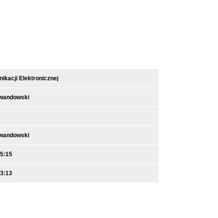
kacji Elektronicznej
ewandowski
ewandowski
15:15
13:13