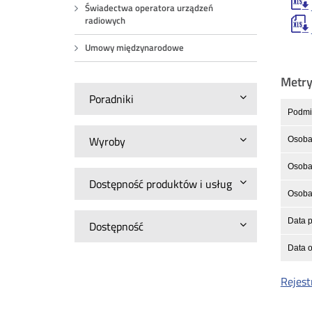
Świadectwa operatora urządzeń
radiowych
Umowy międzynarodowe
Metr
Poradniki
Podmio
Wyroby
Osoba
Osoba 
Dostępność produktów i usług
Osoba 
Data p
Dostępność
Data o
Rejest