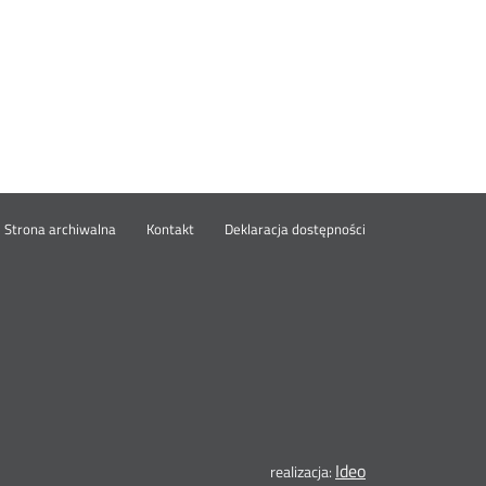
wórz
Strona archiwalna
Kontakt
Deklaracja dostępności
wym
ie
Ideo
Otwórz
realizacja: