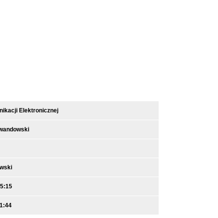
kacji Elektronicznej
ewandowski
owski
15:15
1:44