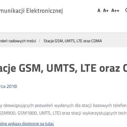
Ustaw
A
A+
A++
munikacji Elektronicznej
Domyślna
Większa
Najwi
Social
czcionka
czcionka
czcio
Media
leń radiowych treści
Stacje GSM, UMTS, LTE oraz CDMA
acje GSM, UMTS, LTE oraz
rca
2018
 obowiązujących pozwoleń wydanych dla stacji bazowych telefoni
SM900, GSM1800, UMTS, LTE) oraz stacji wykorzystujących techn
alne wykazy dostępne są tutaj.