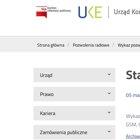
Urząd Ko
Otwórz
w
nowym
Wyszukiwarka
oknie
Strona główna
Pozwolenia radiowe
Wykaz pozwo
St
Urząd
Prawo
05
ma
Kariera
Wykazy
GSM, G
Zamówienia publiczne
Archiw