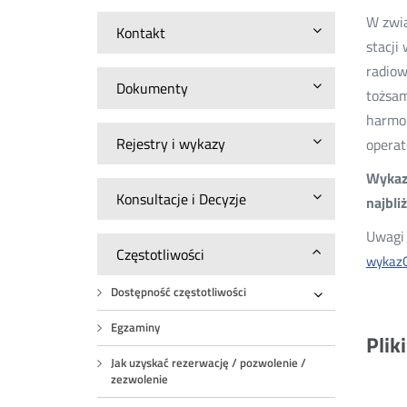
W zwią
Kontakt
stacji
radiow
Dokumenty
tożsam
harmon
Rejestry i wykazy
operat
Wykazy
Konsultacje i Decyzje
najbli
Uwagi 
Częstotliwości
wykaz
Dostępność częstotliwości
Rozwiń
Egzaminy
Plik
Jak uzyskać rezerwację / pozwolenie /
zezwolenie