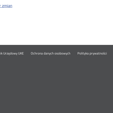
r zmian
Otwórz
Ot
opka
nik Urzędowy UKE
Ochrona danych osobowych
Polityka prywatności
w
w
nowym
no
oknie
okn
nu