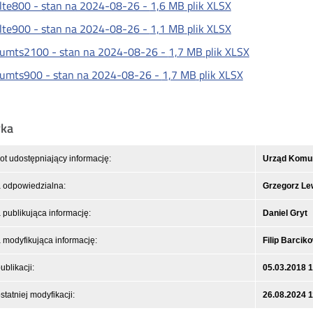
lte800 - stan na 2024-08-26 -
1,6 MB
plik XLSX
lte900 - stan na 2024-08-26 -
1,1 MB
plik XLSX
umts2100 - stan na 2024-08-26 -
1,7 MB
plik XLSX
umts900 - stan na 2024-08-26 -
1,7 MB
plik XLSX
yka
t udostępniający informację:
Urząd Komuni
 odpowiedzialna:
Grzegorz L
publikująca informację:
Daniel Gryt
modyfikująca informację:
Filip Barcik
ublikacji:
05.03.2018 
statniej modyfikacji:
26.08.2024 1