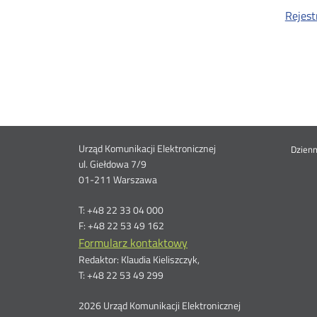
Rejest
Dane
Urząd Komunikacji Elektronicznej
St
Dzien
ul. Giełdowa 7/9
01-211 Warszawa
kontaktowe
me
T: +48 22 33 04 000
F: +48 22 53 49 162
Formularz kontaktowy
Redaktor: Klaudia Kieliszczyk,
T: +48 22 53 49 299
2026 Urząd Komunikacji Elektronicznej