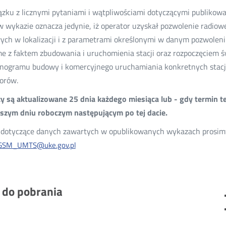
zku z licznymi pytaniami i wątpliwościami dotyczącymi publikow
 w wykazie oznacza jedynie, iż operator uzyskał pozwolenie radio
ych w lokalizacji i z parametrami określonymi w danym pozwoleni
e z faktem zbudowania i uruchomienia stacji oraz rozpoczęciem ś
ogramu budowy i komercyjnego uruchamiania konkretnych stacji
orów.
 są aktualizowane 25 dnia każdego miesiąca lub - gdy termin t
ższym dniu roboczym następującym po tej dacie.
dotyczące danych zawartych w opublikowanych wykazach prosimy 
GSM_UMTS@uke.gov.pl
i do pobrania