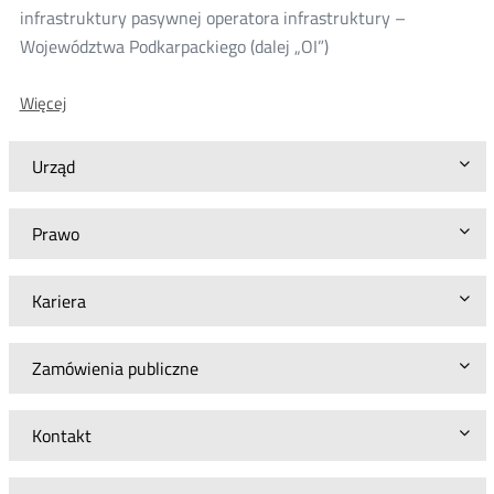
infrastruktury pasywnej operatora infrastruktury –
Województwa Podkarpackiego (dalej „OI”)
O:
Więcej
Opinia
Prezesa
UKE
Urząd
w
sprawie
oferty
Prawo
ramowej
operatora
infrastruktury
Kariera
–
Województwo
Podkarpackie
Zamówienia publiczne
Kontakt