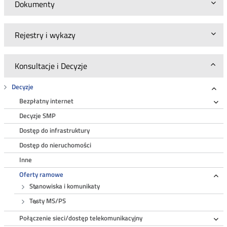
Dokumenty
Rejestry i wykazy
Konsultacje i Decyzje
Decyzje
Roz
Bezpłatny internet
Ro
Decyzje SMP
Dostęp do infrastruktury
Dostęp do nieruchomości
Inne
Oferty ramowe
Ro
Stanowiska i komunikaty
Testy MS/PS
Połączenie sieci/dostęp telekomunikacyjny
Ro