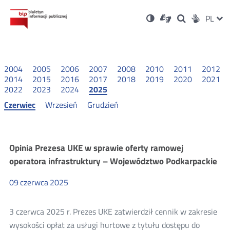
Ustawienia
Otwórz
Otwórz
Wersja
ZMI
PL
Dla
Wyszukiwark
Otwórz
zukaj
Social
w
w
niesłyszących
kontrastowa
w
JĘZ
PRZ
nowym
nowym
nowym
Media
oknie
oknie
oknie
JĘZ
2004
2005
2006
2007
2008
2010
2011
2012
2014
2015
2016
2017
2018
2019
2020
2021
2022
2023
2024
2025
Czerwiec
Wrzesień
Grudzień
Oferty
Opinia Prezesa UKE w sprawie oferty ramowej
operatora infrastruktury – Województwo Podkarpackie
ramowe
09
czerwca
2025
2025
3 czerwca 2025 r. Prezes UKE zatwierdził cennik w zakresie
wysokości opłat za usługi hurtowe z tytułu dostępu do