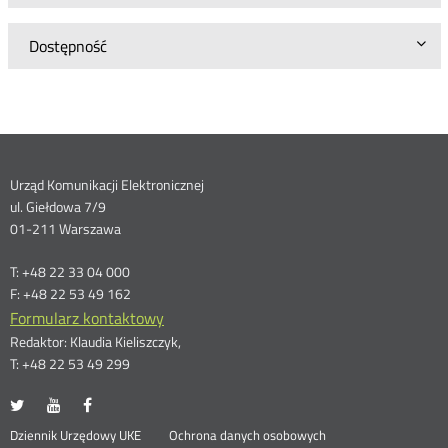
Dostępność
Dane
Urząd Komunikacji Elektronicznej
ul. Giełdowa 7/9
kontaktowe
01-211 Warszawa
T: +48 22 33 04 000
F: +48 22 53 49 162
Formularz kontaktowy
Redaktor: Klaudia Kieliszczyk,
T: +48 22 53 49 299
UKE
UKE
UKE
Otwórz
Otwórz
Otwórz
na
na
na
w
w
w
Otwórz
Dziennik Urzędowy UKE
Ochrona danych osobowych
portalu
portalu
portalu
nowym
nowym
nowym