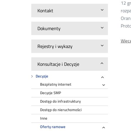
12 g
20
Kontakt
rozp
Oran
Proto
Dokumenty
Więce
Rejestry i wykazy
Konsultacje i Decyzje
Decyzje
Rozwiń
Bezpłatny internet
Rozwiń
Decyzje SMP
Dostęp do infrastruktury
Dostęp do nieruchomości
Inne
Oferty ramowe
Rozwiń