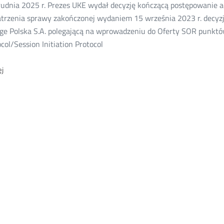
rudnia 2025 r. Prezes UKE wydał decyzję kończącą postępowanie 
25
atrzenia sprawy zakończonej wydaniem 15 września 2023 r. decyzj
ge Polska S.A. polegającą na wprowadzeniu do Oferty SOR punktów 
col/Session Initiation Protocol
O:
j
Zmiana
oferty
ramowej
SOR
Orange
Polska
S.A.
–
II
instancja