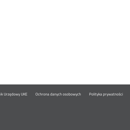
Otwórz
Ot
opka
nik Urzędowy UKE
Ochrona danych osobowych
Polityka prywatności
w
w
nowym
no
oknie
okn
nu