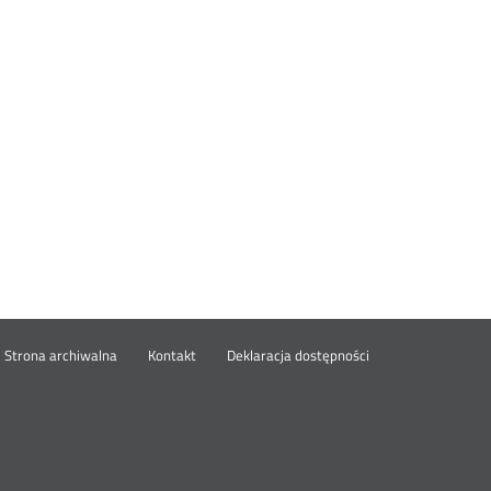
wórz
Strona archiwalna
Kontakt
Deklaracja dostępności
wym
ie