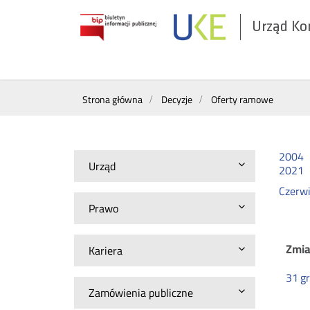
Urząd Ko
Otwórz
w
nowym
Wyszukiwarka
oknie
Strona główna
Decyzje
Oferty ramowe
2004
Urząd
2021
Czerw
Prawo
Of
Zmia
Kariera
31
g
r
Zamówienia publiczne