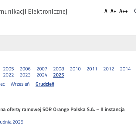
Ustaw
A
A+
A++
munikacji Elektronicznej
Domyślna
Większa
Najwi
Social
czcionka
czcionka
czcio
Media
2005
2006
2007
2008
2010
2011
2012
2014
2022
2023
2024
2025
iec
Wrzesień
Grudzień
erty
na oferty ramowej SOR Orange Polska S.A. – II instancja
rudnia
2025
amowe