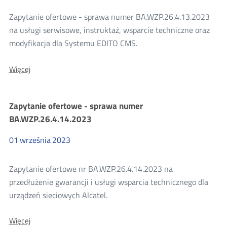
Zapytanie ofertowe - sprawa numer BA.WZP.26.4.13.2023
na usługi serwisowe, instruktaż, wsparcie techniczne oraz
modyfikacja dla Systemu EDITO CMS.
O:
Więcej
Zapytanie
ofertowe
-
Zapytanie ofertowe - sprawa numer
sprawa
numer
BA.WZP.26.4.14.2023
BA.WZP.26.4.13.2023
01
września
2023
Zapytanie ofertowe nr BA.WZP.26.4.14.2023 na
przedłużenie gwarancji i usługi wsparcia technicznego dla
urządzeń sieciowych Alcatel.
O:
Więcej