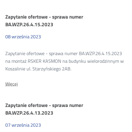
Zapytania
Zapytanie ofertowe - sprawa numer
BA.WZP.26.4.15.2023
ofertowe
08
września
2023
2023
Zapytanie ofertowe - sprawa numer BA.WZP.26.4.15.2023
na montaż RSKER KASMON na budynku wielorodzinnym w
Koszalinie ul. Starzyńskiego 2AB.
O:
Więcej
Zapytanie
ofertowe
-
Zapytanie ofertowe - sprawa numer
sprawa
numer
BA.WZP.26.4.13.2023
BA.WZP.26.4.15.2023
07
września
2023