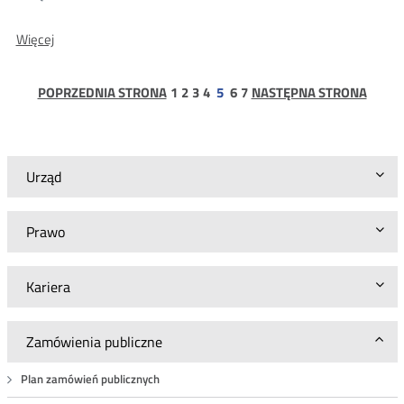
O:
Więcej
Zapytanie
ofertowe
-
strona
strona
strona
strona
strona
strona
POPRZEDNIA STRONA
1
2
3
4
5
6
7
NASTĘPNA STRONA
sprawa
numer
BA.WZP.26.3.15.2023
Urząd
Prawo
Kariera
Zamówienia publiczne
Plan zamówień publicznych