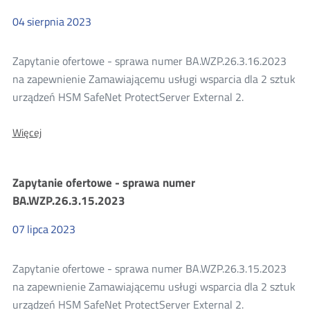
04
sierpnia
2023
Zapytanie ofertowe - sprawa numer BA.WZP.26.3.16.2023
na zapewnienie Zamawiającemu usługi wsparcia dla 2 sztuk
urządzeń HSM SafeNet ProtectServer External 2.
O:
Więcej
Zapytanie
ofertowe
-
Zapytanie ofertowe - sprawa numer
sprawa
numer
BA.WZP.26.3.15.2023
BA.WZP.26.3.16.2023
07
lipca
2023
Zapytanie ofertowe - sprawa numer BA.WZP.26.3.15.2023
na zapewnienie Zamawiającemu usługi wsparcia dla 2 sztuk
urządzeń HSM SafeNet ProtectServer External 2.