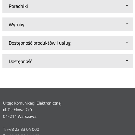
Poradniki
Wyroby
Dostępność produktów i usług
Dostępność
Dane
Urząd Komunikacji Elektronicznej
ul. Giełdowa 7/9
kontaktowe
01-211 Warszawa
T: +48 22 33 04 000