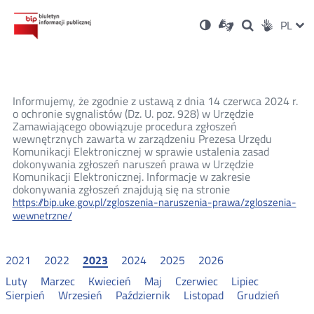
Ustawienia
Otwórz
Otwórz
Wersja
ZMI
PL
Dla
Wyszukiwark
Otwórz
zukaj
Social
w
w
niesłyszących
kontrastowa
w
JĘZ
PRZ
nowym
nowym
nowym
Media
oknie
oknie
oknie
JĘZ
Informujemy, że zgodnie z ustawą z dnia 14 czerwca 2024 r.
o ochronie sygnalistów (Dz. U. poz. 928) w Urzędzie
Zamawiającego obowiązuje procedura zgłoszeń
wewnętrznych zawarta w zarządzeniu Prezesa Urzędu
Komunikacji Elektronicznej w sprawie ustalenia zasad
dokonywania zgłoszeń naruszeń prawa w Urzędzie
Komunikacji Elektronicznej. Informacje w zakresie
dokonywania zgłoszeń znajdują się na stronie
https://bip.uke.gov.pl/zgloszenia-naruszenia-prawa/zgloszenia-
wewnetrzne/
2021
2022
2023
2024
2025
2026
Luty
Marzec
Kwiecień
Maj
Czerwiec
Lipiec
Sierpień
Wrzesień
Październik
Listopad
Grudzień