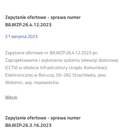
Zapytanie
ofertowe
-
Zapytanie ofertowe - sprawa numer
sprawa
numer
BA.WZP.26.4.12.2023
BA.WZP.26.4.14.2023
21
sierpnia
2023
Zapytanie ofertowe nr BA.WZP.26.4.12.2023 pn.
Zaprojektowanie i wykonanie systemu telewizji dozorowej
(CCTV) w obiekcie Infrastruktury Urzędu Komunikacji
Elektronicznej w Boruczy, 05-282 Strachówka, pow.
Wołomin, woj. mazowieckie.
O:
Więcej
Zapytanie
ofertowe
-
Zapytanie ofertowe - sprawa numer
sprawa
numer
BA.WZP.26.3.16.2023
BA.WZP.26.4.12.2023