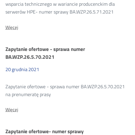
wsparcia technicznego w wariancie producenckim dla
serwerów HPE- numer sprawy BA.WZP.26.5.71.2021
O:
Więcej
Zapytanie
ofertowe-
numer
Zapytanie ofertowe - sprawa numer
sprawy
BA.WZP.26.5.71.2021
BA.WZP.26.5.70.2021
20
grudnia
2021
Zapytanie ofertowe - sprawa numer BA.WZP.26.5.70.2021
na prenumeratę prasy
O:
Więcej
Zapytanie
ofertowe
-
Zapytanie ofertowe- numer sprawy
sprawa