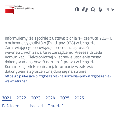
Ustawienia
Otwórz
Otwórz
Wersja
ZMI
PL
Dla
Wyszukiwark
Otwórz
zukaj
Social
w
w
niesłyszących
kontrastowa
w
JĘZ
PRZ
nowym
nowym
nowym
Media
oknie
oknie
oknie
JĘZ
Informujemy, że zgodnie z ustawą z dnia 14 czerwca 2024 r.
o ochronie sygnalistów (Dz. U. poz. 928) w Urzędzie
Zamawiającego obowiązuje procedura zgłoszeń
wewnętrznych zawarta w zarządzeniu Prezesa Urzędu
Komunikacji Elektronicznej w sprawie ustalenia zasad
dokonywania zgłoszeń naruszeń prawa w Urzędzie
Komunikacji Elektronicznej. Informacje w zakresie
dokonywania zgłoszeń znajdują się na stronie
https://bip.uke.gov.pl/zgloszenia-naruszenia-prawa/zgloszenia-
wewnetrzne/
2021
2022
2023
2024
2025
2026
Październik
Listopad
Grudzień