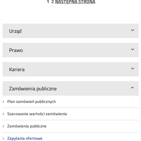
strona
1
2
NASTĘPNA STRONA
sprawa
numer
BA.WZP.26.5.67.2021
Urząd
Prawo
Kariera
Zamówienia publiczne
Plan zamówień publicznych
Szacowanie wartości zamówienia
Zamówienia publiczne
Zapytania ofertowe