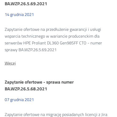
numer
BA.WZP.26.5.69.2021
BA.WZP.26.5.70.2021
14
grudnia
2021
Zapytanie ofertowe na przedłużenie gwarancji i usługi
wsparcia technicznego w wariancie producenckim dla
serwerów HPE Proliant DL360 Gen98SFF CTO - numer
sprawy BA.WZP.26.5.69.2021
O:
Więcej
Zapytanie
ofertowe-
numer
Zapytanie ofertowe - sprawa numer
sprawy
BA.WZP.26.5.69.2021
BA.WZP.26.5.68.2021
07
grudnia
2021
Zapytanie ofertowe na migrację posiadanych licencji z Jira