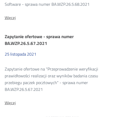
Software - sprawa numer BA.WZP.26.5.68.2021
O:
Więcej
Zapytanie
ofertowe
-
Zapytanie ofertowe - sprawa numer
sprawa
numer
BA.WZP.26.5.67.2021
BA.WZP.26.5.68.2021
25
listopada
2021
Zapytanie ofertowe na "Przeprowadzenie weryfikacji
prawidłowości realizacji oraz wyników badania czasu
przebiegu paczek pocztowych" - sprawa numer
BA.WZP.26.5.67.2021
O:
Więcej
Zapytanie
ofertowe
-