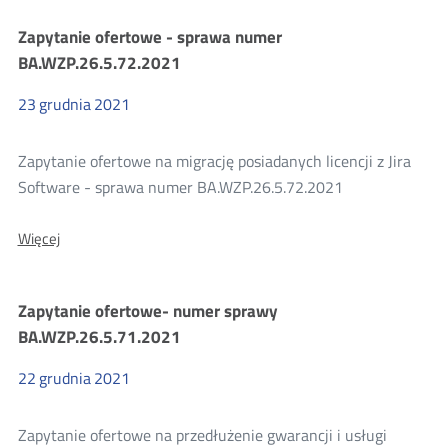
Zapytania
Zapytanie ofertowe - sprawa numer
BA.WZP.26.5.72.2021
ofertowe
23
grudnia
2021
2021
Zapytanie ofertowe na migrację posiadanych licencji z Jira
Software - sprawa numer BA.WZP.26.5.72.2021
O:
Więcej
Zapytanie
ofertowe
-
Zapytanie ofertowe- numer sprawy
sprawa
numer
BA.WZP.26.5.71.2021
BA.WZP.26.5.72.2021
22
grudnia
2021
Zapytanie ofertowe na przedłużenie gwarancji i usługi