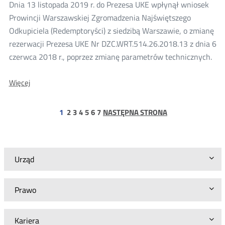
Dnia 13 listopada 2019 r. do Prezesa UKE wpłynął wniosek
Prowincji Warszawskiej Zgromadzenia Najświętszego
Odkupiciela (Redemptoryści) z siedzibą Warszawie, o zmianę
rezerwacji Prezesa UKE Nr DZC.WRT.514.26.2018.13 z dnia 6
czerwca 2018 r., poprzez zmianę parametrów technicznych.
O:
Więcej
Wniosek
o
zmianę
strona
strona
strona
strona
strona
strona
1
2
3
4
5
6
7
NASTĘPNA STRONA
rezerwacji
nr
DZC.WRT.514.26.2018.13
Urząd
Prawo
Kariera