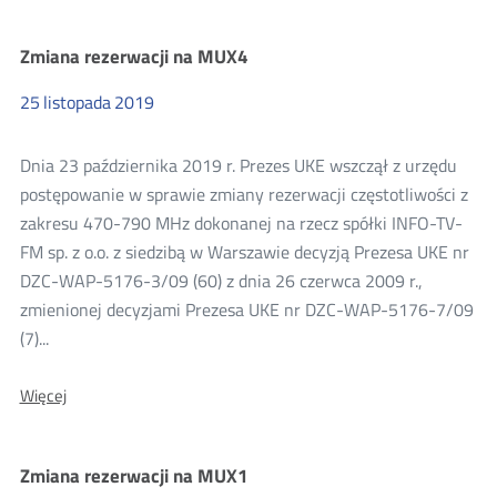
o
zmianę
Zmiana rezerwacji na MUX4
rezerwacji
nr
DC.WRT.514.13.2019.4
25
listopada
2019
Dnia 23 października 2019 r. Prezes UKE wszczął z urzędu
postępowanie w sprawie zmiany rezerwacji częstotliwości z
zakresu 470-790 MHz dokonanej na rzecz spółki INFO-TV-
FM sp. z o.o. z siedzibą w Warszawie decyzją Prezesa UKE nr
DZC-WAP-5176-3/09 (60) z dnia 26 czerwca 2009 r.,
zmienionej decyzjami Prezesa UKE nr DZC-WAP-5176-7/09
(7)...
O:
Więcej
Zmiana
rezerwacji
na
Zmiana rezerwacji na MUX1
MUX4