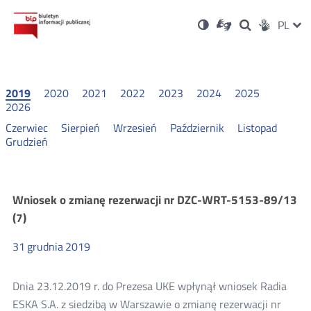
Ustawienia
Otwórz
Otwórz
Wersja
ZMI
PL
Dla
Wyszukiwark
Otwórz
zukaj
Social
w
w
niesłyszących
kontrastowa
w
JĘZ
PRZ
nowym
nowym
nowym
Media
oknie
oknie
oknie
JĘZ
2019
2020
2021
2022
2023
2024
2025
2026
Czerwiec
Sierpień
Wrzesień
Październik
Listopad
Grudzień
Wnioski
Wniosek o zmianę rezerwacji nr DZC-WRT-5153-89/13
(7)
o
31
grudnia
2019
zmianę
Dnia 23.12.2019 r. do Prezesa UKE wpłynął wniosek Radia
rezerwacji
ESKA S.A. z siedzibą w Warszawie o zmianę rezerwacji nr