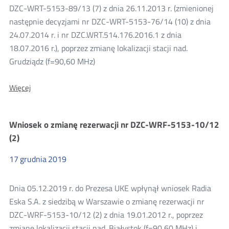
DZC-WRT-5153-89/13 (7) z dnia 26.11.2013 r. (zmienionej
2019
następnie decyzjami nr DZC-WRT-5153-76/14 (10) z dnia
24.07.2014 r. i nr DZC.WRT.514.176.2016.1 z dnia
18.07.2016 r.), poprzez zmianę lokalizacji stacji nad.
Grudziądz (f=90,60 MHz)
O:
Więcej
Wniosek
o
zmianę
Wniosek o zmianę rezerwacji nr DZC-WRF-5153-10/12
rezerwacji
nr
(2)
DZC-
WRT-
17
grudnia
2019
5153-
89/13
(7)
Dnia 05.12.2019 r. do Prezesa UKE wpłynął wniosek Radia
Eska S.A. z siedzibą w Warszawie o zmianę rezerwacji nr
DZC-WRF-5153-10/12 (2) z dnia 19.01.2012 r., poprzez
zmianę lokalizacji stacji nad. Białystok (f=90,60 MHz) i