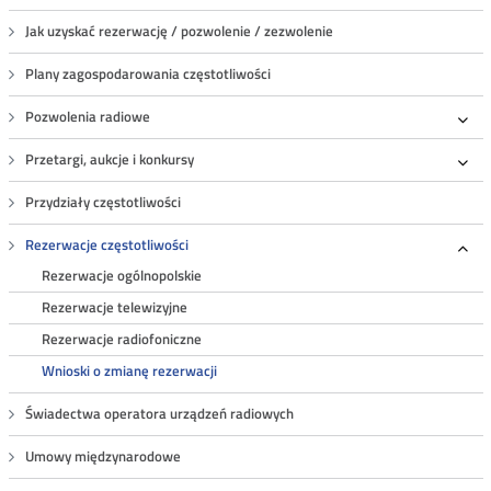
Jak uzyskać rezerwację / pozwolenie / zezwolenie
Plany zagospodarowania częstotliwości
Pozwolenia radiowe
Roz
Przetargi, aukcje i konkursy
Roz
Przydziały częstotliwości
Rezerwacje częstotliwości
Roz
Rezerwacje ogólnopolskie
Rezerwacje telewizyjne
Rezerwacje radiofoniczne
Wnioski o zmianę rezerwacji
Świadectwa operatora urządzeń radiowych
Umowy międzynarodowe