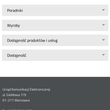
Poradniki
Wyroby
Dostępność produktów i usług
Dostępność
Dane
Urząd Komunikacji Elektronicznej
ul. Giełdowa 7/9
kontaktowe
01-211 Warszawa