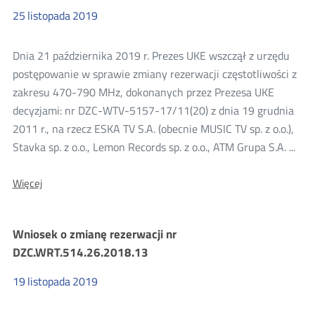
25
listopada
2019
Dnia 21 października 2019 r. Prezes UKE wszczął z urzędu
postępowanie w sprawie zmiany rezerwacji częstotliwości z
zakresu 470-790 MHz, dokonanych przez Prezesa UKE
decyzjami: nr DZC-WTV-5157-17/11(20) z dnia 19 grudnia
2011 r., na rzecz ESKA TV S.A. (obecnie MUSIC TV sp. z o.o.),
Stavka sp. z o.o., Lemon Records sp. z o.o., ATM Grupa S.A. ...
O:
Więcej
Zmiana
rezerwacji
na
Wniosek o zmianę rezerwacji nr
MUX1
DZC.WRT.514.26.2018.13
19
listopada
2019