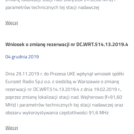
parametrów technicznych tej stacji nadawczej
O:
Więcej
Wniosek
o
zmianę
Wniosek o zmianę rezerwacji nr DC.WRT.514.13.2019.4
rezerwacji
nr
DZC-
04
grudnia
2019
WRF-
5153-
10/12
Dnia 29.11.2019 r. do Prezesa UKE wpłynął wniosek spółki
(2)
Eurozet Radio Sp.z o.o. z siedzibą w Warszawie o zmianę
rezerwacji nr DC.WRT.514.13.2019.4 z dnia 19.02.2019 r.,
poprzez zmianę lokalizacji stacji nad. Wejherowo (f=91,60
MHz) i parametrów technicznych tej stacji nadawczej oraz
obszaru wykorzystywania częstotliwości 91,6 MHz
O:
Więcej
Wniosek