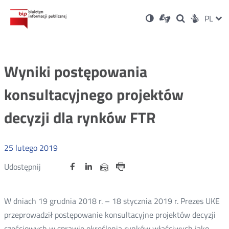
Ustawienia
Otwórz
Otwórz
Wersja
ZMI
PL
Dla
Wyszukiwark
Otwórz
zukaj
Social
w
w
niesłyszących
kontrastowa
w
JĘZ
PRZ
nowym
nowym
nowym
Media
oknie
oknie
oknie
JĘZ
Wyniki postępowania
konsultacyjnego projektów
decyzji dla rynków FTR
25
lutego
2019
Udostępnij
Udostępnij
Udostępnij
Otwórz
Otwórz
Otwórz
Udostępnij
Udostępnij
na
na
na
w
w
w
przez
portalu
portalu
portalu
Drukuj
nowym
nowym
nowym
e-
oknie
oknie
oknie
Twitter
Facebook
Linkedin
mail
W dniach 19 grudnia 2018 r. – 18 stycznia 2019 r. Prezes UKE
przeprowadził postępowanie konsultacyjne projektów decyzji
częściowych w sprawie określenia rynków właściwych jako