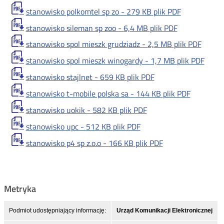
stanowisko polkomtel sp zo -
279 KB
plik PDF
stanowisko sileman sp zoo -
6,4 MB
plik PDF
stanowisko spol mieszk grudziadz -
2,5 MB
plik PDF
stanowisko spol mieszk winogardy -
1,7 MB
plik PDF
stanowisko stajlnet -
659 KB
plik PDF
stanowisko t-mobile polska sa -
144 KB
plik PDF
stanowisko uokik -
582 KB
plik PDF
stanowisko upc -
512 KB
plik PDF
stanowisko p4 sp z.o.o -
166 KB
plik PDF
Metryka
Podmiot udostępniający informację:
Urząd Komunikacji Elektronicznej