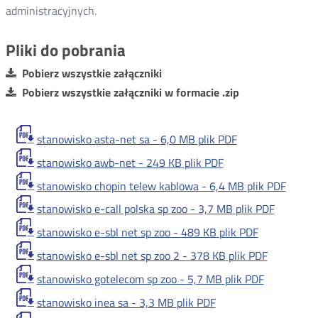
administracyjnych.
Pliki do pobrania
Pobierz wszystkie załączniki
Pobierz wszystkie załączniki w formacie .zip
stanowisko asta-net sa -
6,0 MB
plik PDF
stanowisko awb-net -
249 KB
plik PDF
stanowisko chopin telew kablowa -
6,4 MB
plik PDF
stanowisko e-call polska sp zoo -
3,7 MB
plik PDF
stanowisko e-sbl net sp zoo -
489 KB
plik PDF
stanowisko e-sbl net sp zoo 2 -
378 KB
plik PDF
stanowisko gotelecom sp zoo -
5,7 MB
plik PDF
stanowisko inea sa -
3,3 MB
plik PDF