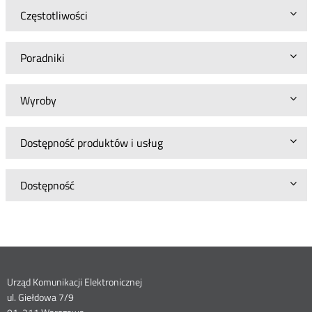
Częstotliwości
Poradniki
Wyroby
Dostępność produktów i usług
Dostępność
Dane
Urząd Komunikacji Elektronicznej
ul. Giełdowa 7/9