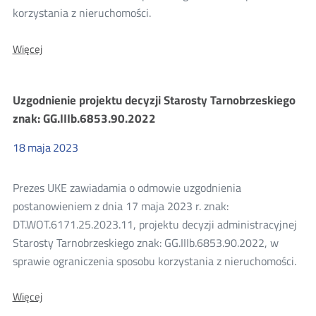
korzystania z nieruchomości.
O:
Więcej
Uzgodnienie
projektu
decyzji
Uzgodnienie projektu decyzji Starosty Tarnobrzeskiego
Starosty
Lubelskiego
znak: GG.IIIb.6853.90.2022
znak:
IGM.6821.68.2022.MR
18
maja
2023
Prezes UKE zawiadamia o odmowie uzgodnienia
postanowieniem z dnia 17 maja 2023 r. znak:
DT.WOT.6171.25.2023.11, projektu decyzji administracyjnej
Starosty Tarnobrzeskiego znak: GG.IIIb.6853.90.2022, w
sprawie ograniczenia sposobu korzystania z nieruchomości.
O:
Więcej
Uzgodnienie