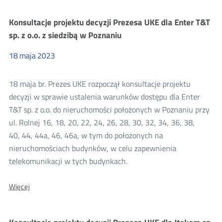
projektu
decyzji
Konsultacje projektu decyzji Prezesa UKE dla Enter T&T
Starosty
Tarnobrzeskiego
sp. z o.o. z siedzibą w Poznaniu
znak:
GG.IIIb.6853.90.2022
18
maja
2023
18 maja br. Prezes UKE rozpoczął konsultacje projektu
decyzji w sprawie ustalenia warunków dostępu dla Enter
T&T sp. z o.o. do nieruchomości położonych w Poznaniu przy
ul. Rolnej 16, 18, 20, 22, 24, 26, 28, 30, 32, 34, 36, 38,
40, 44, 44a, 46, 46a, w tym do położonych na
nieruchomościach budynków, w celu zapewnienia
telekomunikacji w tych budynkach.
O:
Więcej
Konsultacje
projektu
decyzji