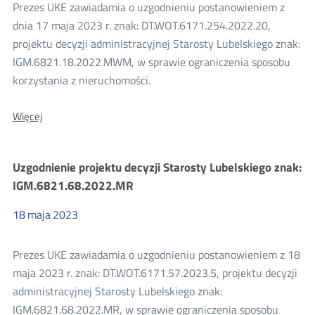
konsultacji
Prezes UKE zawiadamia o uzgodnieniu postanowieniem z
dnia 17 maja 2023 r. znak: DT.WOT.6171.254.2022.20,
2023
projektu decyzji administracyjnej Starosty Lubelskiego znak:
IGM.6821.18.2022.MWM, w sprawie ograniczenia sposobu
korzystania z nieruchomości.
O:
Więcej
Uzgodnienie
projektu
decyzji
Uzgodnienie projektu decyzji Starosty Lubelskiego znak:
Starosty
Lubelskiego
IGM.6821.68.2022.MR
w
sprawie
18
maja
2023
ograniczenia
sposobu
korzystania
Prezes UKE zawiadamia o uzgodnieniu postanowieniem z 18
z
nieruchomości
maja 2023 r. znak: DT.WOT.6171.57.2023.5, projektu decyzji
administracyjnej Starosty Lubelskiego znak:
IGM.6821.68.2022.MR, w sprawie ograniczenia sposobu