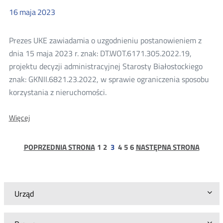
sp.
z
16
maja
2023
o.o.
Prezes UKE zawiadamia o uzgodnieniu postanowieniem z
dnia 15 maja 2023 r. znak: DT.WOT.6171.305.2022.19,
projektu decyzji administracyjnej Starosty Białostockiego
znak: GKNII.6821.23.2022, w sprawie ograniczenia sposobu
korzystania z nieruchomości.
O:
Więcej
Uzgodnienie
projektu
decyzji
strona
strona
strona
strona
strona
POPRZEDNIA STRONA
1
2
3
4
5
6
NASTĘPNA STRONA
Starosty
Białostockiego
w
sprawie
ograniczenia
Urząd
sposobu
korzystania
z