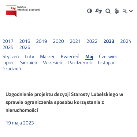
Ustawienia
Otwórz
Otwórz
Wersja
ZMI
PL
Dla
Wyszukiwark
Otwórz
zukaj
Social
w
w
niesłyszących
kontrastowa
w
JĘZ
PRZ
nowym
nowym
nowym
Media
oknie
oknie
oknie
JĘZ
2017
2018
2019
2020
2021
2022
2023
2024
2025
2026
Styczeń
Luty
Marzec
Kwiecień
Maj
Czerwiec
Lipiec
Sierpień
Wrzesień
Październik
Listopad
Grudzień
Konsultacje
Uzgodnienie projektu decyzji Starosty Lubelskiego w
sprawie ograniczenia sposobu korzystania z
i
nieruchomości
wyniki
19
maja
2023