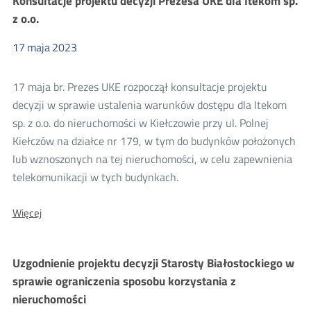
Konsultacje projektu decyzji Prezesa UKE dla Itekom sp.
Prezesa
UKE
z o.o.
dla
Enter
17
maja
2023
T&T
sp.
z
17 maja br. Prezes UKE rozpoczął konsultacje projektu
o.o.
z
decyzji w sprawie ustalenia warunków dostępu dla Itekom
siedzibą
sp. z o.o. do nieruchomości w Kiełczowie przy ul. Polnej
w
Poznaniu
Kiełczów na działce nr 179, w tym do budynków położonych
lub wznoszonych na tej nieruchomości, w celu zapewnienia
telekomunikacji w tych budynkach.
O:
Więcej
Konsultacje
projektu
decyzji
Uzgodnienie projektu decyzji Starosty Białostockiego w
Prezesa
UKE
sprawie ograniczenia sposobu korzystania z
dla
nieruchomości
Itekom