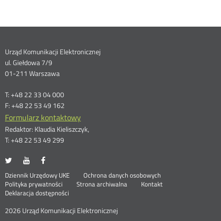
Dane
Urząd Komunikacji Elektronicznej
ul. Giełdowa 7/9
kontaktowe
01-211 Warszawa
T: +48 22 33 04 000
F: +48 22 53 49 162
Formularz kontaktowy
Redaktor: Klaudia Kieliszczyk,
T: +48 22 53 49 299
UKE
UKE
UKE
Otwórz
Otwórz
Otwórz
na
na
na
w
w
w
Otwórz
Stopka
Dziennik Urzędowy UKE
Ochrona danych osobowych
portalu
portalu
portalu
nowym
nowym
nowym
Otwórz
w
Polityka prywatności
Strona archiwalna
Kontakt
Twitter
Youtube
Facebook
oknie
oknie
oknie
w
nowym
Deklaracja dostępności
menu
nowym
oknie
oknie
2026 Urząd Komunikacji Elektronicznej