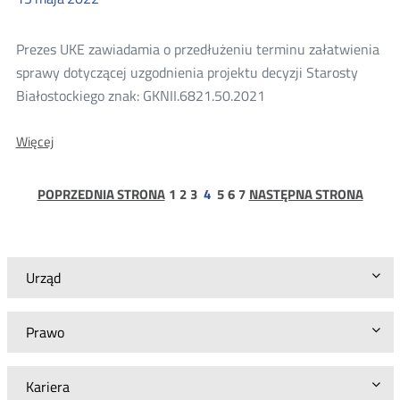
korzystania
z
nieruchomości
Prezes UKE zawiadamia o przedłużeniu terminu załatwienia
sprawy dotyczącej uzgodnienia projektu decyzji Starosty
Białostockiego znak: GKNII.6821.50.2021
O:
Więcej
Zawiadomienie
w
postępowaniu
strona
strona
strona
strona
strona
strona
POPRZEDNIA STRONA
1
2
3
4
5
6
7
NASTĘPNA STRONA
w
sprawie
uzgodnienia
projektu
decyzji
Urząd
Starosty
Białostockiego
znak:
Prawo
GKNII.6821.50.2021
Kariera