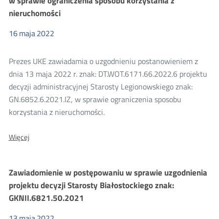
w sprawie ograniczenia sposobu korzystania z
znak:
nieruchomości
GG.IIIb.6853.24.2021
16
maja
2022
Prezes UKE zawiadamia o uzgodnieniu postanowieniem z
dnia 13 maja 2022 r. znak: DT.WOT.6171.66.2022.6 projektu
decyzji administracyjnej Starosty Legionowskiego znak:
GN.6852.6.2021.IZ, w sprawie ograniczenia sposobu
korzystania z nieruchomości.
O:
Więcej
Uzgodnienie
projektu
decyzji
Zawiadomienie w postępowaniu w sprawie uzgodnienia
Starosty
Legionowskiego
projektu decyzji Starosty Białostockiego znak:
w
GKNII.6821.50.2021
sprawie
ograniczenia
sposobu
13
maja
2022