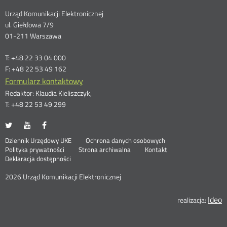
Dane
Urząd Komunikacji Elektronicznej
ul. Giełdowa 7/9
kontaktowe
01-211 Warszawa
T: +48 22 33 04 000
F: +48 22 53 49 162
Formularz kontaktowy
Redaktor: Klaudia Kieliszczyk,
T: +48 22 53 49 299
UKE
UKE
UKE
Otwórz
Otwórz
Otwórz
na
na
na
w
w
w
Otwórz
Stopka
Dziennik Urzędowy UKE
Ochrona danych osobowych
portalu
portalu
portalu
nowym
nowym
nowym
Otwórz
w
Polityka prywatności
Strona archiwalna
Kontakt
Twitter
Youtube
Facebook
oknie
oknie
oknie
w
nowym
Deklaracja dostępności
menu
nowym
oknie
oknie
2026 Urząd Komunikacji Elektronicznej
Ideo
O
realizacja:
n