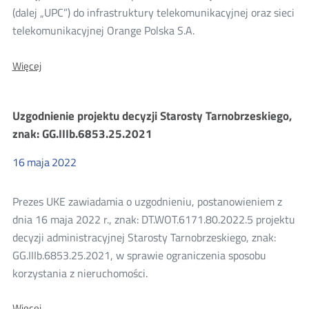
(dalej „UPC”) do infrastruktury telekomunikacyjnej oraz sieci
telekomunikacyjnej Orange Polska S.A.
O:
Więcej
Wyniki
konsultacji
projektu
Uzgodnienie projektu decyzji Starosty Tarnobrzeskiego,
decyzji
Prezesa
znak: GG.IIIb.6853.25.2021
UKE
dla
16
maja
2022
UPC
Polska
sp.
Prezes UKE zawiadamia o uzgodnieniu, postanowieniem z
z
o.o.
dnia 16 maja 2022 r., znak: DT.WOT.6171.80.2022.5 projektu
decyzji administracyjnej Starosty Tarnobrzeskiego, znak:
GG.IIIb.6853.25.2021, w sprawie ograniczenia sposobu
korzystania z nieruchomości.
O:
Więcej