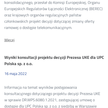
konsultacji
konsolidacyjnego, przesłał do Komisji Europejskiej, Organu
Europejskich Regulatorów Łączności Elektronicznej (BEREC)
2022
oraz krajowych organów regulacyjnych państw
członkowskich projekt decyzji dotyczącej zmiany oferty
ramowej o dostępie telekomunikacyjnym.
O:
Więcej
Konsolidacja
projektu
decyzji
Wyniki konsultacji projektu decyzji Prezesa UKE dla UPC
zmieniającej
ofertę
Polska sp. z o.o.
ramową
Emitel
16
maja
2022
S.A.
Informacja na temat wyników postępowania
konsultacyjnego dotyczącego projektu decyzji Prezesa UKE
w sprawie DR.WPS.6080.1.2021, zastępującej umowę o
dostępie dla UPC Polska sp. z o.o. z siedzibą w Warszawie