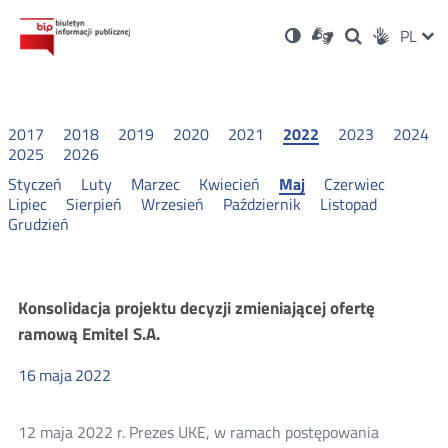
Ustawienia
Otwórz
Otwórz
Wersja
ZMI
PL
Dla
Wyszukiwark
Otwórz
zukaj
Social
w
w
niesłyszących
kontrastowa
w
JĘZ
PRZ
nowym
nowym
nowym
Media
oknie
oknie
oknie
JĘZ
2017
2018
2019
2020
2021
2022
2023
2024
2025
2026
Styczeń
Luty
Marzec
Kwiecień
Maj
Czerwiec
Lipiec
Sierpień
Wrzesień
Październik
Listopad
Grudzień
Konsultacje
Konsolidacja projektu decyzji zmieniającej ofertę
ramową Emitel S.A.
i
16
maja
2022
wyniki
12 maja 2022 r. Prezes UKE, w ramach postępowania