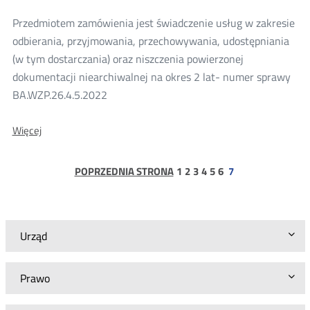
Przedmiotem zamówienia jest świadczenie usług w zakresie
odbierania, przyjmowania, przechowywania, udostępniania
(w tym dostarczania) oraz niszczenia powierzonej
dokumentacji niearchiwalnej na okres 2 lat- numer sprawy
BA.WZP.26.4.5.2022
O:
Więcej
Zapytanie
ofertowe-
numer
strona
strona
strona
strona
strona
strona
POPRZEDNIA STRONA
1
2
3
4
5
6
7
sprawy
BA.WZP.26.4.5.2022
Urząd
Prawo