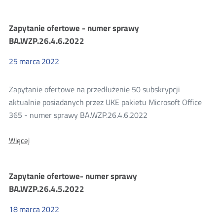
Zapytania
Zapytanie ofertowe - numer sprawy
BA.WZP.26.4.6.2022
ofertowe
25
marca
2022
2022
Zapytanie ofertowe na przedłużenie 50 subskrypcji
aktualnie posiadanych przez UKE pakietu Microsoft Office
365 - numer sprawy BA.WZP.26.4.6.2022
O:
Więcej
Zapytanie
ofertowe
-
Zapytanie ofertowe- numer sprawy
numer
sprawy
BA.WZP.26.4.5.2022
BA.WZP.26.4.6.2022
18
marca
2022