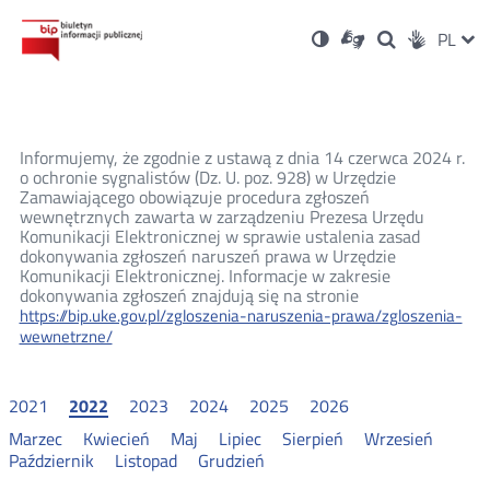
Ustawienia
Otwórz
Otwórz
Wersja
ZMI
PL
Dla
Wyszukiwark
Otwórz
zukaj
Social
w
w
niesłyszących
kontrastowa
w
JĘZ
PRZ
nowym
nowym
nowym
Media
oknie
oknie
oknie
JĘZ
Informujemy, że zgodnie z ustawą z dnia 14 czerwca 2024 r.
o ochronie sygnalistów (Dz. U. poz. 928) w Urzędzie
Zamawiającego obowiązuje procedura zgłoszeń
wewnętrznych zawarta w zarządzeniu Prezesa Urzędu
Komunikacji Elektronicznej w sprawie ustalenia zasad
dokonywania zgłoszeń naruszeń prawa w Urzędzie
Komunikacji Elektronicznej. Informacje w zakresie
dokonywania zgłoszeń znajdują się na stronie
https://bip.uke.gov.pl/zgloszenia-naruszenia-prawa/zgloszenia-
wewnetrzne/
2021
2022
2023
2024
2025
2026
Marzec
Kwiecień
Maj
Lipiec
Sierpień
Wrzesień
Październik
Listopad
Grudzień