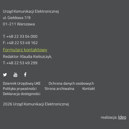
Dane
Urząd Komunikacji Elektronicznej
ul. Giełdowa 7/9
kontaktowe
01-211 Warszawa
T: +48 22 33 04 000
F: +48 22 53 49 162
Formularz kontaktowy
Redaktor: Klaudia Kieliszczyk,
T: +48 22 53 49 299
UKE
UKE
UKE
Otwórz
Otwórz
Otwórz
na
na
na
w
w
w
Otwórz
Stopka
Dziennik Urzędowy UKE
Ochrona danych osobowych
portalu
portalu
portalu
nowym
nowym
nowym
Otwórz
w
Polityka prywatności
Strona archiwalna
Kontakt
Twitter
Youtube
Facebook
oknie
oknie
oknie
w
nowym
Deklaracja dostępności
menu
nowym
oknie
oknie
2026 Urząd Komunikacji Elektronicznej
Ideo
O
realizacja: