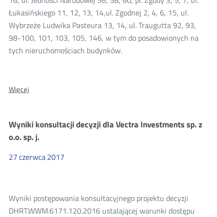
16, ul. Jedności Narodowej 56, 58, 60, pl. Zgody 3, 5, 7, ul.
Łukasińskiego 11, 12, 13, 14,ul. Zgodnej 2, 4, 6, 15, ul.
Wybrzeże Ludwika Pasteura 13, 14, ul. Traugutta 92, 93,
98-100, 101, 103, 105, 146, w tym do posadowionych na
tych nieruchomościach budynków.
O:
Więcej
Wyniki
konsultacji
decyzji
Wyniki konsultacji decyzji dla Vectra Investments sp. z
dla
Orange
o.o. sp. j.
Polska
S.A.
27
czerwca
2017
Wyniki postępowania konsultacyjnego projektu decyzji
DHRT.WWM.6171.120.2016 ustalającej warunki dostępu