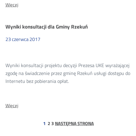
O:
Więcej
Wyniki
konsultacji
dla
Wyniki konsultacji dla Gminy Rzekuń
Margo-
Sat
s.c.
23
czerwca
2017
Wyniki konsultacji projektu decyzji Prezesa UKE wyrażającej
zgodę na świadczenie przez gminę Rzekuń usługi dostępu do
Internetu bez pobierania opłat.
O:
Więcej
Wyniki
konsultacji
dla
strona
strona
1
2
3
NASTĘPNA STRONA
Gminy
Rzekuń