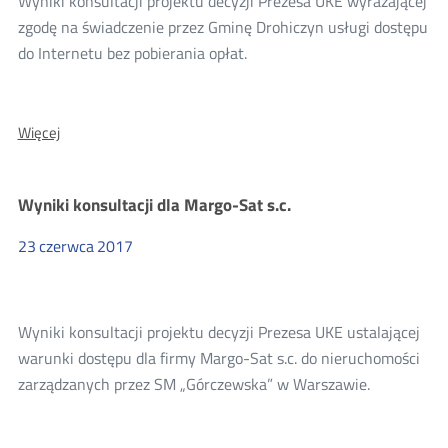
Wyniki konsultacji projektu decyzji Prezesa UKE wyrażającej
zgodę na świadczenie przez Gminę Drohiczyn usługi dostępu
do Internetu bez pobierania opłat.
O:
Więcej
Wyniki
konsultacji
dla
Wyniki konsultacji dla Margo-Sat s.c.
Gminy
Drohiczyn
23
czerwca
2017
Wyniki konsultacji projektu decyzji Prezesa UKE ustalającej
warunki dostępu dla firmy Margo-Sat s.c. do nieruchomości
zarządzanych przez SM „Górczewska” w Warszawie.