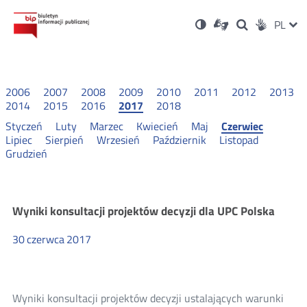
Ustawienia
Otwórz
Otwórz
Wersja
ZMI
PL
Dla
Wyszukiwark
Otwórz
zukaj
Social
w
w
niesłyszących
kontrastowa
w
JĘZ
PRZ
nowym
nowym
nowym
Media
oknie
oknie
oknie
JĘZ
2006
2007
2008
2009
2010
2011
2012
2013
2014
2015
2016
2017
2018
Styczeń
Luty
Marzec
Kwiecień
Maj
Czerwiec
Lipiec
Sierpień
Wrzesień
Październik
Listopad
Grudzień
Wyniki
Wyniki konsultacji projektów decyzji dla UPC Polska
30
czerwca
2017
konsultacji
2017
Wyniki konsultacji projektów decyzji ustalających warunki