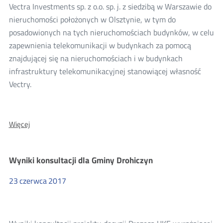
Vectra Investments sp. z o.o. sp. j. z siedzibą w Warszawie do
nieruchomości położonych w Olsztynie, w tym do
posadowionych na tych nieruchomościach budynków, w celu
zapewnienia telekomunikacji w budynkach za pomocą
znajdującej się na nieruchomościach i w budynkach
infrastruktury telekomunikacyjnej stanowiącej własność
Vectry.
O:
Więcej
Wyniki
konsultacji
decyzji
Wyniki konsultacji dla Gminy Drohiczyn
dla
Vectra
Investments
23
czerwca
2017
sp.
z
o.o.
sp.
j.