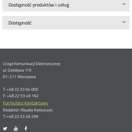
Dostępność produktów i usług
Dostępność
Dane
Urząd Komunikacji Elektronicznej
ul. Giełdowa 7/9
kontaktowe
01-211 Warszawa
T: +48 22 33 04 000
F: +48 22 53 49 162
Formularz kontaktowy
Redaktor: Klaudia Kieliszczyk,
T: +48 22 53 49 299
UKE
UKE
UKE
Otwórz
Otwórz
Otwórz