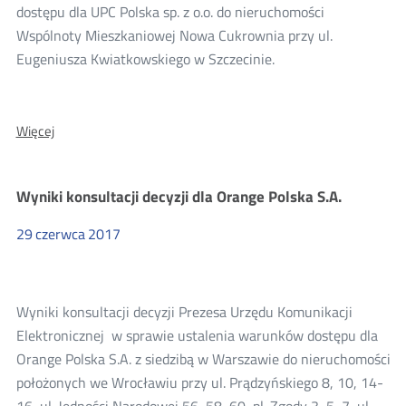
dostępu dla UPC Polska sp. z o.o. do nieruchomości
Wspólnoty Mieszkaniowej Nowa Cukrownia przy ul.
Eugeniusza Kwiatkowskiego w Szczecinie.
O:
Więcej
Wyniki
konsultacji
projektów
Wyniki konsultacji decyzji dla Orange Polska S.A.
decyzji
dla
UPC
29
czerwca
2017
Polska
Wyniki konsultacji decyzji Prezesa Urzędu Komunikacji
Elektronicznej w sprawie ustalenia warunków dostępu dla
Orange Polska S.A. z siedzibą w Warszawie do nieruchomości
położonych we Wrocławiu przy ul. Prądzyńskiego 8, 10, 14-