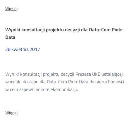
O:
Więcej
Wyniki
konsultacji
projektu
Wyniki konsultacji projektu decyzji dla Data-Com Piotr
decyzji
dla
Data
Orange
Polska
28
kwietnia
2017
Wyniki konsultacji projektu decyzji Prezesa UKE ustalającej
warunki dostępu dla Data-Com Piotr Data do nieruchomości
w celu zapewnienia telekomunikacji.
O:
Więcej
Wyniki
konsultacji
projektu