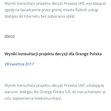
Wyniki konsultacji projektu decyzji Prezesa UKE wyrażającej
zgodę na świadczenie przez gminę miasto Rybnik usługi
dostępu do Internetu bez pobierania opłat.
O:
Więcej
Wyniki
konsultacji
projektu
Wyniki konsultacji projektu decyzji dla Orange Polska
decyzji
dla
gminy
28
kwietnia
2017
miasta
Rybnik
Wyniki konsultacji projektu decyzji Prezesa UKE ustalającej
warunki dostępu dla Orange Polska S.A. do nieruchomości w
celu zapewnienia telekomunikacji.