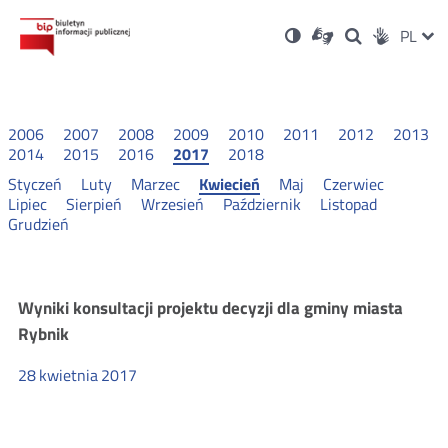
Ustawienia
Otwórz
Otwórz
Wersja
ZMI
PL
Dla
Wyszukiwark
Otwórz
zukaj
Social
w
w
niesłyszących
kontrastowa
w
JĘZ
PRZ
nowym
nowym
nowym
Media
oknie
oknie
oknie
JĘZ
2006
2007
2008
2009
2010
2011
2012
2013
2014
2015
2016
2017
2018
Styczeń
Luty
Marzec
Kwiecień
Maj
Czerwiec
Lipiec
Sierpień
Wrzesień
Październik
Listopad
Grudzień
Wyniki
Wyniki konsultacji projektu decyzji dla gminy miasta
Rybnik
konsultacji
28
kwietnia
2017
2017