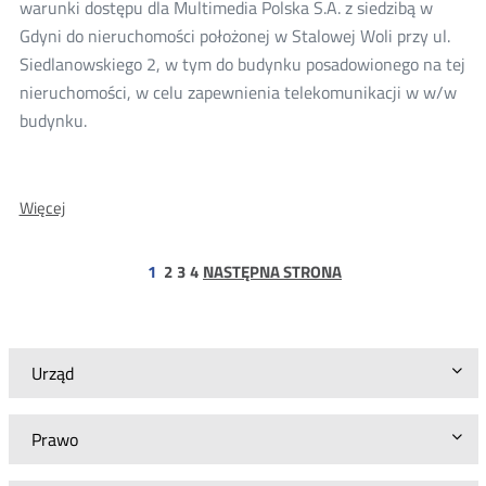
warunki dostępu dla Multimedia Polska S.A. z siedzibą w
Gdyni do nieruchomości położonej w Stalowej Woli przy ul.
Siedlanowskiego 2, w tym do budynku posadowionego na tej
nieruchomości, w celu zapewnienia telekomunikacji w w/w
budynku.
O:
Więcej
Wyniki
konsultacji
dla
strona
strona
strona
1
2
3
4
NASTĘPNA STRONA
Multimedia
Polska
S.A.
Urząd
Prawo