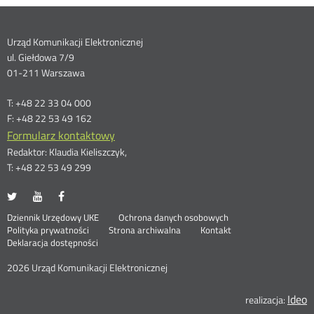
Dane
Urząd Komunikacji Elektronicznej
ul. Giełdowa 7/9
kontaktowe
01-211 Warszawa
T: +48 22 33 04 000
F: +48 22 53 49 162
Formularz kontaktowy
Redaktor: Klaudia Kieliszczyk,
T: +48 22 53 49 299
UKE
UKE
UKE
Otwórz
Otwórz
Otwórz
na
na
na
w
w
w
Otwórz
Stopka
Dziennik Urzędowy UKE
Ochrona danych osobowych
portalu
portalu
portalu
nowym
nowym
nowym
Otwórz
w
Polityka prywatności
Strona archiwalna
Kontakt
Twitter
Youtube
Facebook
oknie
oknie
oknie
w
nowym
Deklaracja dostępności
menu
nowym
oknie
oknie
2026 Urząd Komunikacji Elektronicznej
Ideo
O
realizacja: