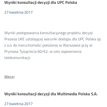
Wyniki konsultacji decyzji dla UPC Polska
decyzji
dla
Data-
27
kwietnia
2017
Com
Piotr
Data
Wyniki postępowania konsultacyjnego projektu decyzji
Prezesa UKE ustalającej warunki dostępu dla UPC Polska sp.
z o.o. do nieruchomości położonej w Warszawie przy al.
Prymasa Tysiąclecia 60/62, w celu zapewnienia
telekomunikacji.
O:
Więcej
Wyniki
konsultacji
decyzji
Wyniki konsultacji decyzji dla Multimedia Polska S.A.
dla
UPC
Polska
27
kwietnia
2017