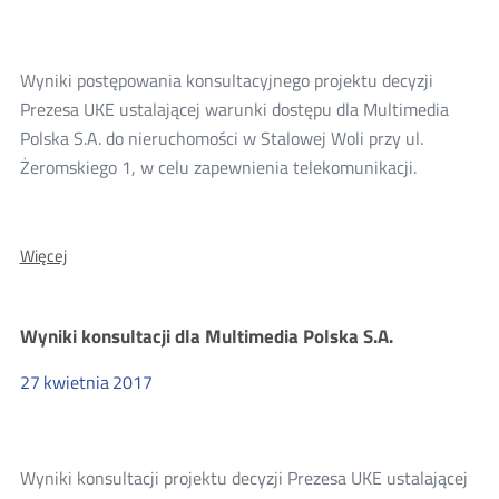
Wyniki postępowania konsultacyjnego projektu decyzji
Prezesa UKE ustalającej warunki dostępu dla Multimedia
Polska S.A. do nieruchomości w Stalowej Woli przy ul.
Żeromskiego 1, w celu zapewnienia telekomunikacji.
O:
Więcej
Wyniki
konsultacji
decyzji
Wyniki konsultacji dla Multimedia Polska S.A.
dla
Multimedia
Polska
27
kwietnia
2017
S.A.
Wyniki konsultacji projektu decyzji Prezesa UKE ustalającej