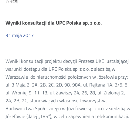
O:
Więcej
Wyniki
konsultacji
dla
Wyniki konsultacji dla UPC Polska sp. z o.o.
Gminy
Śliwice
31
maja
2017
Wyniki konsultacji projektu decyzji Prezesa UKE ustalającej
warunki dostępu dla UPC Polska sp. z o.o. z siedzibą w
Warszawie do nieruchomości położonych w Józefowie przy:
ul. 3 Maja 2, 2A, 2B, 2C, 2D, 98, 98A, ul. Rejtana 1A, 3/5, 5,
ul. Wroniej 9, 11, 13, ul. Zawiszy 24, 26, 28, ul. Zielonej 2,
2A, 2B, 2C, stanowiących własność Towarzystwa
Budownictwa Społecznego w Józefowie sp. z o.o. z siedzibą w
Józefowie (dalej „TBS”), w celu zapewnienia telekomunikacji.