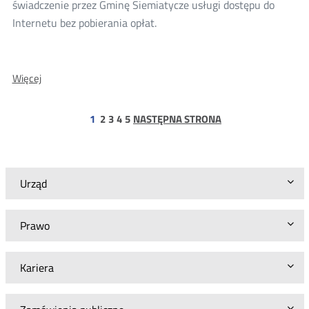
świadczenie przez Gminę Siemiatycze usługi dostępu do
Internetu bez pobierania opłat.
O:
Więcej
Wyniki
konsultacji
dla
strona
strona
strona
strona
1
2
3
4
5
NASTĘPNA STRONA
Gminy
Siemiatycze
Urząd
Prawo
Kariera