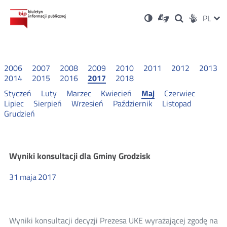
Ustawienia
Otwórz
Otwórz
Wersja
ZMI
PL
Dla
Wyszukiwark
Otwórz
zukaj
Social
w
w
niesłyszących
kontrastowa
w
JĘZ
PRZ
nowym
nowym
nowym
Media
oknie
oknie
oknie
JĘZ
2006
2007
2008
2009
2010
2011
2012
2013
2014
2015
2016
2017
2018
Styczeń
Luty
Marzec
Kwiecień
Maj
Czerwiec
Lipiec
Sierpień
Wrzesień
Październik
Listopad
Grudzień
Wyniki
Wyniki konsultacji dla Gminy Grodzisk
31
maja
2017
konsultacji
2017
Wyniki konsultacji decyzji Prezesa UKE wyrażającej zgodę na