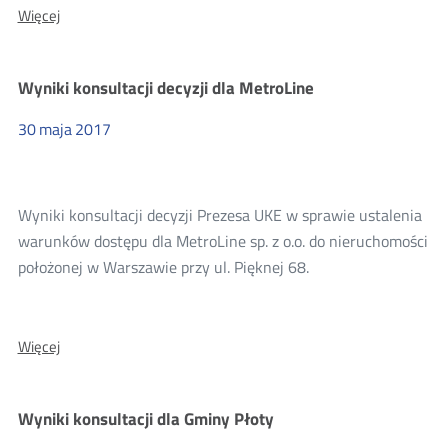
O:
Więcej
Wyniki
konsultacji
dla
Wyniki konsultacji decyzji dla MetroLine
UPC
Polska
sp.
30
maja
2017
z
o.o.
Wyniki konsultacji decyzji Prezesa UKE w sprawie ustalenia
warunków dostępu dla MetroLine sp. z o.o. do nieruchomości
położonej w Warszawie przy ul. Pięknej 68.
O:
Więcej
Wyniki
konsultacji
decyzji
Wyniki konsultacji dla Gminy Płoty
dla
MetroLine