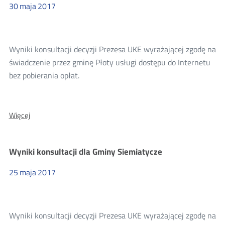
30
maja
2017
Wyniki konsultacji decyzji Prezesa UKE wyrażającej zgodę na
świadczenie przez gminę Płoty usługi dostępu do Internetu
bez pobierania opłat.
O:
Więcej
Wyniki
konsultacji
dla
Wyniki konsultacji dla Gminy Siemiatycze
Gminy
Płoty
25
maja
2017
Wyniki konsultacji decyzji Prezesa UKE wyrażającej zgodę na