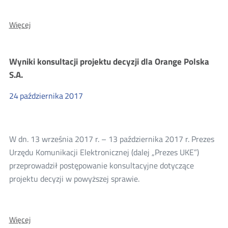
O:
Więcej
Wyniki
konsultacji
projektu
Wyniki konsultacji projektu decyzji dla Orange Polska
decyzji
Prezesa
S.A.
UKE
dla
24
października
2017
SPIDERNET
W dn. 13 września 2017 r. – 13 października 2017 r. Prezes
Urzędu Komunikacji Elektronicznej (dalej „Prezes UKE”)
przeprowadził postępowanie konsultacyjne dotyczące
projektu decyzji w powyższej sprawie.
O:
Więcej