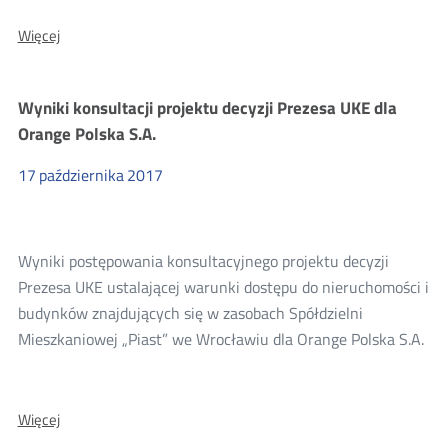
O:
Więcej
Wyniki
konsultacji
projektu
Wyniki konsultacji projektu decyzji Prezesa UKE dla
decyzji
Prezesa
Orange Polska S.A.
UKE
dla
17
października
2017
Itekom
sp.
z
o.o.
Wyniki postępowania konsultacyjnego projektu decyzji
Prezesa UKE ustalającej warunki dostępu do nieruchomości i
budynków znajdujących się w zasobach Spółdzielni
Mieszkaniowej „Piast” we Wrocławiu dla Orange Polska S.A.
O:
Więcej
Wyniki