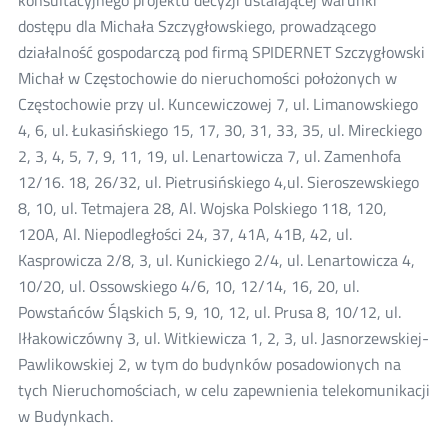
konsultacyjnego projektu decyzji ustalającej warunki
dostępu dla Michała Szczygłowskiego, prowadzącego
działalność gospodarczą pod firmą SPIDERNET Szczygłowski
Michał w Częstochowie do nieruchomości położonych w
Częstochowie przy ul. Kuncewiczowej 7, ul. Limanowskiego
4, 6, ul. Łukasińskiego 15, 17, 30, 31, 33, 35, ul. Mireckiego
2, 3, 4, 5, 7, 9, 11, 19, ul. Lenartowicza 7, ul. Zamenhofa
12/16. 18, 26/32, ul. Pietrusińskiego 4,ul. Sieroszewskiego
8, 10, ul. Tetmajera 28, Al. Wojska Polskiego 118, 120,
120A, Al. Niepodległości 24, 37, 41A, 41B, 42, ul.
Kasprowicza 2/8, 3, ul. Kunickiego 2/4, ul. Lenartowicza 4,
10/20, ul. Ossowskiego 4/6, 10, 12/14, 16, 20, ul.
Powstańców Śląskich 5, 9, 10, 12, ul. Prusa 8, 10/12, ul.
Iłłakowiczówny 3, ul. Witkiewicza 1, 2, 3, ul. Jasnorzewskiej-
Pawlikowskiej 2, w tym do budynków posadowionych na
tych Nieruchomościach, w celu zapewnienia telekomunikacji
w Budynkach.