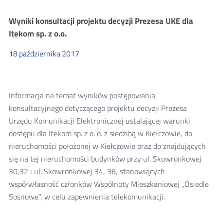
konsultacji
projektu
Wyniki konsultacji projektu decyzji Prezesa UKE dla
decyzji
dla
Itekom sp. z o.o.
Orange
Polska
18
października
2017
S.A.
Informacja na temat wyników postępowania
konsultacyjnego dotyczącego projektu decyzji Prezesa
Urzędu Komunikacji Elektronicznej ustalającej warunki
dostępu dla Itekom sp. z o. o. z siedzibą w Kiełczowie, do
nieruchomości położonej w Kiełczowie oraz do znajdujących
się na tej nieruchomości budynków przy ul. Skowronkowej
30,32 i ul. Skowronkowej 34, 36, stanowiących
współwłasność członków Wspólnoty Mieszkaniowej „Osiedle
Sosnowe”, w celu zapewnienia telekomunikacji.