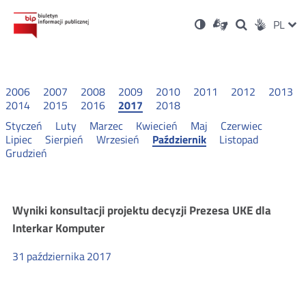
Ustawienia
Otwórz
Otwórz
Wersja
ZMI
PL
Dla
Wyszukiwark
Otwórz
zukaj
Social
w
w
niesłyszących
kontrastowa
w
JĘZ
PRZ
nowym
nowym
nowym
Media
oknie
oknie
oknie
JĘZ
2006
2007
2008
2009
2010
2011
2012
2013
2014
2015
2016
2017
2018
Styczeń
Luty
Marzec
Kwiecień
Maj
Czerwiec
Lipiec
Sierpień
Wrzesień
Październik
Listopad
Grudzień
Wyniki
Wyniki konsultacji projektu decyzji Prezesa UKE dla
Interkar Komputer
konsultacji
31
października
2017
2017