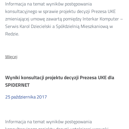
Informacja na temat wyników postępowania
konsultacyjnego w sprawie projektu decyzji Prezesa UKE
zmieniającej umowę zawartą pomiędzy Interkar Komputer –
Serwis Karol Dziecielski a Spółdzielnią Mieszkaniową w
Redzie.
O:
Więcej
Wyniki
konsultacji
projektu
Wyniki konsultacji projektu decyzji Prezesa UKE dla
decyzji
Prezesa
SPIDERNET
UKE
dla
25
października
2017
Interkar
Komputer
Informacja na temat wyników postępowania