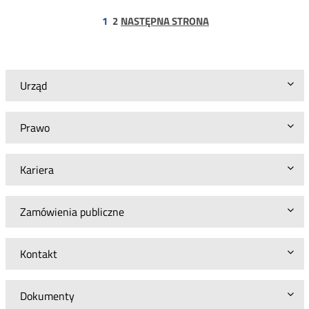
konsultacji
projektu
strona
1
2
NASTĘPNA STRONA
decyzji
Prezesa
UKE
dla
Orange
Urząd
Polska
S.A.
Prawo
Kariera
Zamówienia publiczne
Kontakt
Dokumenty