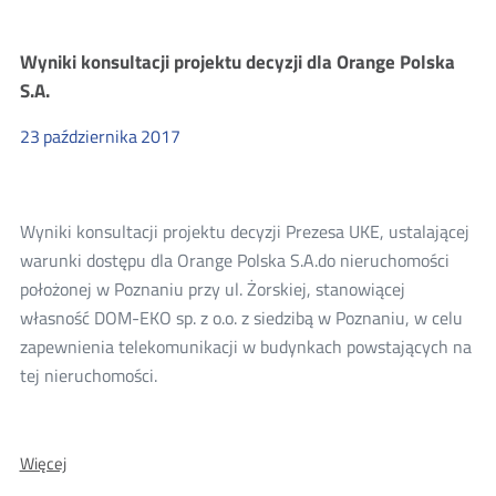
Wyniki
konsultacji
projektu
Wyniki konsultacji projektu decyzji dla Orange Polska
decyzji
dla
S.A.
Orange
Polska
23
października
2017
S.A.
Wyniki konsultacji projektu decyzji Prezesa UKE, ustalającej
warunki dostępu dla Orange Polska S.A.do nieruchomości
położonej w Poznaniu przy ul. Żorskiej, stanowiącej
własność DOM-EKO sp. z o.o. z siedzibą w Poznaniu, w celu
zapewnienia telekomunikacji w budynkach powstających na
tej nieruchomości.
O:
Więcej
Wyniki