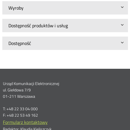
Wyroby
Dostępność produktów i usług
Dostępność
Dane
Urząd Komunikacji Elektronicznej
ul. Giełdowa 7/9
kontaktowe
01-211 Warszawa
T: +48 22 33 04 000
F: +48 22 53 49 162
Formularz kontaktowy
Redaktor: Klaudia Kieliszczyk,