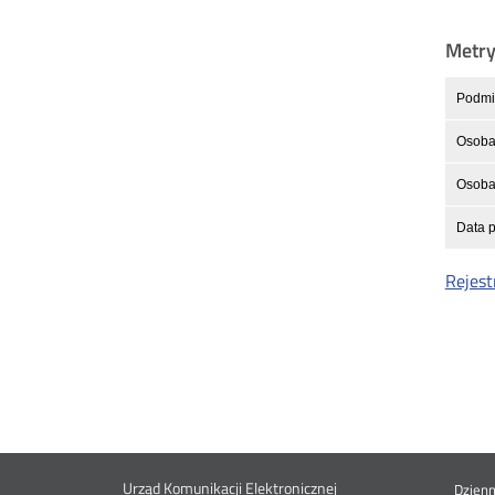
Metr
Podmio
Osoba
Osoba 
Data p
Rejest
Urząd Komunikacji Elektronicznej
Dzien