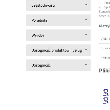
1. Preze
Częstotliwości
2. Spółd
Stanowis
decyzji a
Poradniki
Metryk
Wyroby
Autor 
Udostę
Dostępność produktów i usług
Ostatn
Dostępność
Plik