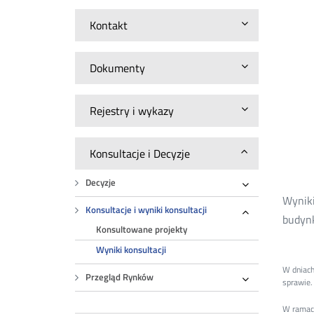
Kontakt
Dokumenty
Rejestry i wykazy
Konsultacje i Decyzje
Decyzje
Rozwiń
Wyniki
Konsultacje i wyniki konsultacji
budynk
Rozwiń
Konsultowane projekty
Wyniki konsultacji
W dniach
Przegląd Rynków
sprawie.
Rozwiń
W ramac