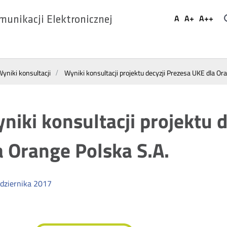
Ustaw
A
A+
A++
munikacji Elektronicznej
Domyślna
Większa
Najwi
Social
czcionka
czcionka
czcio
Media
yniki konsultacji
Wyniki konsultacji projektu decyzji Prezesa UKE dla Or
niki konsultacji projektu 
a Orange Polska S.A.
dziernika
2017