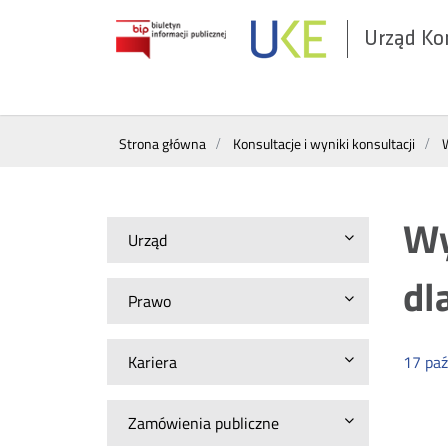
Urząd Ko
Otwórz
w
nowym
Wyszukiwarka
oknie
Strona główna
Konsultacje i wyniki konsultacji
W
Wy
Urząd
dl
Prawo
Kariera
17
paź
Zamówienia publiczne