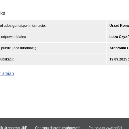
yka
t udostępniający informację:
Urząd Komun
 odpowiedzialna:
Luiza Czyż
publikująca informację:
Archiwum 
ublikacji:
19.09.2025 
r zmian
Otwórz
Ot
nik Urzędowy UKE
Ochrona danych osobowych
Polityka prywatności