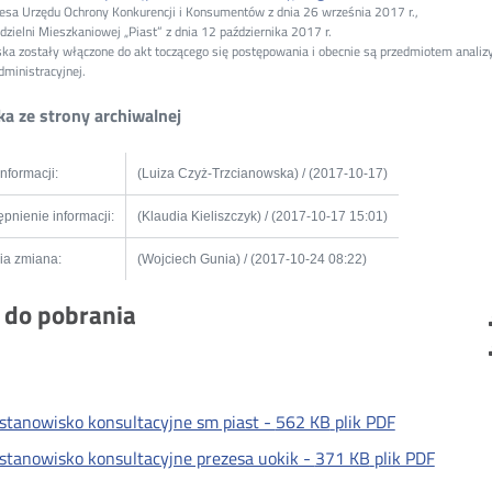
sa Urzędu Ochrony Konkurencji i Konsumentów z dnia 26 września 2017 r.,
zielni Mieszkaniowej „Piast” z dnia 12 października 2017 r.
ka zostały włączone do akt toczącego się postępowania i obecnie są przedmiotem analizy
dministracyjnej.
a ze strony archiwalnej
informacji:
(Luiza Czyż-Trzcianowska) / (2017-10-17)
pnienie informacji:
(Klaudia Kieliszczyk) / (2017-10-17 15:01)
ia zmiana:
(Wojciech Gunia) / (2017-10-24 08:22)
i do pobrania
stanowisko konsultacyjne sm piast -
562 KB
plik PDF
stanowisko konsultacyjne prezesa uokik -
371 KB
plik PDF