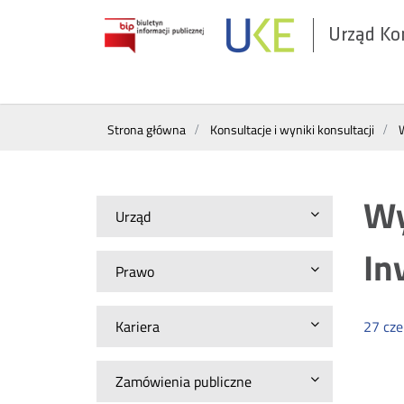
Urząd Ko
Otwórz
w
nowym
Wyszukiwarka
oknie
Strona główna
Konsultacje i wyniki konsultacji
W
Wy
Urząd
In
Prawo
Kariera
27
cz
Zamówienia publiczne