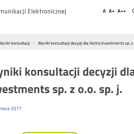
Ustaw
A
A+
A++
munikacji Elektronicznej
Domyślna
Większa
Najwi
Social
czcionka
czcionka
czcio
Media
yniki konsultacji
Wyniki konsultacji decyzji dla Vectra Investments sp. z o.
niki konsultacji decyzji dl
vestments sp. z o.o. sp. j.
erwca
2017