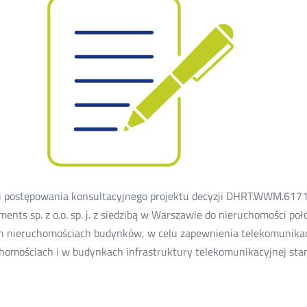
 postępowania konsultacyjnego projektu decyzji DHRT.WWM.6171.
ments sp. z o.o. sp. j. z siedzibą w Warszawie do nieruchomości 
h nieruchomościach budynków, w celu zapewnienia telekomunikac
homościach i w budynkach infrastruktury telekomunikacyjnej stan