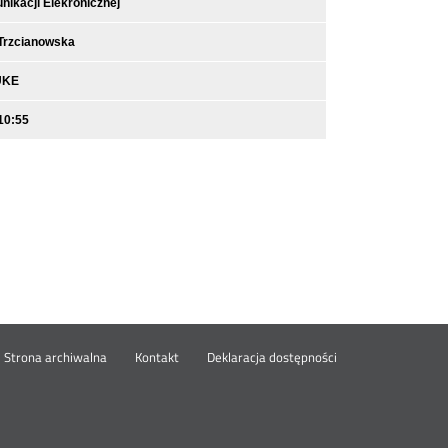
ikacji Elekronicznej
-Trzcianowska
UKE
10:55
wórz
Strona archiwalna
Kontakt
Deklaracja dostępności
wym
ie