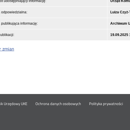
t udostępniający informację:
Urząd Komun
 odpowiedzialna:
Luiza Czyż
publikująca informację:
Archiwum 
ublikacji:
19.09.2025 
r zmian
Otwórz
Ot
opka
nik Urzędowy UKE
Ochrona danych osobowych
Polityka prywatności
w
w
nowym
no
oknie
okn
nu