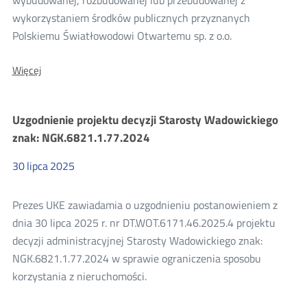
„GESA”
wykorzystaniem środków publicznych przyznanych
Polskiemu Światłowodowi Otwartemu sp. z o.o.
O:
Więcej
Konsultacje
projektu
zmiany
Uzgodnienie projektu decyzji Starosty Wadowickiego
oferty
hurtowej
znak: NGK.6821.1.77.2024
Polski
Światłowód
30
lipca
2025
Otwarty
sp.
z
Prezes UKE zawiadamia o uzgodnieniu postanowieniem z
o.o.
dla
dnia 30 lipca 2025 r. nr DT.WOT.6171.46.2025.4 projektu
Sieci
decyzji administracyjnej Starosty Wadowickiego znak:
FERC
NGK.6821.1.77.2024 w sprawie ograniczenia sposobu
korzystania z nieruchomości.