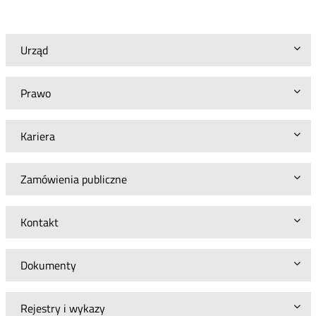
hurtowej
Hrubieszowskiej
Telewizji
Kablowej
Urząd
sp.
z
o.o.
Prawo
dla
Sieci
FERC
Kariera
Zamówienia publiczne
Kontakt
Dokumenty
Rejestry i wykazy