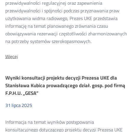
konsultacji
przewidywalności regulacyjnej oraz zapewnienia
przewidywalności i spójności podczas przyznawania praw
2025
użytkowania widma radiowego, Prezes UKE przedstawia
informację na temat planowanego zrównania czasu
obowiązywania rezerwacji częstotliwości zharmonizowanych
na potrzeby systemów szerokopasmowych.
O:
Więcej
Informacja
na
temat
Wyniki konsultacji projektu decyzji Prezesa UKE dla
planowanego
zrównania
Stanisława Kubica prowadzącego dział. gosp. pod firmą
czasu
F.P.H.U. „GESA”
obowiązywania
rezerwacji
31
lipca
2025
Informacja na temat wyników postępowania
konsultacyjnego dotyczącego projektu decyzji Prezesa UKE