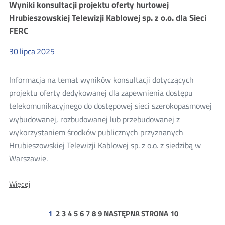
Wyniki konsultacji projektu oferty hurtowej
Prezesa
UKE
Hrubieszowskiej Telewizji Kablowej sp. z o.o. dla Sieci
ws.
FERC
określenia
warunków
dostępu
30
lipca
2025
do
nieruchomości
leśnych
Informacja na temat wyników konsultacji dotyczących
Nadleśnictwa
projektu oferty dedykowanej dla zapewnienia dostępu
Kup
telekomunikacyjnego do dostępowej sieci szerokopasmowej
wybudowanej, rozbudowanej lub przebudowanej z
wykorzystaniem środków publicznych przyznanych
Hrubieszowskiej Telewizji Kablowej sp. z o.o. z siedzibą w
Warszawie.
O:
Więcej
Wyniki
konsultacji
projektu
strona
strona
strona
strona
strona
strona
strona
strona
strona
1
2
3
4
5
6
7
8
9
NASTĘPNA STRONA
10
oferty
10