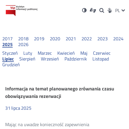
Ustawienia
Otwórz
Otwórz
Wersja
ZMI
PL
Dla
Wyszukiwark
Otwórz
zukaj
Social
w
w
niesłyszących
kontrastowa
w
JĘZ
PRZ
nowym
nowym
nowym
Media
oknie
oknie
oknie
JĘZ
2017
2018
2019
2020
2021
2022
2023
2024
2025
2026
Styczeń
Luty
Marzec
Kwiecień
Maj
Czerwiec
Lipiec
Sierpień
Wrzesień
Październik
Listopad
Grudzień
Konsultacje
Informacja na temat planowanego zrównania czasu
obowiązywania rezerwacji
i
31
lipca
2025
wyniki
Mając na uwadze konieczność zapewnienia