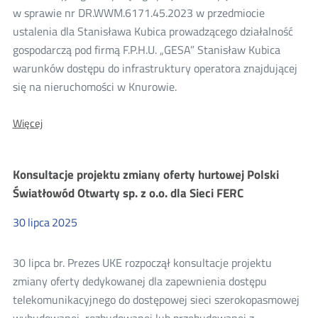
w sprawie nr DR.WWM.6171.45.2023 w przedmiocie
ustalenia dla Stanisława Kubica prowadzącego działalność
gospodarczą pod firmą F.P.H.U. „GESA” Stanisław Kubica
warunków dostępu do infrastruktury operatora znajdującej
się na nieruchomości w Knurowie.
O:
Więcej
Wyniki
konsultacji
projektu
Konsultacje projektu zmiany oferty hurtowej Polski
decyzji
Prezesa
Światłowód Otwarty sp. z o.o. dla Sieci FERC
UKE
dla
30
lipca
2025
Stanisława
Kubica
prowadzącego
30 lipca br. Prezes UKE rozpoczął konsultacje projektu
dział.
gosp.
zmiany oferty dedykowanej dla zapewnienia dostępu
pod
telekomunikacyjnego do dostępowej sieci szerokopasmowej
firmą
F.P.H.U.
wybudowanej, rozbudowanej lub przebudowanej z