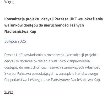
O:
Więcej
Uzgodnienie
projektu
decyzji
Konsultacje projektu decyzji Prezesa UKE ws. określenia
Starosty
Wadowickiego
warunków dostępu do nieruchomości leśnych
znak:
Nadleśnictwa Kup
NGK.6821.1.77.2024
30
lipca
2025
Prezes UKE zawiadamia o rozpoczęciu konsultacji projektu
decyzji w sprawie określenia warunków zapewnienia
dostępu, do nieruchomości leśnych stanowiących własność
Skarbu Państwa pozostających w zarządzie Państwowego
Gospodarstwa Leśnego Lasy Państwowe Nadleśnictwo Kup.
O:
Więcej
Konsultacje
projektu
decyzji