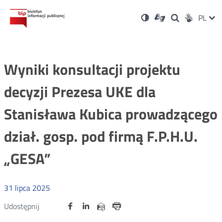
Ustawienia
Otwórz
Otwórz
Wersja
ZMI
PL
Dla
Wyszukiwark
Otwórz
zukaj
Social
w
w
niesłyszących
kontrastowa
w
JĘZ
PRZ
nowym
nowym
nowym
Media
oknie
oknie
oknie
JĘZ
Wyniki konsultacji projektu
decyzji Prezesa UKE dla
Stanisława Kubica prowadzącego
dział. gosp. pod firmą F.P.H.U.
„GESA”
31
lipca
2025
Udostępnij
Udostępnij
Udostępnij
Otwórz
Otwórz
Otwórz
Udostępnij
Udostępnij
na
na
na
w
w
w
przez
portalu
portalu
portalu
Drukuj
nowym
nowym
nowym