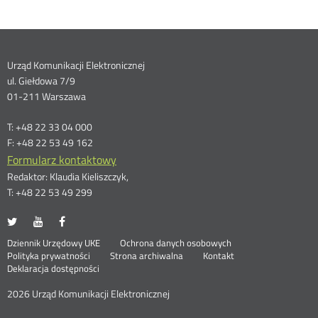
Dane
Urząd Komunikacji Elektronicznej
ul. Giełdowa 7/9
kontaktowe
01-211 Warszawa
T: +48 22 33 04 000
F: +48 22 53 49 162
Formularz kontaktowy
Redaktor: Klaudia Kieliszczyk,
T: +48 22 53 49 299
UKE
UKE
UKE
Otwórz
Otwórz
Otwórz
na
na
na
w
w
w
Otwórz
Stopka
Dziennik Urzędowy UKE
Ochrona danych osobowych
portalu
portalu
portalu
nowym
nowym
nowym
Otwórz
w
Polityka prywatności
Strona archiwalna
Kontakt
Twitter
Youtube
Facebook
oknie
oknie
oknie
w
nowym
Deklaracja dostępności
menu
nowym
oknie
oknie
2026 Urząd Komunikacji Elektronicznej