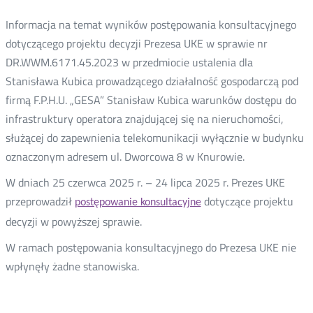
e-
oknie
oknie
oknie
Twitter
Facebook
Linkedin
mail
Informacja na temat wyników postępowania konsultacyjnego
dotyczącego projektu decyzji Prezesa UKE w sprawie nr
DR.WWM.6171.45.2023 w przedmiocie ustalenia dla
Stanisława Kubica prowadzącego działalność gospodarczą pod
firmą F.P.H.U. „GESA” Stanisław Kubica warunków dostępu do
infrastruktury operatora znajdującej się na nieruchomości,
służącej do zapewnienia telekomunikacji wyłącznie w budynku
oznaczonym adresem ul. Dworcowa 8 w Knurowie.
W dniach 25 czerwca 2025 r. – 24 lipca 2025 r. Prezes UKE
przeprowadził
dotyczące projektu
postępowanie konsultacyjne
decyzji w powyższej sprawie.
W ramach postępowania konsultacyjnego do Prezesa UKE nie
wpłynęły żadne stanowiska.