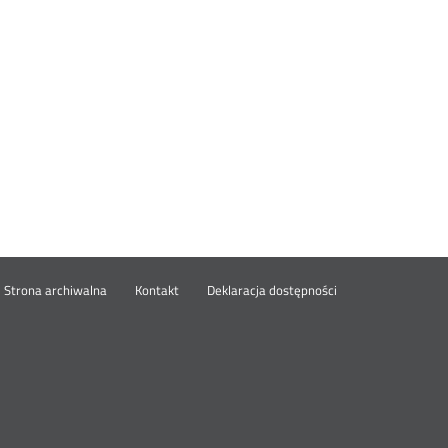
wórz
Strona archiwalna
Kontakt
Deklaracja dostępności
wym
ie