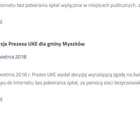
18
nternetu bez pobierania opłat wyłącznie w miejscach publicznych,
O:
j
Decyzja
Prezesa
UKE
zja Prezesa UKE dla gminy Myszków
dla
gminy
Kętrzyn
wietnia
2018
wietnia 2018 r. Prezes UKE wydał decyzję wyrażającą zgodę na ś
pu do Internetu bez pobierania opłat, za pomocą sieci bezprzewod
O:
j
Decyzja
Prezesa
UKE
dla
gminy
Myszków