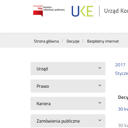
Urząd Ko
Otwórz
w
nowym
Wyszukiwarka
oknie
Strona główna
Decyzje
Bezpłatny internet
2017
Urząd
Stycz
Prawo
Be
Decy
Kariera
30
k
in
Zamówienia publiczne
30 k