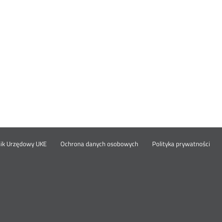
Otwórz
Ot
opka
nik Urzędowy UKE
Ochrona danych osobowych
Polityka prywatności
w
w
nowym
no
oknie
okn
nu