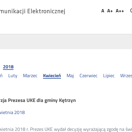
Ustaw
A
A+
A++
munikacji Elektronicznej
Domyślna
Większa
Najwi
Social
czcionka
czcionka
czcio
Media
2018
eń
Luty
Marzec
Kwiecień
Maj
Czerwiec
Lipiec
Wrzes
zpłatny
zja Prezesa UKE dla gminy Kętrzyn
wietnia
2018
ternet
wietnia 2018 r. Prezes UKE wydał decyzję wyrażającą zgodę na św