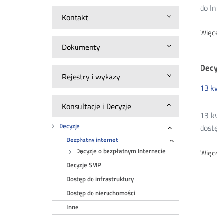
20
do I
Kontakt
Więce
Dokumenty
Decy
Rejestry i wykazy
13
k
Konsultacje i Decyzje
13 k
Decyzje
dostę
Rozwiń
Bezpłatny internet
Rozwiń
Decyzje o bezpłatnym Internecie
Więce
Decyzje SMP
Dostęp do infrastruktury
Dostęp do nieruchomości
Inne