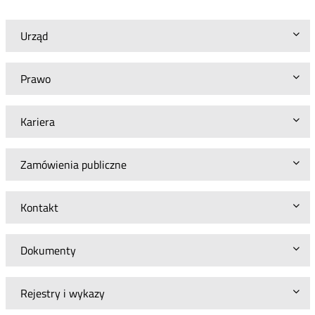
DZC-
WRF-
5153-
Urząd
65/09
(6)
Prawo
Kariera
Zamówienia publiczne
Kontakt
Dokumenty
Rejestry i wykazy