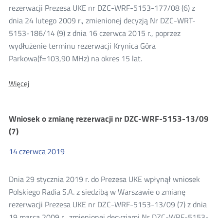
rezerwacji Prezesa UKE nr DZC-WRF-5153-177/08 (6) z
2019
dnia 24 lutego 2009 r., zmienionej decyzją Nr DZC-WRT-
5153-186/14 (9) z dnia 16 czerwca 2015 r., poprzez
wydłużenie terminu rezerwacji Krynica Góra
Parkowa(f=103,90 MHz) na okres 15 lat.
O:
Więcej
Wniosek
o
zmianę
Wniosek o zmianę rezerwacji nr DZC-WRF-5153-13/09
rezerwacji
nr
(7)
DZC-
WRF-
14
czerwca
2019
5153-
177/08
(6)
Dnia 29 stycznia 2019 r. do Prezesa UKE wpłynął wniosek
Polskiego Radia S.A. z siedzibą w Warszawie o zmianę
rezerwacji Prezesa UKE nr DZC-WRF-5153-13/09 (7) z dnia
19 marca 2009 r., zmienionej decyzjami Nr DZC-WRF-5153-