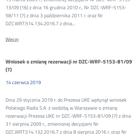
13/09 (16) z dnia 16 grudnia 2010 r., Nr DZC-WRF-5153-
58/11 (7) z dnia 3 października 2011 r. oraz Nr
DZC.WRT.514.134.2016.7 z dnia...
O:
Więcej
Wniosek
o
zmianę
Wniosek o zmianę rezerwacji nr DZC-WRF-5153-81/09
rezerwacji
nr
(7)
DZC-
WRF-
14
czerwca
2019
5153-
13/09
(7)
Dnia 29 stycznia 2019 r. do Prezesa UKE wpłynął wniosek
Polskiego Radia S.A. z siedzibą w Warszawie o zmianę
rezerwacji Prezesa UKE nr DZC-WRF-5153-81/09 (7) z dnia
31 sierpnia 2009 r., zmienionej decyzjami Nr
DZC.WRT.514.132.2016.7 z dnia 8 sierpnia 2016 r. oraz Nr