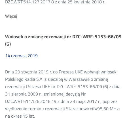
DZC.WRT.514.127.2017.8 z dnia 25 kwietnia 2018 r.
O:
Więcej
Wniosek
o
zmianę
Wniosek o zmianę rezerwacji nr DZC-WRF-5153-66/09
rezerwacji
nr
(6)
DZC-
WRF-
14
czerwca
2019
5153-
81/09
(7)
Dnia 29 stycznia 2019 r. do Prezesa UKE wpłynął wniosek
Polskiego Radia S.A. z siedzibą w Warszawie o zmianę
rezerwacji Prezesa UKE nr DZC-WRF-5153-66/09 (6) z dnia
31 sierpnia 2009 r., zmienionej decyzją Nr
DZC.WRT.514.126.2016.19 z dnia 23 maja 2017 r., poprzez
wydłużenie terminu rezerwacji Starachowice(f=98,60 MHz)
na okres 15 lat.