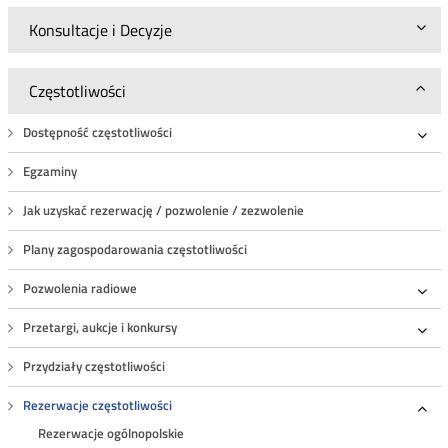
Konsultacje i Decyzje
Częstotliwości
Dostępność częstotliwości
Roz
Egzaminy
Jak uzyskać rezerwację / pozwolenie / zezwolenie
Plany zagospodarowania częstotliwości
Pozwolenia radiowe
Roz
Przetargi, aukcje i konkursy
Roz
Przydziały częstotliwości
Rezerwacje częstotliwości
Roz
Rezerwacje ogólnopolskie