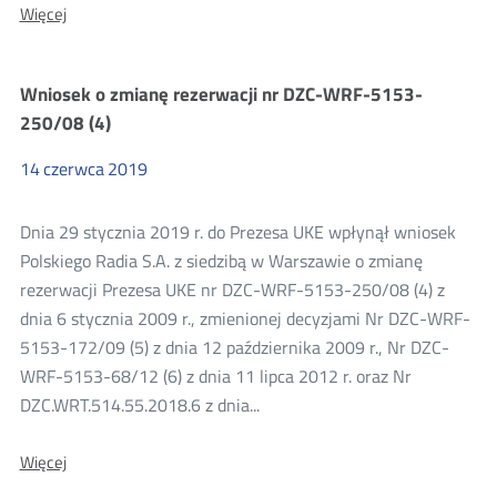
O:
Więcej
Wniosek
o
zmianę
Wniosek o zmianę rezerwacji nr DZC-WRF-5153-
rezerwacji
nr
250/08 (4)
DZC-
WRF-
14
czerwca
2019
5153-
66/09
(6)
Dnia 29 stycznia 2019 r. do Prezesa UKE wpłynął wniosek
Polskiego Radia S.A. z siedzibą w Warszawie o zmianę
rezerwacji Prezesa UKE nr DZC-WRF-5153-250/08 (4) z
dnia 6 stycznia 2009 r., zmienionej decyzjami Nr DZC-WRF-
5153-172/09 (5) z dnia 12 października 2009 r., Nr DZC-
WRF-5153-68/12 (6) z dnia 11 lipca 2012 r. oraz Nr
DZC.WRT.514.55.2018.6 z dnia...
O:
Więcej
Wniosek