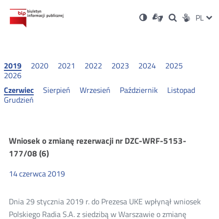
Ustawienia
Otwórz
Otwórz
Wersja
ZMI
PL
Dla
Wyszukiwark
Otwórz
zukaj
Social
w
w
niesłyszących
kontrastowa
w
JĘZ
PRZ
nowym
nowym
nowym
Media
oknie
oknie
oknie
JĘZ
2019
2020
2021
2022
2023
2024
2025
2026
Czerwiec
Sierpień
Wrzesień
Październik
Listopad
Grudzień
Wnioski
Wniosek o zmianę rezerwacji nr DZC-WRF-5153-
177/08 (6)
o
14
czerwca
2019
zmianę
Dnia 29 stycznia 2019 r. do Prezesa UKE wpłynął wniosek
rezerwacji
Polskiego Radia S.A. z siedzibą w Warszawie o zmianę