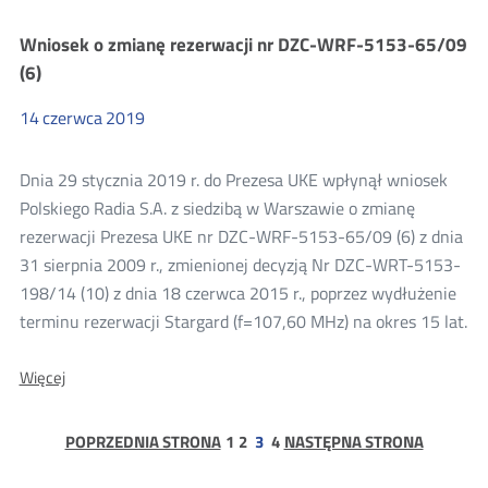
o
zmianę
Wniosek o zmianę rezerwacji nr DZC-WRF-5153-65/09
rezerwacji
nr
(6)
DZC-
WRF-
14
czerwca
2019
5153-
250/08
(4)
Dnia 29 stycznia 2019 r. do Prezesa UKE wpłynął wniosek
Polskiego Radia S.A. z siedzibą w Warszawie o zmianę
rezerwacji Prezesa UKE nr DZC-WRF-5153-65/09 (6) z dnia
31 sierpnia 2009 r., zmienionej decyzją Nr DZC-WRT-5153-
198/14 (10) z dnia 18 czerwca 2015 r., poprzez wydłużenie
terminu rezerwacji Stargard (f=107,60 MHz) na okres 15 lat.
O:
Więcej
Wniosek
o
zmianę
strona
strona
strona
POPRZEDNIA STRONA
1
2
3
4
NASTĘPNA STRONA
rezerwacji
nr