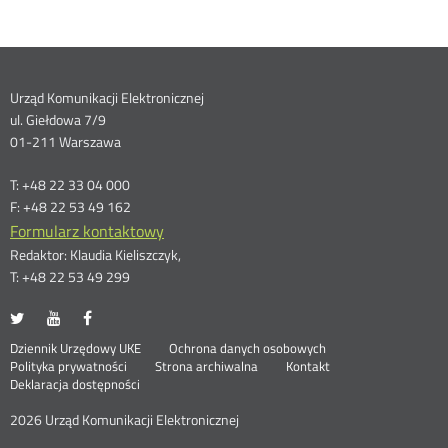
Dane
Urząd Komunikacji Elektronicznej
ul. Giełdowa 7/9
kontaktowe
01-211 Warszawa
T: +48 22 33 04 000
F: +48 22 53 49 162
Formularz kontaktowy
Redaktor: Klaudia Kieliszczyk,
T: +48 22 53 49 299
UKE
UKE
UKE
Otwórz
Otwórz
Otwórz
na
na
na
w
w
w
Otwórz
Stopka
Dziennik Urzędowy UKE
Ochrona danych osobowych
portalu
portalu
portalu
nowym
nowym
nowym
Otwórz
w
Polityka prywatności
Strona archiwalna
Kontakt
Twitter
Youtube
Facebook
oknie
oknie
oknie
w
nowym
Deklaracja dostępności
menu
nowym
oknie
oknie
2026 Urząd Komunikacji Elektronicznej