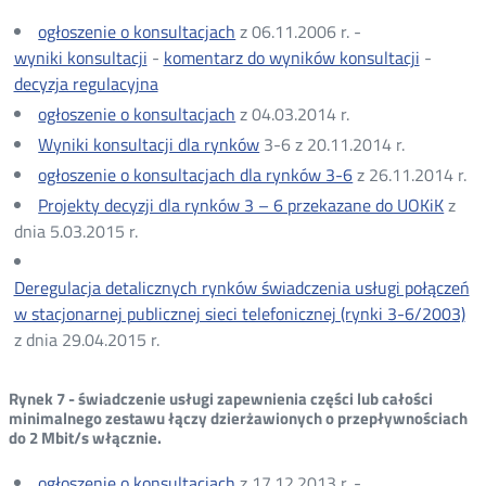
ogłoszenie o konsultacjach
z 06.11.2006 r. -
wyniki konsultacji
-
komentarz do wyników konsultacji
-
decyzja regulacyjna
ogłoszenie o konsultacjach
z 04.03.2014 r.
Wyniki konsultacji dla rynków
3-6 z 20.11.2014 r.
ogłoszenie o konsultacjach dla rynków 3-6
z 26.11.2014 r.
Projekty decyzji dla rynków 3 – 6 przekazane do UOKiK
z
dnia 5.03.2015 r.
Deregulacja detalicznych rynków świadczenia usługi połączeń
w stacjonarnej publicznej sieci telefonicznej (rynki 3-6/2003)
z dnia 29.04.2015 r.
Rynek 7 - świadczenie usługi zapewnienia części lub całości
minimalnego zestawu łączy dzierżawionych o przepływnościach
do 2 Mbit/s włącznie.
ogłoszenie o konsultacjach
z 17.12.2013 r. -