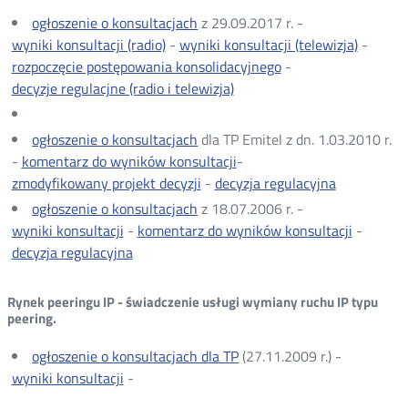
ogłoszenie o konsultacjach
z 29.09.2017 r. -
wyniki konsultacji (radio)
-
wyniki konsultacji (telewizja)
-
rozpoczęcie postępowania konsolidacyjnego
-
decyzje regulacjne (radio i telewizja)
ogłoszenie o konsultacjach
dla TP Emitel z dn. 1.03.2010 r.
-
komentarz do wyników konsultacji
-
zmodyfikowany projekt decyzji
-
decyzja regulacyjna
ogłoszenie o konsultacjach
z 18.07.2006 r. -
wyniki konsultacji
-
komentarz do wyników konsultacji
-
decyzja regulacyjna
Rynek peeringu IP - świadczenie usługi wymiany ruchu IP typu
peering.
ogłoszenie o konsultacjach dla TP
(27.11.2009 r.) -
wyniki konsultacji
-