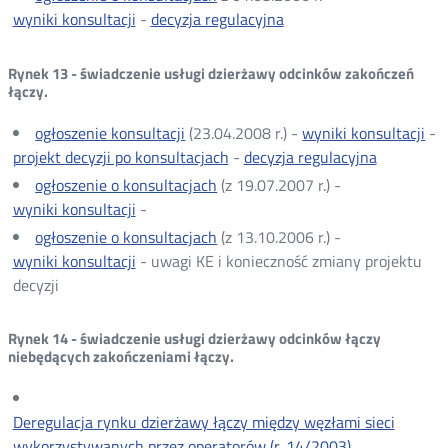
wyniki konsultacji
-
decyzja regulacyjna
Rynek 13 - świadczenie usługi dzierżawy odcinków zakończeń
łączy.
ogłoszenie konsultacji
(23.04.2008 r.) -
wyniki konsultacji
-
projekt decyzji po konsultacjach
-
decyzja regulacyjna
ogłoszenie o konsultacjach
(z 19.07.2007 r.) -
wyniki konsultacji
-
ogłoszenie o konsultacjach
(z 13.10.2006 r.) -
wyniki konsultacji
- uwagi KE i konieczność zmiany projektu
decyzji
Rynek 14 - świadczenie usługi dzierżawy odcinków łączy
niebędących zakończeniami łączy.
Deregulacja rynku dzierżawy łączy między węzłami sieci
wykorzystywanych przez operatorów (r. 14/2003)