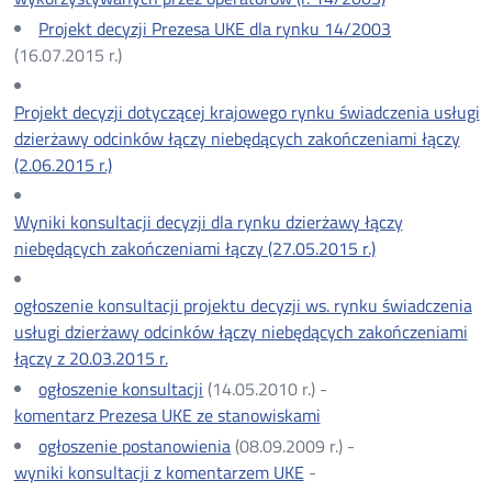
Projekt decyzji Prezesa UKE dla rynku 14/2003
(16.07.2015 r.)
Projekt decyzji dotyczącej krajowego rynku świadczenia usługi
dzierżawy odcinków łączy niebędących zakończeniami łączy
(2.06.2015 r.)
Wyniki konsultacji decyzji dla rynku dzierżawy łączy
niebędących zakończeniami łączy (27.05.2015 r.)
ogłoszenie konsultacji projektu decyzji ws. rynku świadczenia
usługi dzierżawy odcinków łączy niebędących zakończeniami
łączy z 20.03.2015 r.
ogłoszenie konsultacji
(14.05.2010 r.) -
komentarz Prezesa UKE ze stanowiskami
ogłoszenie postanowienia
(08.09.2009 r.) -
wyniki konsultacji z komentarzem UKE
-