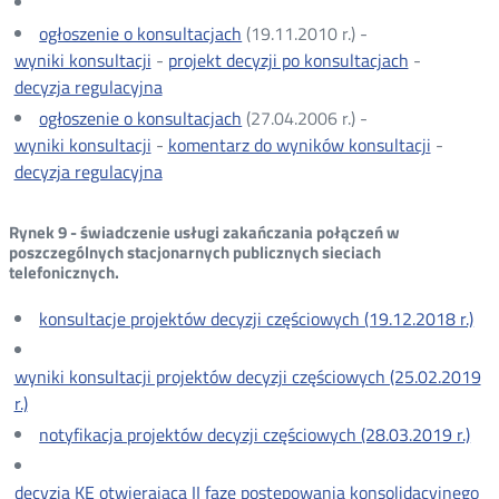
ogłoszenie o konsultacjach
(19.11.2010 r.) -
wyniki konsultacji
-
projekt decyzji po konsultacjach
-
decyzja regulacyjna
ogłoszenie o konsultacjach
(27.04.2006 r.) -
wyniki konsultacji
-
komentarz do wyników konsultacji
-
decyzja regulacyjna
Rynek 9 - świadczenie usługi zakańczania połączeń w
poszczególnych stacjonarnych publicznych sieciach
telefonicznych.
konsultacje projektów decyzji częściowych (19.12.2018 r.)
wyniki konsultacji projektów decyzji częściowych (25.02.2019
r.)
notyfikacja projektów decyzji częściowych (28.03.2019 r.)
decyzja KE otwierająca II fazę postępowania konsolidacyjnego