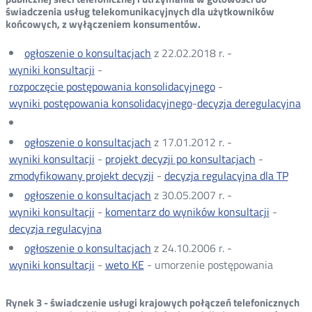
świadczenia usług telekomunikacyjnych dla użytkowników
końcowych, z wyłączeniem konsumentów.
ogłoszenie o konsultacjach
z 22.02.2018 r. -
wyniki konsultacji
-
rozpoczęcie postępowania konsolidacyjnego
-
wyniki postępowania konsolidacyjnego
-
decyzja deregulacyjna
ogłoszenie o konsultacjach
z 17.01.2012 r. -
wyniki konsultacji
-
projekt decyzji po konsultacjach
-
zmodyfikowany projekt decyzji
-
decyzja regulacyjna dla TP
Otwó
w
ogłoszenie o konsultacjach
z 30.05.2007 r. -
now
wyniki konsultacji
-
komentarz do wyników konsultacji
-
okni
decyzja regulacyjna
ogłoszenie o konsultacjach
z 24.10.2006 r. -
wyniki konsultacji
-
weto KE
- umorzenie postępowania
Rynek 3 - świadczenie usługi krajowych połączeń telefonicznych