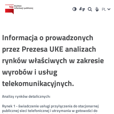
Ustawienia
Otwórz
Otwórz
Wersja
ZMI
PL
Dla
Wyszukiwark
Otwórz
zukaj
Social
w
w
niesłyszących
kontrastowa
w
JĘZ
PRZ
nowym
nowym
nowym
Media
oknie
oknie
oknie
JĘZ
Informacja o prowadzonych
przez Prezesa UKE analizach
rynków właściwych w zakresie
wyrobów i usług
telekomunikacyjnych.
Analizy rynków detalicznych:
Rynek 1 - świadczenie usługi przyłączenia do stacjonarnej
publicznej sieci telefonicznej i utrzymania w gotowości do