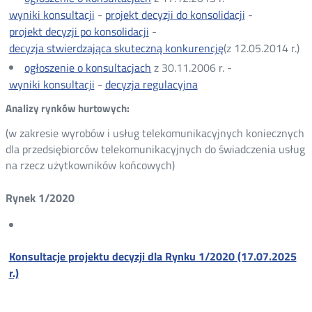
wyniki konsultacji
-
projekt decyzji do konsolidacji
-
projekt decyzji po konsolidacji
-
decyzja stwierdzająca skuteczną konkurencję
(z 12.05.2014 r.)
ogłoszenie o konsultacjach
z 30.11.2006 r. -
wyniki konsultacji
-
decyzja regulacyjna
Analizy rynków hurtowych:
(w zakresie wyrobów i usług telekomunikacyjnych koniecznych
dla przedsiębiorców telekomunikacyjnych do świadczenia usług
na rzecz użytkowników końcowych)
Rynek 1/2020
​Konsultacje projektu decyzji dla Rynku 1/2020 (17.07.2025
r.)