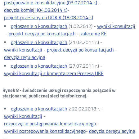
postępowanie konsolidacyjne (03.07.2014 r.)
-
decyzja komisji (04.08.2014 r.)
-
projekt przesłany do UOKiK (18.08.2014 r.)
ogłoszenie o konsultacjach
(1.02.2012) -
wyniki konsultacji
-
projekt decyzji po konsultacjach
-
zalecenie KE
Otwórz
w
ogłoszenie o konsultacjach
(21.02.2011 r.) -
nowym
wyniki konsultacji
-
projekt decyzji po konsultacjach
-
oknie
decyzja regulacyjna
ogłoszenie o konsultacjach
(27.07.2011 r.) -
wyniki konsultacji z komentarzem Prezesa UKE
Rynek 8 - świadczenie usługi rozpoczynania połączeń w
stacjonarnej publicznej sieci telefonicznej.
ogłoszenie o konsultacjach
z 22.02.2018 r. -
wyniki konsultacji
-
rozpoczęcie postępowania konsolidacyjnego
-
wyniki postępowania konsolidacyjnego
-
decyzja deregulacyjna