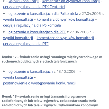
r. -
wyniki konsultacji
-
komentarz do wyników konsultacji
-
decyzja regulacyjna dla PTK Centertel
ogłoszenie o konsultacjach dla Polkomtela
z 27.04.2006 r. -
wyniki konsultacji
-
komentarz do wyników konsultacji
-
decyzja regulacyjna dla Polkomtela
ogłoszenie o konsultacjach dla PTC
z 27.04.2006 r. -
wyniki konsultacji
-
komentarz do wyników konsultacji
-
decyzja regulacyjna dla PTC
Rynku 17 - świadczenie usługi roamingu międzynarodowego w
ruchomych publicznych sieciach telefonicznych.
ogłoszenie o konsultacjach
z 13.10.2006 r. -
wyniki konsultacji
-
postanowienie o występowaniu konkurencji
Rynek 18 - świadczenie usługi transmisji programów
radiofonicznych lub telewizyjnych w celu dostarczania treści
radiofonicznych lub telewizyjnych użytkownikom końcowym.