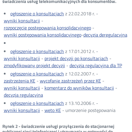
świadczenia usług telekomunikacyjnych dla konsumentów.
ogłoszenie o konsultacjach
z 22.02.2018 r. -
wyniki konsultacji
-
rozpoczęcie postępowania konsolidacyjnego
-
wyniki postępowania konsolidacyjnego
-
decyzja deregulacyjna
ogłoszenie o konsultacjach
z 17.01.2012 r. -
wyniki konsultacji
-
projekt decyzji po konsultacjach
-
zmodyfikowany projekt decyzji
-
decyzja regulacyjna dla TP
Otwó
w
ogłoszenie o konsultacjach
z 12.02.2007 r. -
now
zastrzeżenia KE
-
wycofanie zastrzeżeń przez KE
-
okni
wyniki konsultacji
-
komentarz do wyników konsultacji
-
decyzja regulacyjna
ogłoszenie o konsultacjach
z 13.10.2006 r. -
wyniki konsultacji
-
weto KE
- umorzenie postępowania
Rynek 2 - świadczenie usługi przyłączenia do stacjonarnej
publicznej sieci telefonicznej i utrzymania w gotowości do