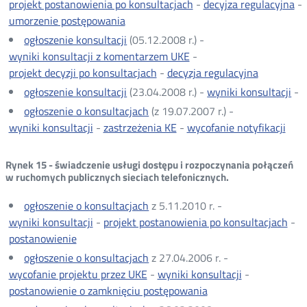
projekt postanowienia po konsultacjach
-
decyjza regulacyjna
-
umorzenie postępowania
ogłoszenie konsultacji
(05.12.2008 r.) -
wyniki konsultacji z komentarzem UKE
-
projekt decyzji po konsultacjach
-
decyzja regulacyjna
ogłoszenie konsultacji
(23.04.2008 r.) -
wyniki konsultacji
-
ogłoszenie o konsultacjach
(z 19.07.2007 r.) -
wyniki konsultacji
-
zastrzeżenia KE
-
wycofanie notyfikacji
Rynek 15 - świadczenie usługi dostępu i rozpoczynania połączeń
w ruchomych publicznych sieciach telefonicznych.
ogłoszenie o konsultacjach
z 5.11.2010 r. -
wyniki konsultacji
-
projekt postanowienia po konsultacjach
-
postanowienie
ogłoszenie o konsultacjach
z 27.04.2006 r. -
wycofanie projektu przez UKE
-
wyniki konsultacji
-
postanowienie o zamknięciu postępowania