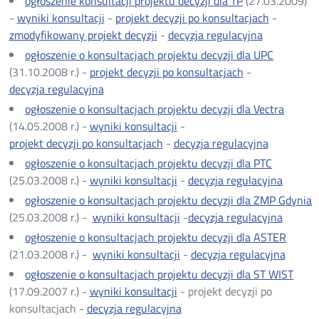
ogłoszenie konsultacji projektu decyzji dla TP
(27.03.2009)
-
wyniki konsultacji
-
projekt decyzji po konsultacjach
-
zmodyfikowany projekt decyzji
-
decyzja regulacyjna
ogłoszenie o konsultacjach projektu decyzji dla UPC
(31.10.2008 r.) -
projekt decyzji po konsultacjach
-
decyzja regulacyjna
ogłoszenie o konsultacjach projektu decyzji dla Vectra
(14.05.2008 r.) -
wyniki konsultacji
-
projekt decyzji po konsultacjach
-
decyzja regulacyjna
Otwórz
w
ogłoszenie o konsultacjach projektu decyzji dla PTC
nowym
(25.03.2008 r.) -
wyniki konsultacji
-
decyzja regulacyjna
oknie
ogłoszenie o konsultacjach projektu decyzji dla ZMP Gdynia
(25.03.2008 r.) -
wyniki konsultacji
-
decyzja regulacyjna
ogłoszenie o konsultacjach projektu decyzji dla ASTER
(21.03.2008 r.) -
wyniki konsultacji
-
decyzja regulacyjna
ogłoszenie o konsultacjach projektu decyzji dla ST WIST
(17.09.2007 r.) -
wyniki konsultacji
- projekt decyzji po
konsultacjach -
decyzja regulacyjna