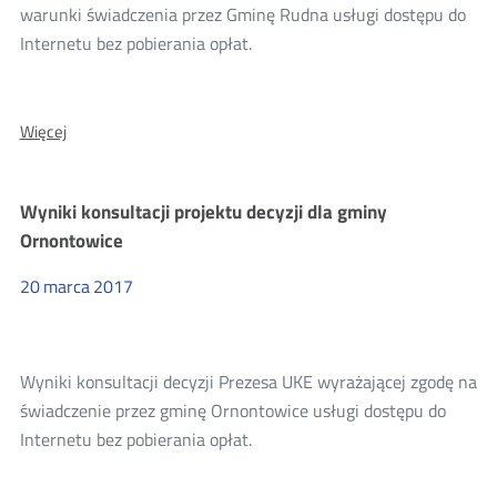
warunki świadczenia przez Gminę Rudna usługi dostępu do
Internetu bez pobierania opłat.
O:
Więcej
Wyniki
konsultacji
projektu
Wyniki konsultacji projektu decyzji dla gminy
decyzji
dla
Ornontowice
Gminy
Rudna
20
marca
2017
Wyniki konsultacji decyzji Prezesa UKE wyrażającej zgodę na
świadczenie przez gminę Ornontowice usługi dostępu do
Internetu bez pobierania opłat.