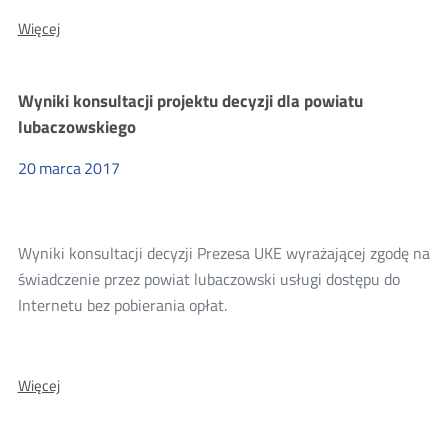
O:
Więcej
Wyniki
konsultacji
projektu
Wyniki konsultacji projektu decyzji dla powiatu
decyzji
dla
lubaczowskiego
gminy
Ornontowice
20
marca
2017
Wyniki konsultacji decyzji Prezesa UKE wyrażającej zgodę na
świadczenie przez powiat lubaczowski usługi dostępu do
Internetu bez pobierania opłat.
O:
Więcej
Wyniki
konsultacji
projektu