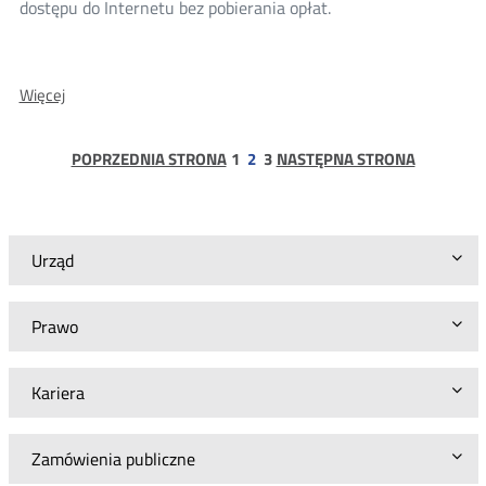
dostępu do Internetu bez pobierania opłat.
O:
Więcej
Wyniki
konsultacji
projektu
strona
strona
POPRZEDNIA STRONA
1
2
3
NASTĘPNA STRONA
decyzji
dla
gminy
miasto
Nieszawa
Urząd
Prawo
Kariera
Zamówienia publiczne