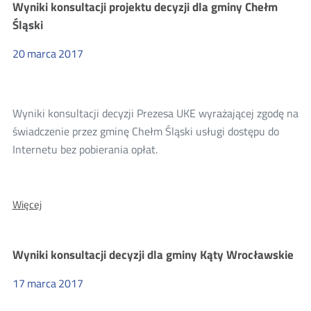
Wyniki konsultacji projektu decyzji dla gminy Chełm
decyzji
dla
Śląski
powiatu
lubaczowskiego
20
marca
2017
Wyniki konsultacji decyzji Prezesa UKE wyrażającej zgodę na
świadczenie przez gminę Chełm Śląski usługi dostępu do
Internetu bez pobierania opłat.
O:
Więcej
Wyniki
konsultacji
projektu
Wyniki konsultacji decyzji dla gminy Kąty Wrocławskie
decyzji
dla
gminy
17
marca
2017
Chełm
Śląski