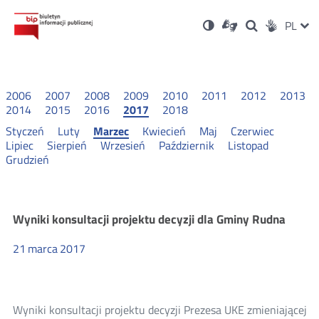
Ustawienia
Otwórz
Otwórz
Wersja
ZMI
PL
Dla
Wyszukiwark
Otwórz
zukaj
Social
w
w
niesłyszących
kontrastowa
w
JĘZ
PRZ
nowym
nowym
nowym
Media
oknie
oknie
oknie
JĘZ
2006
2007
2008
2009
2010
2011
2012
2013
2014
2015
2016
2017
2018
Styczeń
Luty
Marzec
Kwiecień
Maj
Czerwiec
Lipiec
Sierpień
Wrzesień
Październik
Listopad
Grudzień
Wyniki
Wyniki konsultacji projektu decyzji dla Gminy Rudna
21
marca
2017
konsultacji
2017
Wyniki konsultacji projektu decyzji Prezesa UKE zmieniającej