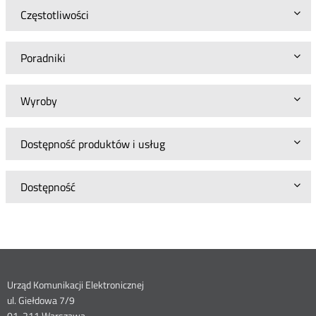
Częstotliwości
Poradniki
Wyroby
Dostępność produktów i usług
Dostępność
Dane
Urząd Komunikacji Elektronicznej
ul. Giełdowa 7/9
01-211 Warszawa