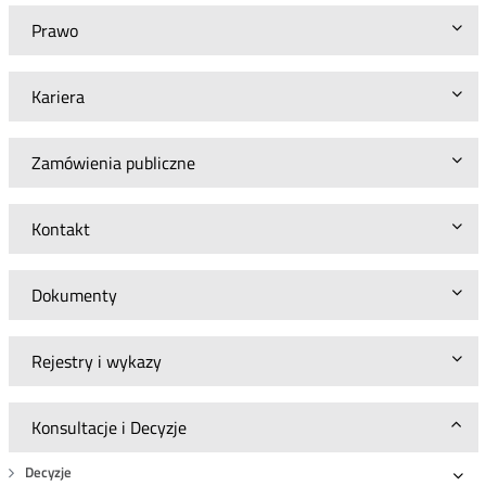
S.A.
Prawo
z
zakresu
3700-
3800
Kariera
MHz
Zamówienia publiczne
Kontakt
Dokumenty
Rejestry i wykazy
Konsultacje i Decyzje
Decyzje