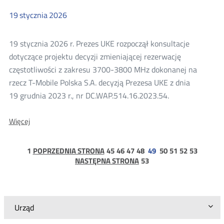
19
stycznia
2026
19 stycznia 2026 r. Prezes UKE rozpoczął konsultacje
dotyczące projektu decyzji zmieniającej rezerwację
częstotliwości z zakresu 3700-3800 MHz dokonanej na
rzecz T-Mobile Polska S.A. decyzją Prezesa UKE z dnia
19 grudnia 2023 r., nr DC.WAP.514.16.2023.54.
O:
Więcej
Konsultacje
projektu
decyzji
strona
strona
strona
strona
strona
strona
strona
strona
strona
1
POPRZEDNIA STRONA
45
46
47
48
49
50
51
52
53
Prezesa
1
strona
NASTĘPNA STRONA
53
UKE
53
-
zmiana
rezerwacji
T-
Urząd
Mobile
Polska