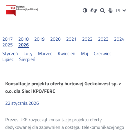
Ustawienia
Otwórz
Otwórz
Wersja
ZMI
PL
Dla
Wyszukiwark
Otwórz
zukaj
Social
w
w
niesłyszących
kontrastowa
w
JĘZ
PRZ
nowym
nowym
nowym
Media
oknie
oknie
oknie
JĘZ
2017
2018
2019
2020
2021
2022
2023
2024
2025
2026
Styczeń
Luty
Marzec
Kwiecień
Maj
Czerwiec
Lipiec
Sierpień
Konsultacje
Konsultacje projektu oferty hurtowej Geckoinvest sp. z
o.o. dla Sieci KPO/FERC
i
22
stycznia
2026
wyniki
Prezes UKE rozpoczął konsultacje projektu oferty
konsultacji
dedykowanej dla zapewnienia dostępu telekomunikacyjnego