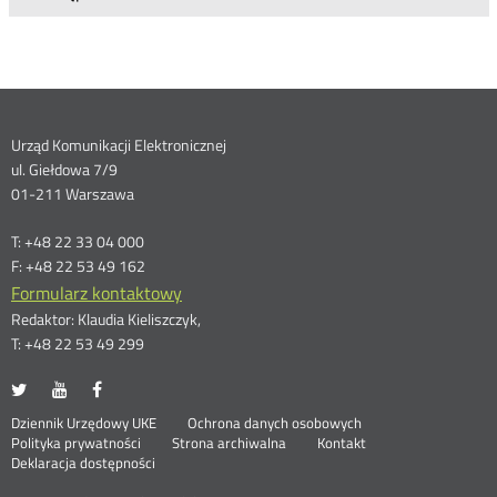
Dane
Urząd Komunikacji Elektronicznej
ul. Giełdowa 7/9
kontaktowe
01-211 Warszawa
T: +48 22 33 04 000
F: +48 22 53 49 162
Formularz kontaktowy
Redaktor: Klaudia Kieliszczyk,
T: +48 22 53 49 299
UKE
UKE
UKE
Otwórz
Otwórz
Otwórz
na
na
na
w
w
w
Otwórz
Stopka
Dziennik Urzędowy UKE
Ochrona danych osobowych
portalu
portalu
portalu
nowym
nowym
nowym
Otwórz
w
Polityka prywatności
Strona archiwalna
Kontakt
Twitter
Youtube
Facebook
oknie
oknie
oknie
w
nowym
Deklaracja dostępności
menu
nowym
oknie