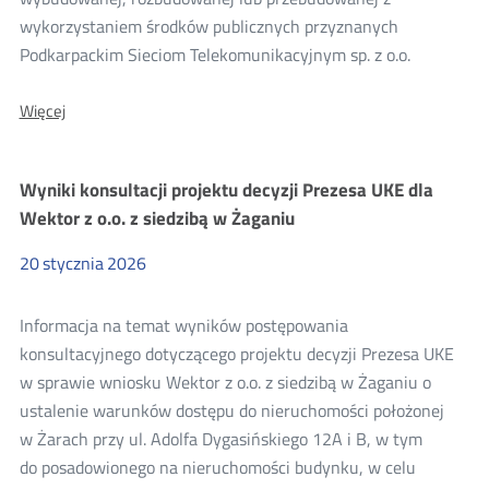
wykorzystaniem środków publicznych przyznanych
Podkarpackim Sieciom Telekomunikacyjnym sp. z o.o.
O:
Więcej
Konsultacje
projektu
oferty
Wyniki konsultacji projektu decyzji Prezesa UKE dla
hurtowej
Podkarpackich
Wektor z o.o. z siedzibą w Żaganiu
Sieci
Telekomunikacyjnych
20
stycznia
2026
sp.
z
o.o.
Informacja na temat wyników postępowania
dla
Sieci
konsultacyjnego dotyczącego projektu decyzji Prezesa UKE
KPO/FERC
w sprawie wniosku Wektor z o.o. z siedzibą w Żaganiu o
ustalenie warunków dostępu do nieruchomości położonej
w Żarach przy ul. Adolfa Dygasińskiego 12A i B, w tym
do posadowionego na nieruchomości budynku, w celu