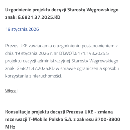
decyzji
Uzgodnienie projektu decyzji Starosty Węgrowskiego
Starosty
Powiatu
znak: G.6821.37.2025.KD
Białostockiego
znak:
19
stycznia
2026
GKNII.6821.10.2025
Prezes UKE zawiadamia o uzgodnieniu postanowieniem z
dnia 19 stycznia 2026 r. nr DT.WOT.6171.143.2025.5
projektu decyzji administracyjnej Starosty Węgrowskiego
znak: G.6821.37.2025.KD w sprawie ograniczenia sposobu
korzystania z nieruchomości.
O:
Więcej
Uzgodnienie
projektu
decyzji
Konsultacje projektu decyzji Prezesa UKE - zmiana
Starosty
Węgrowskiego
rezerwacji T-Mobile Polska S.A. z zakresu 3700-3800
znak:
MHz
G.6821.37.2025.KD