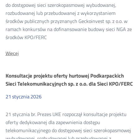
do dostępowej sieci szerokopasmowej wybudowanej,
2026
rozbudowanej lub przebudowanej z wykorzystaniem
środków publicznych przyznanych Geckoinvest sp. z o.o. w
ramach konkursów na dofinansowanie budowy sieci NGA ze
środków KPO/FERC
O:
Więcej
Konsultacje
projektu
oferty
Konsultacje projektu oferty hurtowej Podkarpackich
hurtowej
Geckoinvest
Sieci Telekomunikacyjnych sp. z o.o. dla Sieci KPO/FERC
sp.
z
21
stycznia
2026
o.o.
dla
Sieci
21 stycznia br. Prezes UKE rozpoczął konsultacje projektu
KPO/FERC
oferty dedykowanej dla zapewnienia dostępu
telekomunikacyjnego do dostępowej sieci szerokopasmowej
wybudowanej, rozbudowanej lub przebudowanej z