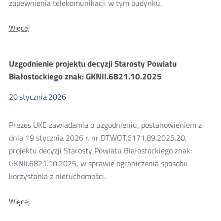
zapewnienia telekomunikacji w tym budynku.
O:
Więcej
Wyniki
konsultacji
projektu
Uzgodnienie projektu decyzji Starosty Powiatu
decyzji
Prezesa
Białostockiego znak: GKNII.6821.10.2025
UKE
dla
20
stycznia
2026
Wektor
z
o.o.
Prezes UKE zawiadamia o uzgodnieniu, postanowieniem z
z
siedzibą
dnia 19 stycznia 2026 r. nr DT.WOT.6171.89.2025.20,
w
projektu decyzji Starosty Powiatu Białostockiego znak:
Żaganiu
GKNII.6821.10.2025, w sprawie ograniczenia sposobu
korzystania z nieruchomości.
O:
Więcej
Uzgodnienie
projektu