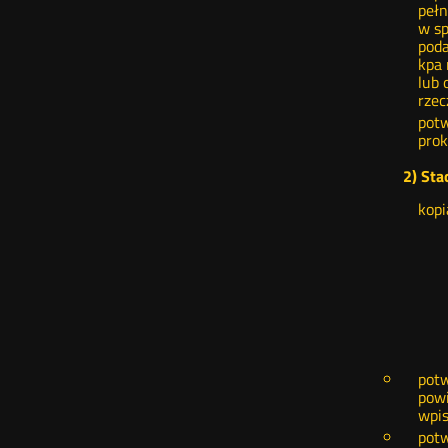
pełn
w sp
poda
kpa 
lub 
rzec
potw
prok
2) Sta
kopi
potw
powi
wpis
potw