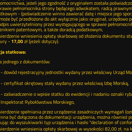
omocnictwa, jeżeli jego zgodność z oryginałem została poświadcz
rawie pełnomocnika strony będącego adwokatem, radcą prawnym
tkowym - (poświadczenie winno zawierać datę i miejsce jego sporz
może być przedłożone do akt wyłącznie jako: oryginał, urzędowo p
odpis uwierzytelniony przez występującego w sprawie pełnomocn
znikiem patentowym, a także doradcą podatkowym,
ierdzenie wniesienia opłaty skarbowej od złożenia dokumentu st
ury -
17,00
zł (jeżeli dotyczy).
cja statkowa:
a jednego z dokumentów:
- dowód rejestracyjny jednostki wydany przez właściwy Urząd Mor
- certyfikat okrętowy stały wydany przez właściwą Izbę Morską,
- zaświadczenie o wpisie statku do ewidencji i nadaniu oznaki r
Inspektorat Rybołówstwa Morskiego,
ierdzenie spełniania przez urządzenie zasadniczych wymagań (oz
nna być dołączona do dokumentacji urządzenia, można również po
ując do wyszukiwarki typ urządzenia i hasło "declaration of confor
ierdzenie wniesienia opłaty skarbowej w wysokości 82,00 zł, na