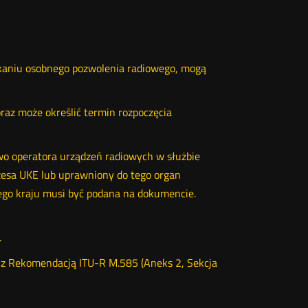
skaniu osobnego pozwolenia radiowego, mogą
az może określić termin rozpoczęcia
wo operatora urządzeń radiowych w służbie
zesa UKE lub uprawniony do tego organ
ego kraju musi być podana na dokumencie.
.
e z Rekomendacją ITU-R M.585 (Aneks 2, Sekcja