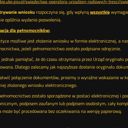
//bip.uke.gov.pl/swiadectwa-operatora-urzadzen-radiowych-tresci/swi
trywanie wniosku
rozpoczyna się, gdy wpłyną
wszystkie
wymagane
ie opóźnia wydanie pozwolenia.
macja dla pełnomocników:
tyce możliwe jest złożenie wniosku w formie elektronicznej, a na
ocnictwa, jeżeli pełnomocnictwo zostało podpisane odręcznie.
 jednak pamiętać, że do czasu otrzymania przez Urząd oryginału 
owana. Dlatego zalecamy jak najszybsze dosłanie oryginału dokum
atwić połączenie dokumentów, prosimy o wyraźne wskazanie w ko
iej złożonego wniosku elektronicznego.
 pełnomocnictwo zostało sporządzone w postaci elektronicznej i 
onicznym, podpisem zaufanym lub podpisem osobistym, cały kompl
 może być procedowana bez oczekiwania na wersję papierową.