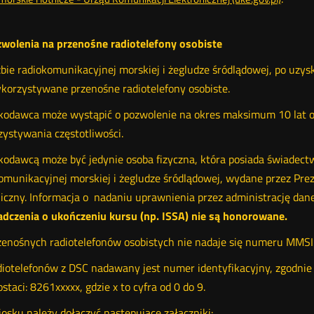
zwolenia na przenośne radiotelefony osobiste
bie radiokomunikacyjnej morskiej i żegludze śródlądowej, po uzy
korzystywane przenośne radiotelefony osobiste.
odawca może wystąpić o pozwolenie na okres maksimum 10 lat or
ystywania częstotliwości.
odawcą może być jedynie osoba fizyczna, która posiada świadect
omunikacyjnej morskiej i żegludze śródlądowej, wydane przez Pre
iczny. Informacja o nadaniu uprawnienia przez administrację dan
adczenia o
ukończeniu kursu (np. ISSA) nie są honorowane
.
zenośnych radiotelefonów osobistych nie nadaje się numeru MMSI
diotelefonów z DSC nadawany jest numer identyfikacyjny, zgodni
ostaci: 8261xxxxx, gdzie x to cyfra od 0 do 9.
osku należy dołączyć następujące załączniki: