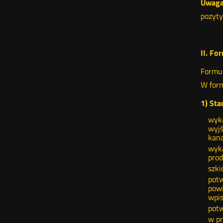
Uwaga
pozyty
II. Fo
Formul
W form
1) Sta
wyka
wyjś
kana
wyka
prod
szki
potw
powi
wpis
potw
w pr