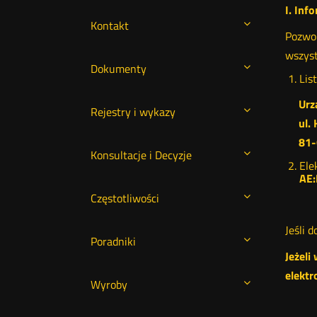
I. Inf
Kontakt
Pozwol
wszyst
Dokumenty
Lis
Urz
Rejestry i wykazy
ul.
81-
Konsultacje i Decyzje
Ele
AE:
Częstotliwości
Jeśli 
Poradniki
Jeżeli
elektr
Wyroby