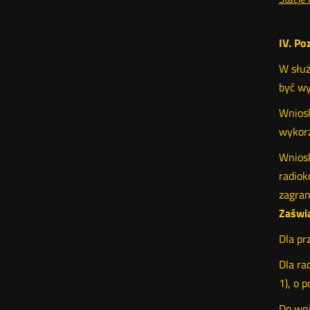
IV. Po
W służ
być wy
Wniosk
wykorz
Wniosk
radiok
zagran
Zaświ
Dla pr
Dla ra
1), o p
Do wni