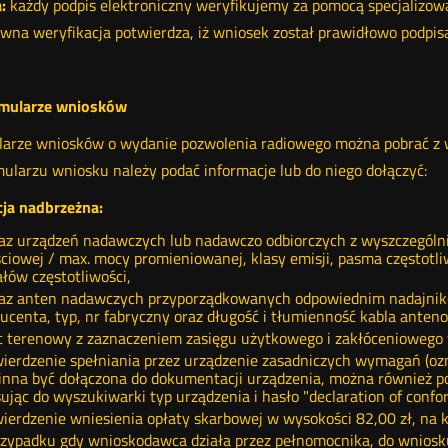
:
każdy podpis elektroniczny weryfikujemy za pomocą specjalizo
wna weryfikacja potwierdza, iż wniosek został prawidłowo podpis
rmularze wniosków
arze wniosków o wydanie pozwolenia radiowego można pobrać z w
ularzu wniosku należy podać informacje lub do niego dołączyć:
cja nadbrzeżna:
z urządzeń nadawczych lub nadawczo odbiorczych z wyszczególn
ciowej / max. mocy promieniowanej, klasy emisji, pasma częstotli
łów częstotliwości,
z anten nadawczych przyporządkowanych odpowiednim nadajniko
ucenta, typ, nr fabryczny oraz długość i tłumienność kabla anten
c terenowy z zaznaczeniem zasięgu użytkowego i zakłóceniowego w 
ierdzenie spełniania przez urządzenie zasadniczych wymagań (oz
nna być dołączona do dokumentacji urządzenia, można również po
ując do wyszukiwarki typ urządzenia i hasło "declaration of confor
ierdzenie wniesienia opłaty skarbowej w wysokości 82,00 zł, na
zypadku gdy wnioskodawca działa przez pełnomocnika, do wniosku