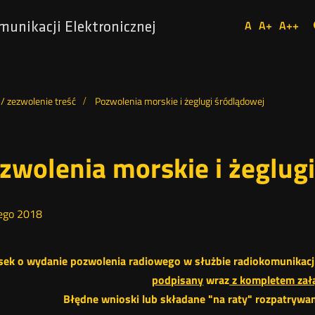
Ustaw
A
A+
A++
munikacji Elektronicznej
Domyślna
Większa
Najw
Social
czcionka
czcionka
czcio
Media
 / zezwolenie treść
Pozwolenia morskie i żeglugi śródlądowej
zwolenia morskie i żeglug
ego
2018
ek o wydanie pozwolenia radiowego w służbie radiokomunikacji 
podpisany
wraz
z kompletem zał
Błędne wnioski lub składane "na raty" rozpatrywane