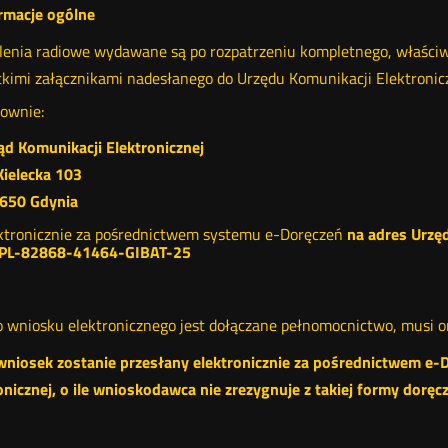
ormacje ogólne
enia radiowe wydawane są po rozpatrzeniu kompletnego, właściw
kimi załącznikami nadesłanego do Urzędu Komunikacji Elektronicz
townie:
ąd Komunikacji Elektronicznej
 Kielecka 103
650 Gdynia
ktronicznie za pośrednictwem systemu e-Doręczeń
na adres Urzęd
PL-82868-41464-GIBAT-25
do wniosku elektronicznego jest dołączane pełnomocnictwo, musi 
 wniosek zostanie przesłany elektronicznie za pośrednictwem e-
onicznej, o ile wnioskodawca nie zrezygnuje z takiej formy doręcz