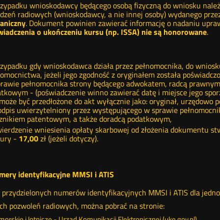
zypadku wnioskodawcy będącego osobą fizyczną do wniosku należ
dzeń radiowych (wnioskodawcy, a nie innej osoby) wydanego prze
aniczny
. Dokument powinien zawierać informację o nadaniu upraw
iadczenia o ukończeniu kursu (np. ISSA) nie są honorowane
.
zypadku gdy wnioskodawca działa przez pełnomocnika, do wniosku
omocnictwa, jeżeli jego zgodność z oryginałem została poświadcz
rawie pełnomocnika strony będącego adwokatem, radcą prawnym
tkowym - (poświadczenie winno zawierać datę i miejsce jego sporz
może być przedłożone do akt wyłącznie jako: oryginał, urzędowo p
odpis uwierzytelniony przez występującego w sprawie pełnomocn
znikiem patentowym, a także doradcą podatkowym,
ierdzenie wniesienia opłaty skarbowej od złożenia dokumentu st
ury -
17,00
zł (jeżeli dotyczy).
umery identyfikacyjne MMSI i ATIS
przydzielonych numerów identyfikacyjnych MMSI i ATIS dla jedn
h pozwoleń radiowych, można pobrać na stronie:
.
morskie i lotnicze - Urząd Komunikacji Elektronicznej (uke.gov.pl)