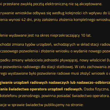
i przesłane zwykłą pocztą elektroniczną nie są akceptowane.
rywanie wniosków odbywa się według kolejności ich wpływu do 
enia wynosi 42 dni, przy założeniu złożenia kompletnego wniosku
enie wydawane jest na okres nieprzekraczający 10 lat.
zachodzi zmiana typów urządzeń, wchodzących w skład stacji radio
czasowego pozwolenia i złożenie wniosku o wydanie nowego pozw
padku zmiany właściciela jednostki pływającej, nowy właściciel (
 pozwolenia radiowego dla stacji statkowej. W celu zachowania zn
rego wystawione było pozwolenie radiowe musi złożyć wniosek o 
giwanie urządzeń radiowych nadawczych lub nadawczo-odbiorcz
ania świadectwa operatora urządzeń radiowych.
Osoba fizyczna,
diotelefonu przenośnego, powinna posiadać świadectwo operatora.
acje w sprawie świadectw publikujemy na stronie: