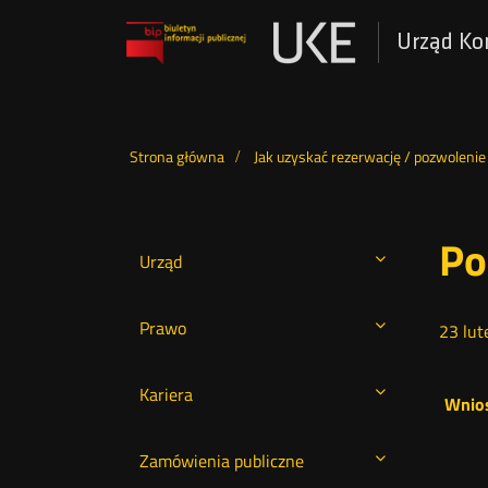
Urząd Ko
Otwórz
w
nowym
Menu
oknie
Strona główna
Jak uzyskać rezerwację / pozwolenie
górne
Po
Urząd
Prawo
23
lut
Kariera
Wnios
Zamówienia publiczne