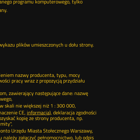
wanego programu komputerowego, tylko
any.
ykazu plików umieszczonych u dołu strony.
ieniem nazwy producenta, typu, mocy
wości pracy wraz z propozycją przydziału
m, zawierający następujące dane: nazwę
owego,
skali nie większej niż 1 : 300 000,
naczenie CE,
informacja
), deklaracja zgodności
zyskać kopię ze strony producenta, np.
mity",
 konto Urzędu Miasta Stołecznego Warszawy,
 należy załączyć pełnomocnictwo, lub odpis