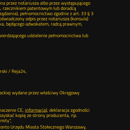
ona przez notariusza albo przez występującego
, rzecznikiem patentowym lub doradcą
ądzenia), pełnomocnictwo zgodnie z art. 33 § 3
oświadczony odpis przez notariusza (konsula)
ika, będącego adwokatem, radcą prawnym,
wierdzającego udzielenie pełnomocnictwa lub
ski / Reja24,
ybackiej wydane przez właściwy Okręgowy
naczenie CE,
informacja
), deklaracja zgodności
zyskać kopię ze strony producenta, np.
mity",
 konto Urzędu Miasta Stołecznego Warszawy,