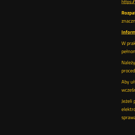
https:
Rozpa
znaczn
Infor
W prak
pełnom
Należy
proced
Aby uł
wcześn
Jeżeli
elektr
sprawa