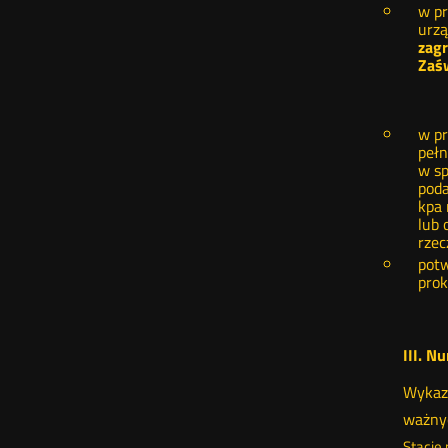
w pr
urzą
zagr
Zaśw
w pr
pełn
w sp
poda
kpa 
lub 
rzec
potw
prok
III. N
Wykaz 
ważnyc
Stacje 