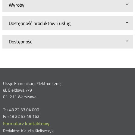
Wyroby
Dostępność produktów i usług
Dostępność
Dane
Urząd Komunikacji Elektronicznej
ul. Giełdowa 7/9
kontaktowe
01-211 Warszawa
T: +48 22 33 04 000
F: +48 22 53 49 162
Formularz kontaktowy
Redaktor: Klaudia Kieliszczyk,