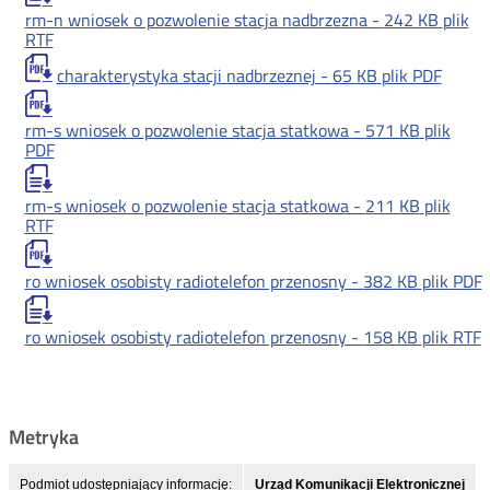
rm-n wniosek o pozwolenie stacja nadbrzezna -
242 KB
plik
RTF
charakterystyka stacji nadbrzeznej -
65 KB
plik PDF
rm-s wniosek o pozwolenie stacja statkowa -
571 KB
plik
PDF
rm-s wniosek o pozwolenie stacja statkowa -
211 KB
plik
RTF
ro wniosek osobisty radiotelefon przenosny -
382 KB
plik PDF
ro wniosek osobisty radiotelefon przenosny -
158 KB
plik RTF
Metryka
Podmiot udostępniający informację:
Urząd Komunikacji Elektronicznej