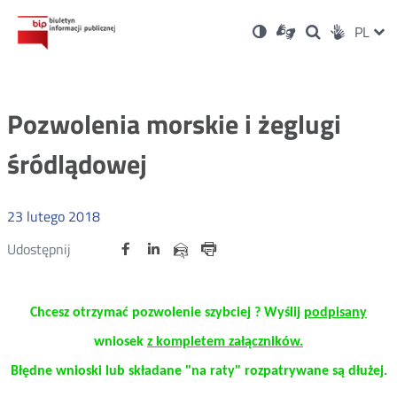
Ustawienia
Otwórz
Otwórz
Wersja
ZMI
PL
Dla
Wyszukiwark
Otwórz
Social
w
w
niesłyszących
kontrastowa
w
JĘZ
PRZ
nowym
nowym
nowym
Media
oknie
oknie
oknie
JĘZ
Pozwolenia morskie i żeglugi
śródlądowej
23
lutego
2018
Udostępnij
Udostępnij
Udostępnij
Otwórz
Otwórz
Otwórz
Udostępnij
Udostępnij
na
na
na
w
w
w
przez
portalu
portalu
portalu
Drukuj
nowym
nowym
nowym
e-
oknie
oknie
oknie
Twitter
Facebook
Linkedin
mail
C
hcesz otrzymać pozwolenie
szybciej ? Wyślij
podpisany
wniosek
z kompletem załączników.
Błędne wnioski lub składane "na raty" rozpatrywane są dłużej.