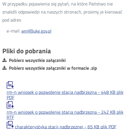
W przypadku pojawienia się pytań, na które Państwo nie
znaleźli odpowiedzi na naszych stronach, prosimy je kierować
pod adres
e-mail:
wml@uke.gov.pl
Pliki do pobrania
Pobierz wszystkie załączniki
Pobierz wszystkie załączniki w formacie .zip
rm-n wniosek o pozwolenie stacja nadbrzezna -
448 KB
plik
PDF
rm-n wniosek o pozwolenie stacja nadbrzezna -
242 KB
plik
RTF
charakterystyka stacji nadbrzeznej -
65 KB
plik PDF