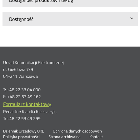
Dostępność produktów i usług
Dostępność
Dane
Urząd Komunikacji Elektronicznej
ul. Giełdowa 7/9
kontaktowe
01-211 Warszawa
T: +48 22 33 04 000
F: +48 22 53 49 162
Formularz kontaktowy
Redaktor: Klaudia Kieliszczyk,
T: +48 22 53 49 299
Otwórz
Stopka
Dziennik Urzędowy UKE
Ochrona danych osobowych
Otwórz
w
Polityka prywatności
Strona archiwalna
Kontakt