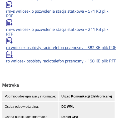
rm-s wniosek o pozwolenie stacja statkowa -
571 KB
plik
PDF
rm-s wniosek o pozwolenie stacja statkowa -
211 KB
plik
RTF
ro wniosek osobisty radiotelefon przenosny -
382 KB
plik PDF
ro wniosek osobisty radiotelefon przenosny -
158 KB
plik RTF
Metryka
Podmiot udostępniający informację:
Urząd Komunikacji Elektronicznej
Osoba odpowiedzialna:
DC WML
Osoba publikująca informację:
Daniel Gryt