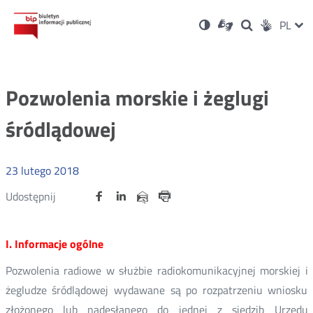
Ustawienia
Otwórz
Otwórz
Wersja
ZMI
PL
Dla
Wyszukiwark
Otwórz
Social
w
w
niesłyszących
kontrastowa
w
JĘZ
PRZ
nowym
nowym
nowym
Media
oknie
oknie
oknie
JĘZ
Pozwolenia morskie i żeglugi
śródlądowej
23
lutego
2018
Udostępnij
Udostępnij
Udostępnij
Otwórz
Otwórz
Otwórz
Udostępnij
Udostępnij
na
na
na
w
w
w
przez
portalu
portalu
portalu
Drukuj
nowym
nowym
nowym
e-
oknie
oknie
oknie
Twitter
Facebook
Linkedin
mail
I. Informacje ogólne
Pozwolenia radiowe w służbie radiokomunikacyjnej morskiej i
żegludze śródlądowej wydawane są po rozpatrzeniu wniosku
złożonego lub nadesłanego do jednej z siedzib Urzędu