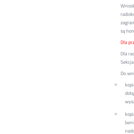
Wniosk
radiok
zagran
są hon
Dla pr
Dla ra
Sekcja 
Do wni
kopi
dołą
wysz
kopi
(wni
nad