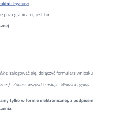
.
ntakt/delegatury/
ę poza granicami, jest to
:
cznej
ólne
, zalogować się, dołączyć formularz wniosku
znes) - Zobacz wszystkie usługi - Wniosek ogólny -
łamy tylko w formie elektronicznej, z podpisem
czenia
.