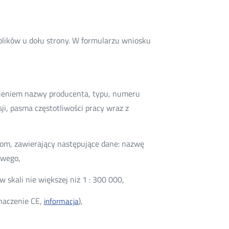
lików u dołu strony. W formularzu wniosku
ieniem nazwy producenta, typu, numeru
i, pasma częstotliwości pracy wraz z
m, zawierający następujące dane: nazwę
owego,
skali nie większej niż 1 : 300 000,
naczenie CE,
),
informacja