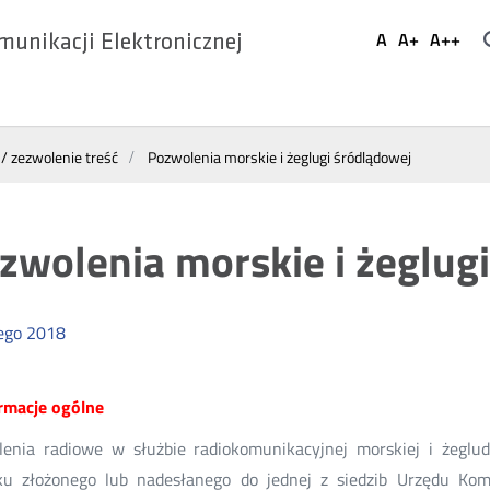
Ustaw
A
A+
A++
munikacji Elektronicznej
Domyślna
Większa
Najwi
Social
czcionka
czcionka
czcio
Media
 / zezwolenie treść
Pozwolenia morskie i żeglugi śródlądowej
zwolenia morskie i żeglug
ego
2018
ormacje ogólne
lenia radiowe w służbie radiokomunikacyjnej morskiej i żeglu
u złożonego lub nadesłanego do jednej z siedzib Urzędu Komun