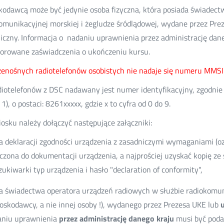
odawcą może być jedynie osoba fizyczna, która posiada świadect
omunikacyjnej morskiej i żegludze śródlądowej, wydane przez Pre
iczny. Informacja o nadaniu uprawnienia przez administrację dan
orowane zaświadczenia o ukończeniu kursu.
zenośnych radiotelefonów osobistych nie nadaje się numeru MMSI
diotelefonów z DSC nadawany jest numer identyfikacyjny, zgodni
1), o postaci: 8261xxxxx, gdzie x to cyfra od 0 do 9.
osku należy dołączyć następujące załączniki:
a deklaracji zgodności urządzenia z zasadniczymi wymaganiami (o
czona do dokumentacji urządzenia, a najprościej uzyskać kopię ze 
ukiwarki typ urządzenia i hasło "declaration of conformity",
a świadectwa operatora urządzeń radiowych w służbie radiokomuni
oskodawcy, a nie innej osoby !), wydanego przez Prezesa UKE lub
aniu uprawnienia
przez administrację danego kraju
musi być poda