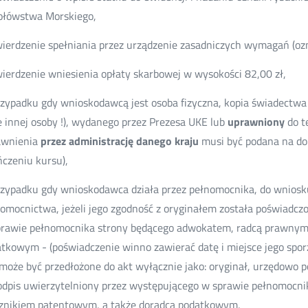
ołówstwa Morskiego,
ierdzenie spełniania przez urządzenie zasadniczych wymagań (oz
ierdzenie wniesienia opłaty skarbowej w wysokości 82,00 zł,
zypadku gdy wnioskodawcą jest osoba fizyczna, kopia świadectwa
e innej osoby !), wydanego przez Prezesa UKE lub
uprawniony
do t
awnienia
przez administrację danego kraju
musi być podana na do
czeniu kursu),
zypadku gdy wnioskodawca działa przez pełnomocnika, do wniosku
omocnictwa, jeżeli jego zgodność z oryginałem została poświadcz
rawie pełnomocnika strony będącego adwokatem, radcą prawnym
tkowym - (poświadczenie winno zawierać datę i miejsce jego sporz
może być przedłożone do akt wyłącznie jako: oryginał, urzędowo p
odpis uwierzytelniony przez występującego w sprawie pełnomocn
znikiem patentowym, a także doradcą podatkowym,