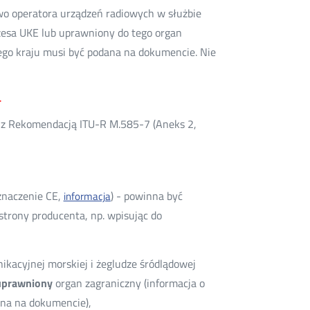
wo operatora urządzeń radiowych w służbie
zesa UKE lub uprawniony do tego organ
ego kraju musi być podana na dokumencie. Nie
.
e z Rekomendacją ITU-R M.585-7 (Aneks 2,
znaczenie CE,
) - powinna być
informacja
strony producenta, np. wpisując do
kacyjnej morskiej i żegludze śródlądowej
uprawniony
organ zagraniczny (informacja o
na na dokumencie),