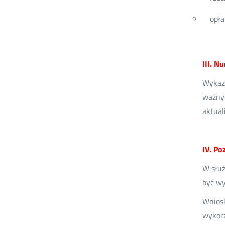
opła
III. N
Wykaz 
ważnyc
aktual
IV. Po
W służ
być wy
Wniosk
wykorz