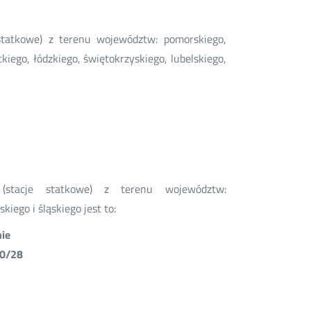
e statkowe) z terenu województw: pomorskiego,
ego, łódzkiego, świętokrzyskiego, lubelskiego,
i
 (stacje statkowe) z terenu województw:
iego i śląskiego jest to:
nie
10/28