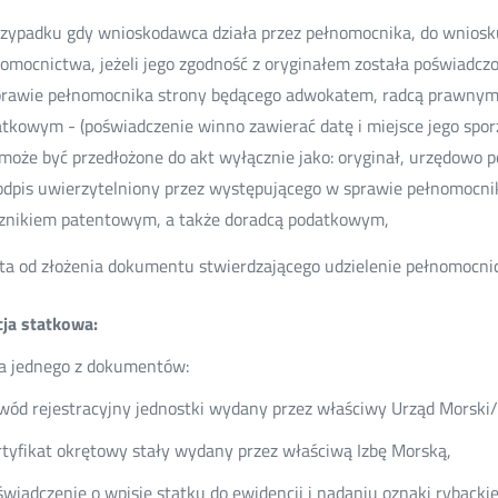
zypadku gdy wnioskodawca działa przez pełnomocnika, do wniosku
omocnictwa, jeżeli jego zgodność z oryginałem została poświadcz
rawie pełnomocnika strony będącego adwokatem, radcą prawnym
tkowym - (poświadczenie winno zawierać datę i miejsce jego sporz
może być przedłożone do akt wyłącznie jako: oryginał, urzędowo p
odpis uwierzytelniony przez występującego w sprawie pełnomocn
znikiem patentowym, a także doradcą podatkowym,
ta od złożenia dokumentu stwierdzającego udzielenie pełnomocni
cja statkowa:
a jednego z dokumentów:
wód rejestracyjny jednostki wydany przez właściwy Urząd Morski
rtyfikat okrętowy stały wydany przez właściwą Izbę Morską,
świadczenie o wpisie statku do ewidencji i nadaniu oznaki rybac