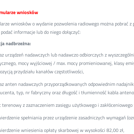
rmularze wniosków
arze wniosków o wydanie pozwolenia radiowego można pobrać z p
 podać informacje lub do niego dołączyć:
cja nadbrzeżna:
z urządzeń nadawczych lub nadawczo odbiorczych z wyszczególn
ycznego, mocy wyjściowej / max. mocy promieniowanej, klasy emisj
ozycją przydziału kanałów częstotliwości,
z anten nadawczych przyporządkowanych odpowiednim nadajniko
ucenta, typ, nr fabryczny oraz długość i tłumienność kabla anten
c terenowy z zaznaczeniem zasięgu użytkowego i zakłóceniowego w 
ierdzenie spełniania przez urządzenie zasadniczych wymagań (oz
ierdzenie wniesienia opłaty skarbowej w wysokości 82,00 zł,