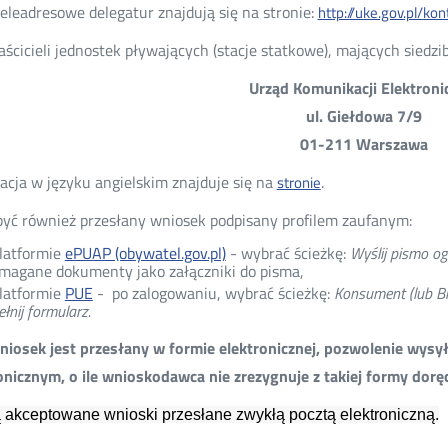
eleadresowe delegatur znajdują się na stronie:
http://uke.gov.pl/ko
aścicieli jednostek pływających (stacje statkowe), mających siedzib
Urząd Komunikacji Elektroni
ul. Giełdowa 7/9
01-211 Warszawa
acja w języku angielskim znajduje się na
.
stronie
yć również przesłany wniosek podpisany profilem zaufanym:
latformie
ePUAP (obywatel.gov.pl)
- wybrać ścieżkę:
Wyślij pismo og
magane dokumenty jako załączniki do pisma,
latformie
PUE
- po zalogowaniu, wybrać ścieżkę:
Konsument (lub Bi
łnij formularz.
wniosek jest przesłany w formie elektronicznej, pozwolenie wysy
onicznym, o ile wnioskodawca nie zrezygnuje z takiej formy dorę
 akceptowane wnioski przesłane zwykłą pocztą elektroniczną.