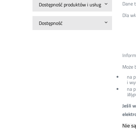
Dane t
Dostępność produktów i usług
Dla wł
Dostępność
Inform
Może b
na p
i wy
na p
Wype
Jeśli 
elektr
Nie są