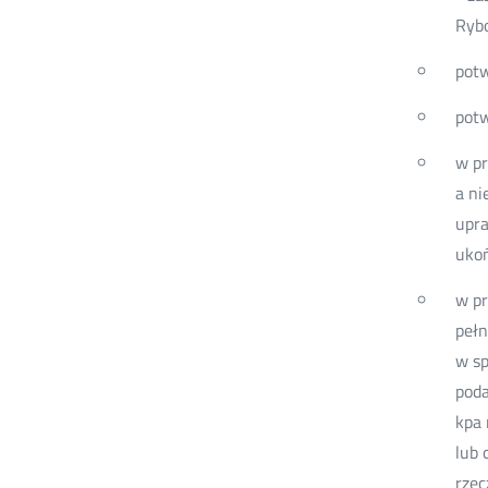
Ryb
potw
potw
w pr
a ni
upr
ukoń
w pr
pełn
w sp
poda
kpa 
lub 
rzec