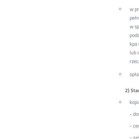
w pr
pełn
w sp
poda
kpa 
lub 
rzec
opła
2) Sta
kopi
- do
- ce
- za