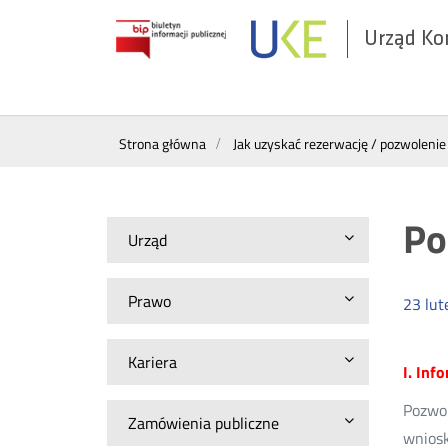
Urząd Ko
Otwórz
w
nowym
Menu
oknie
Strona główna
Jak uzyskać rezerwację / pozwolenie
górne
Po
Urząd
Prawo
23
lut
Kariera
I. Inf
Pozwo
Zamówienia publiczne
wniosk