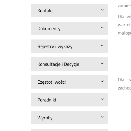
zamies
Kontakt
Dla wł
warmiń
Dokumenty
małopo
Rejestry i wykazy
Konsultacje i Decyzje
Dla w
Częstotliwości
zachod
Poradniki
Wyroby