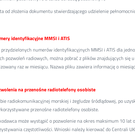
ta od złożenia dokumentu stwierdzającego udzielenie pełnomocni
umery identyfikacyjne MMSI i ATIS
przydzielonych numerów identyfikacyjnych MMSI i ATIS dla jedn
h pozwoleń radiowych, można pobrać z plików znajdujących się u 
izowany raz w miesiącu. Nazwa pliku zawiera informację o miesiąc
zwolenia na przenośne radiotelefony osobiste
bie radiokomunikacyjnej morskiej i żegludze śródlądowej, po uzy
korzystywane przenośne radiotelefony osobiste.
odawca może wystąpić o pozwolenie na okres maksimum 10 lat or
ystywania częstotliwości. Wnioski należy kierować do Centrali U