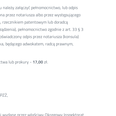
 należy załączyć pełnomocnictwo, lub odpis
ona przez notariusza albo przez występującego
, rzecznikiem patentowym lub doradcą
ądzenia), pełnomocnictwo zgodnie z art. 33 § 3
oświadczony odpis przez notariusza (konsula)
ika, będącego adwokatem, radcą prawnym,
ctwa lub prokury -
17,00
zł.
/PZŻ,
kiej wydane przez właściwy Okręgowy Inspektorat