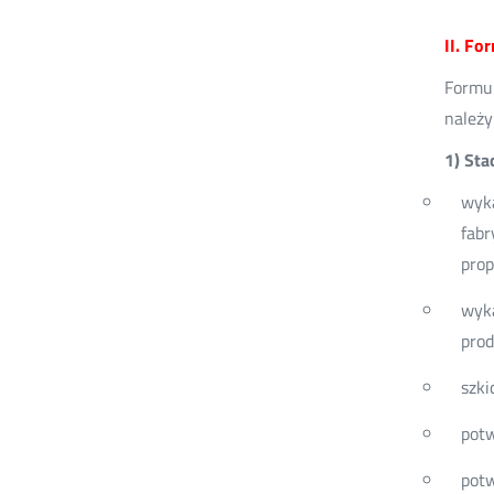
II. Fo
Formul
należy
1) Sta
wyka
fabr
prop
wyka
prod
szki
potw
potw