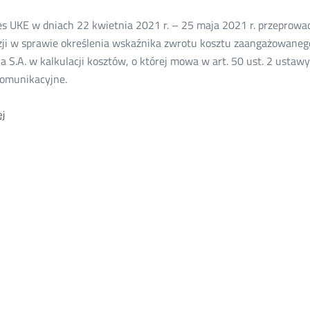
21
es UKE w dniach 22 kwietnia 2021 r. – 25 maja 2021 r. przeprowad
zji w sprawie określenia wskaźnika zwrotu kosztu zaangażowaneg
a S.A. w kalkulacji kosztów, o której mowa w art. 50 ust. 2 ustawy
komunikacyjne.
O:
j
Stanowisko
Komisji
Europejskiej
–
konsolidacja
projektu
decyzji
określającej
wskaźnik
WACC
dla
Orange
Polska
S.A.