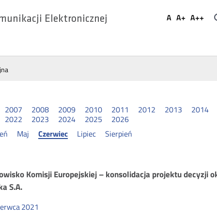
Ustaw
A
A+
A++
munikacji Elektronicznej
Domyślna
Większa
Najwi
Social
czcionka
czcionka
czcio
Media
jna
2007
2008
2009
2010
2011
2012
2013
2014
2022
2023
2024
2025
2026
ień
Maj
Czerwiec
Lipiec
Sierpień
chunkowość
owisko Komisji Europejskiej – konsolidacja projektu decyzji
ka S.A.
gulacyjna
zerwca
2021