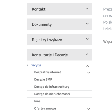
20
Kontakt
Prez
decy
Polsk
Dokumenty
tele
Rejestry i wykazy
Więce
Konsultacje i Decyzje
Decyzje
Rozwiń
Bezpłatny internet
Rozwiń
Decyzje SMP
Dostęp do infrastruktury
Dostęp do nieruchomości
Inne
Oferty ramowe
Rozwiń