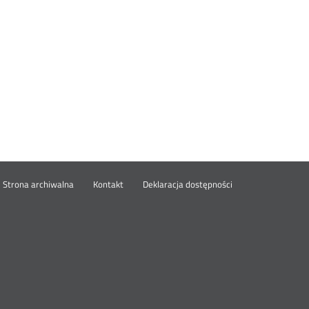
wórz
Strona archiwalna
Kontakt
Deklaracja dostępności
wym
ie