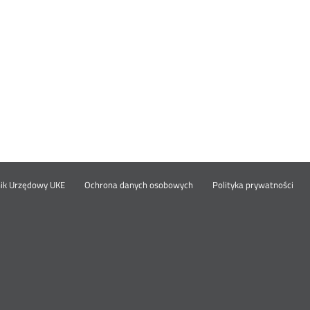
Otwórz
Ot
opka
nik Urzędowy UKE
Ochrona danych osobowych
Polityka prywatności
w
w
nowym
no
oknie
okn
nu