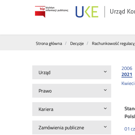
Urząd Ko
Otwórz
w
nowym
Wyszukiwarka
oknie
Strona główna
Decyzje
Rachunkowość regulacy
2006
Urząd
2021
Kwiec
Prawo
Ra
Stan
Kariera
Pols
re
Zamówienia publiczne
01
c