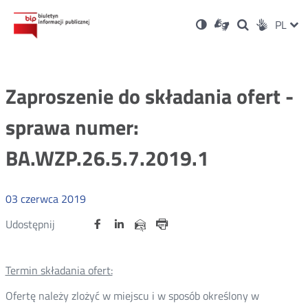
Ustawienia
Otwórz
Otwórz
Wersja
ZMI
PL
Dla
Wyszukiwark
Otwórz
zukaj
Social
w
w
niesłyszących
kontrastowa
w
JĘZ
PRZ
nowym
nowym
nowym
Media
oknie
oknie
oknie
JĘZ
Zaproszenie do składania ofert -
sprawa numer:
BA.WZP.26.5.7.2019.1
03
czerwca
2019
Udostępnij
Udostępnij
Udostępnij
Otwórz
Otwórz
Otwórz
Udostępnij
Udostępnij
na
na
na
w
w
w
przez
portalu
portalu
portalu
Drukuj
nowym
nowym
nowym
e-
oknie
oknie
oknie
Twitter
Facebook
Linkedin
mail
Termin składania ofert:
Ofertę należy zlożyć w miejscu i w sposób określony w