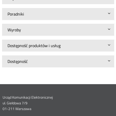
Poradniki
Wyroby
Dostępność produktów i usług
Dostępność
Dane
Urząd Komunikacji Elektronicznej
ul. Giełdowa 7/9
kontaktowe
01-211 Warszawa