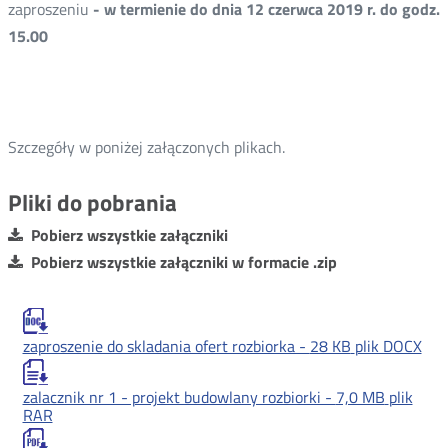
zaproszeniu
- w termienie do dnia 12 czerwca 2019 r. do godz.
15.00
Szczegóły w poniżej załączonych plikach.
Pliki do pobrania
Pobierz wszystkie załączniki
Pobierz wszystkie załączniki w formacie .zip
zaproszenie do skladania ofert rozbiorka -
28 KB
plik DOCX
zalacznik nr 1 - projekt budowlany rozbiorki -
7,0 MB
plik
RAR