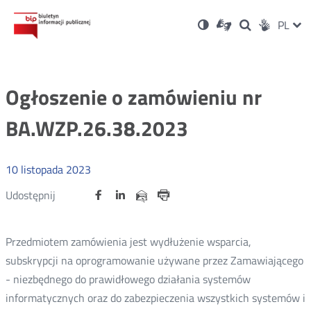
Ustawienia
Otwórz
Otwórz
Wersja
ZMI
PL
Dla
Wyszukiwark
Otwórz
zukaj
Social
w
w
niesłyszących
kontrastowa
w
JĘZ
PRZ
nowym
nowym
nowym
Media
oknie
oknie
oknie
JĘZ
Ogłoszenie o zamówieniu nr
BA.WZP.26.38.2023
10
listopada
2023
Udostępnij
Udostępnij
Udostępnij
Otwórz
Otwórz
Otwórz
Udostępnij
Udostępnij
na
na
na
w
w
w
przez
portalu
portalu
portalu
Drukuj
nowym
nowym
nowym
e-
oknie
oknie
oknie
Twitter
Facebook
Linkedin
mail
Przedmiotem zamówienia jest wydłużenie wsparcia,
subskrypcji na oprogramowanie używane przez Zamawiającego
- niezbędnego do prawidłowego działania systemów
informatycznych oraz do zabezpieczenia wszystkich systemów i