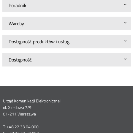
Poradniki
Wyroby
Dostępność produktów i usług
Dostępność
Dane
Urząd Komunikacji Elektronicznej
ul. Giełdowa 7/9
kontaktowe
01-211 Warszawa
T: +48 22 33 04 000