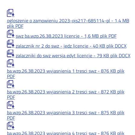
ogloszenie o zamowieniu 2023-ojs217-685114-pl -
1,4 MB
plik PDF
swz ba.wzp.26.38.2023 licencje -
1,6 MB
plik PDF
zalacznik nr 2 do swz - jedz licencje -
40 KB
plik DOCX
zalaczniki do swz wersja edyt licencje -
79 KB
plik DOCX
ba.wzp.26.38.2023 wyjasnienia 1 tresci swz -
876 KB
plik
PDF
ba.wzp.26.38.2023 wyjasnienia 2 tresci swz -
872 KB
plik
PDF
ba.wzp.26.38.2023 wyjasnienia 3 tresci swz -
875 KB
plik
PDF
ba.wzp.26.38.2023 wyjasnienia 4 tresci swz -
876 KB
plik