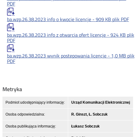
PDF
ba.wzp.26.38.2023 info o kwocie licencje -
909 KB
plik PDF
ba.wzp.26.38.2023 info z otwarcia ofert licencje -
924 KB
plik
PDF
ba.wzp.26.38.2023 wynik postepowania licencje -
1,0 MB
plik
PDF
Metryka
Podmiot udostępniający informację:
Urząd Komunikacji Elektronicznej
Osoba odpowiedzialna:
R. Ginszt, Ł. Sobczuk
Osoba publikująca informację:
Łukasz Sobczuk