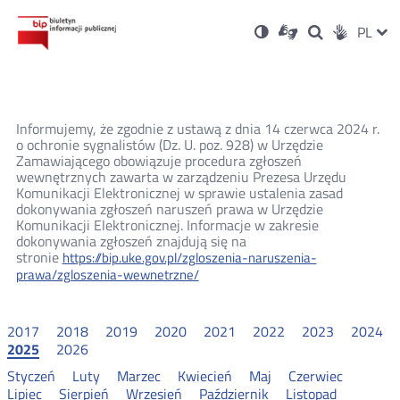
Ustawienia
Otwórz
Otwórz
Wersja
ZMI
PL
Dla
Wyszukiwark
Otwórz
zukaj
Social
w
w
niesłyszących
kontrastowa
w
JĘZ
PRZ
nowym
nowym
nowym
Media
oknie
oknie
oknie
JĘZ
Informujemy, że zgodnie z ustawą z dnia 14 czerwca 2024 r.
o ochronie sygnalistów (Dz. U. poz. 928) w Urzędzie
Zamawiającego obowiązuje procedura zgłoszeń
wewnętrznych zawarta w zarządzeniu Prezesa Urzędu
Komunikacji Elektronicznej w sprawie ustalenia zasad
dokonywania zgłoszeń naruszeń prawa w Urzędzie
Komunikacji Elektronicznej. Informacje w zakresie
dokonywania zgłoszeń znajdują się na
stronie
https://bip.uke.gov.pl/zgloszenia-naruszenia-
prawa/zgloszenia-wewnetrzne/
2017
2018
2019
2020
2021
2022
2023
2024
2025
2026
Styczeń
Luty
Marzec
Kwiecień
Maj
Czerwiec
Lipiec
Sierpień
Wrzesień
Październik
Listopad