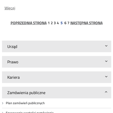
O:
Więcej
Ogłoszenie
o
zamówieniu
strona
strona
strona
strona
strona
strona
POPRZEDNIA STRONA
1
2
3
4
5
6
7
NASTĘPNA STRONA
nr
BA.WZP.26.21.2025
Urząd
Prawo
Kariera
Zamówienia publiczne
Plan zamówień publicznych
Szacowanie wartości zamówienia