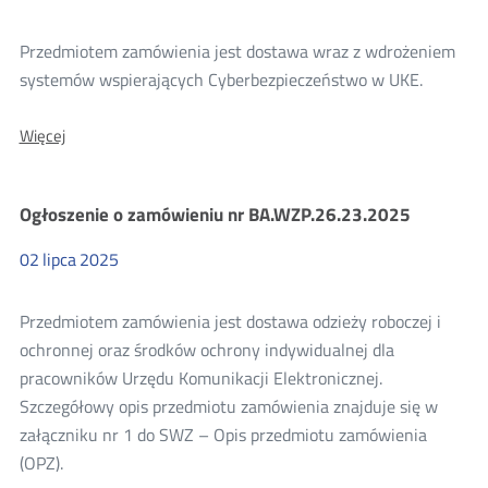
Przedmiotem zamówienia jest dostawa wraz z wdrożeniem
systemów wspierających Cyberbezpieczeństwo w UKE.
O:
Więcej
Ogłoszenie
o
zamówieniu
Ogłoszenie o zamówieniu nr BA.WZP.26.23.2025
nr
BA.WZP.26.18.2025
02
lipca
2025
Przedmiotem zamówienia jest dostawa odzieży roboczej i
ochronnej oraz środków ochrony indywidualnej dla
pracowników Urzędu Komunikacji Elektronicznej.
Szczegółowy opis przedmiotu zamówienia znajduje się w
załączniku nr 1 do SWZ – Opis przedmiotu zamówienia
(OPZ).