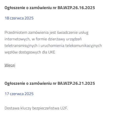
zamówieniu
Ogłoszenie o zamówieniu nr BA.WZP.26.16.2025
nr
BA.WZP.26.25.2025
18
czerwca
2025
Przedmiotem zamówienia jest świadczenie usług
internetowych, w formie dzierżawy urządzeń
teletransmisyjnych i uruchomienia telekomunikacyjnych
węzłów dostępowych dla UKE
O:
Więcej
Ogłoszenie
o
zamówieniu
Ogłoszenie o zamówieniu nr BA.WZP.26.21.2025
nr
BA.WZP.26.16.2025
17
czerwca
2025
Dostawa kluczy bezpieczeństwa U2F.