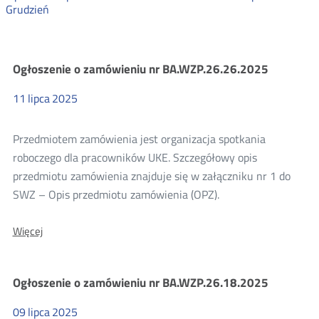
Grudzień
Zamówienia
Ogłoszenie o zamówieniu nr BA.WZP.26.26.2025
11
lipca
2025
publiczne
2025
Przedmiotem zamówienia jest organizacja spotkania
roboczego dla pracowników UKE. Szczegółowy opis
przedmiotu zamówienia znajduje się w załączniku nr 1 do
SWZ – Opis przedmiotu zamówienia (OPZ).
O:
Więcej
Ogłoszenie
o
zamówieniu
Ogłoszenie o zamówieniu nr BA.WZP.26.18.2025
nr
BA.WZP.26.26.2025
09
lipca
2025