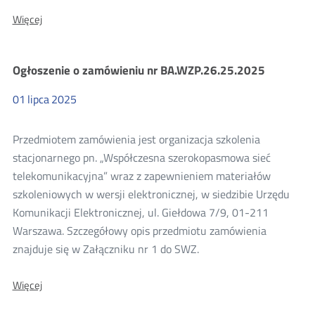
O:
Więcej
Ogłoszenie
o
zamówieniu
Ogłoszenie o zamówieniu nr BA.WZP.26.25.2025
nr
BA.WZP.26.23.2025
01
lipca
2025
Przedmiotem zamówienia jest organizacja szkolenia
stacjonarnego pn. „Współczesna szerokopasmowa sieć
telekomunikacyjna” wraz z zapewnieniem materiałów
szkoleniowych w wersji elektronicznej, w siedzibie Urzędu
Komunikacji Elektronicznej, ul. Giełdowa 7/9, 01-211
Warszawa. Szczegółowy opis przedmiotu zamówienia
znajduje się w Załączniku nr 1 do SWZ.
O:
Więcej
Ogłoszenie
o