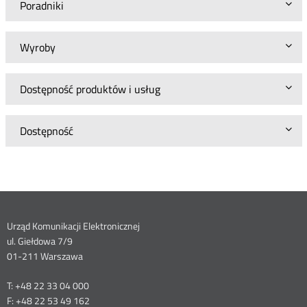
Poradniki
Wyroby
Dostępność produktów i usług
Dostępność
Dane
Urząd Komunikacji Elektronicznej
ul. Giełdowa 7/9
kontaktowe
01-211 Warszawa
T: +48 22 33 04 000
F: +48 22 53 49 162