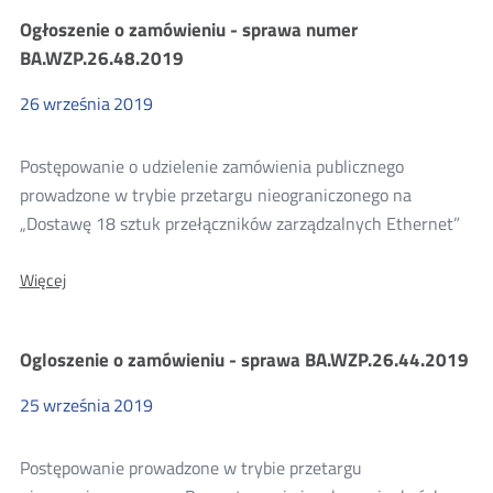
konkursie
Ogłoszenie o zamówieniu - sprawa numer
–
numer
BA.WZP.26.48.2019
sprawy:
BA.WZP.26.47.2019
26
września
2019
Postępowanie o udzielenie zamówienia publicznego
prowadzone w trybie przetargu nieograniczonego na
„Dostawę 18 sztuk przełączników zarządzalnych Ethernet”
O:
Więcej
Ogłoszenie
o
zamówieniu
Ogloszenie o zamówieniu - sprawa BA.WZP.26.44.2019
-
sprawa
numer
25
września
2019
BA.WZP.26.48.2019
Postępowanie prowadzone w trybie przetargu