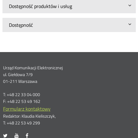
Dostępność produktów i usług
Dostępność
Dane
Urząd Komunikacji Elektronicznej
ul. Giełdowa 7/9
kontaktowe
01-211 Warszawa
T: +48 22 33 04 000
F: +48 22 53 49 162
Formularz kontaktowy
Redaktor: Klaudia Kieliszczyk,
T: +48 22 53 49 299
UKE
UKE
UKE
Otwórz
Otwórz
Otwórz