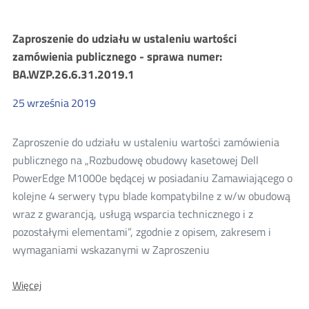
Zaproszenie
do
składania
Zaproszenie do udziału w ustaleniu wartości
ofert
-
zamówienia publicznego - sprawa numer:
sprawa
BA.WZP.26.6.31.2019.1
numer:
BA.WZP.26.5.20.2019.1
25
września
2019
Zaproszenie do udziału w ustaleniu wartości zamówienia
publicznego na „Rozbudowę obudowy kasetowej Dell
PowerEdge M1000e będącej w posiadaniu Zamawiającego o
kolejne 4 serwery typu blade kompatybilne z w/w obudową
wraz z gwarancją, usługą wsparcia technicznego i z
pozostałymi elementami”, zgodnie z opisem, zakresem i
wymaganiami wskazanymi w Zaproszeniu
O:
Więcej
Zaproszenie