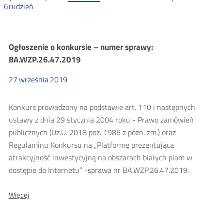
Grudzień
Zamówienia
Ogłoszenie o konkursie – numer sprawy:
BA.WZP.26.47.2019
publiczne
27
września
2019
2019
Konkurs prowadzony na podstawie art. 110 i następnych
ustawy z dnia 29 stycznia 2004 roku - Prawo zamówień
publicznych (Dz.U. 2018 poz. 1986 z późn. zm.) oraz
Regulaminu Konkursu na „Platformę prezentująca
atrakcyjność inwestycyjną na obszarach białych plam w
dostępie do Internetu” -sprawa nr BA.WZP.26.47.2019.
O:
Więcej
Ogłoszenie
o