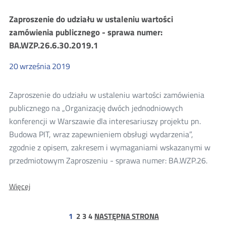
do
udziału
Zaproszenie do udziału w ustaleniu wartości
w
ustaleniu
zamówienia publicznego - sprawa numer:
wartości
BA.WZP.26.6.30.2019.1
zamówienia
publicznego
-
20
września
2019
sprawa
numer:
BA.WZP.26.6.31.2019.1
Zaproszenie do udziału w ustaleniu wartości zamówienia
publicznego na „Organizację dwóch jednodniowych
konferencji w Warszawie dla interesariuszy projektu pn.
Budowa PIT, wraz zapewnieniem obsługi wydarzenia”,
zgodnie z opisem, zakresem i wymaganiami wskazanymi w
przedmiotowym Zaproszeniu - sprawa numer: BA.WZP.26.
O:
Więcej
Zaproszenie
do
udziału
strona
strona
strona
1
2
3
4
NASTĘPNA STRONA
w