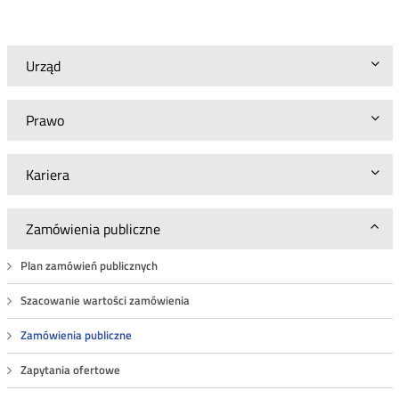
ustaleniu
wartości
zamówienia
publicznego
Urząd
-
sprawa
numer:
Prawo
BA.WZP.26.6.30.2019.1
Kariera
Zamówienia publiczne
Plan zamówień publicznych
Szacowanie wartości zamówienia
Zamówienia publiczne
Zapytania ofertowe