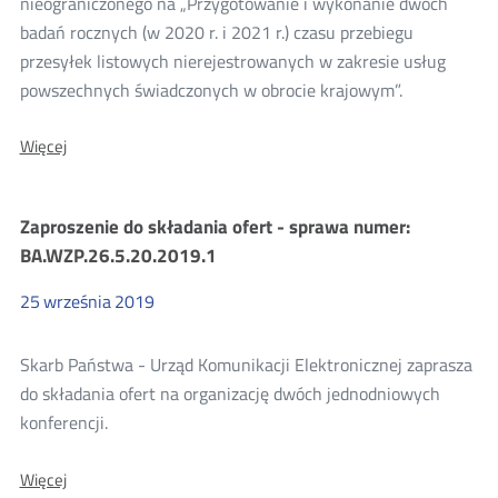
nieograniczonego na „Przygotowanie i wykonanie dwóch
badań rocznych (w 2020 r. i 2021 r.) czasu przebiegu
przesyłek listowych nierejestrowanych w zakresie usług
powszechnych świadczonych w obrocie krajowym”.
O:
Więcej
Ogloszenie
o
zamówieniu
Zaproszenie do składania ofert - sprawa numer:
-
sprawa
BA.WZP.26.5.20.2019.1
BA.WZP.26.44.2019
25
września
2019
Skarb Państwa - Urząd Komunikacji Elektronicznej zaprasza
do składania ofert na organizację dwóch jednodniowych
konferencji.
O:
Więcej