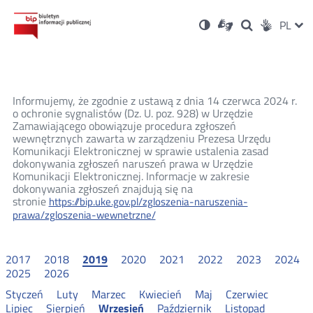
Ustawienia
Otwórz
Otwórz
Wersja
ZMI
PL
Dla
Wyszukiwark
Otwórz
zukaj
Social
w
w
niesłyszących
kontrastowa
w
JĘZ
PRZ
nowym
nowym
nowym
Media
oknie
oknie
oknie
JĘZ
Informujemy, że zgodnie z ustawą z dnia 14 czerwca 2024 r.
o ochronie sygnalistów (Dz. U. poz. 928) w Urzędzie
Zamawiającego obowiązuje procedura zgłoszeń
wewnętrznych zawarta w zarządzeniu Prezesa Urzędu
Komunikacji Elektronicznej w sprawie ustalenia zasad
dokonywania zgłoszeń naruszeń prawa w Urzędzie
Komunikacji Elektronicznej. Informacje w zakresie
dokonywania zgłoszeń znajdują się na
stronie
https://bip.uke.gov.pl/zgloszenia-naruszenia-
prawa/zgloszenia-wewnetrzne/
2017
2018
2019
2020
2021
2022
2023
2024
2025
2026
Styczeń
Luty
Marzec
Kwiecień
Maj
Czerwiec
Lipiec
Sierpień
Wrzesień
Październik
Listopad