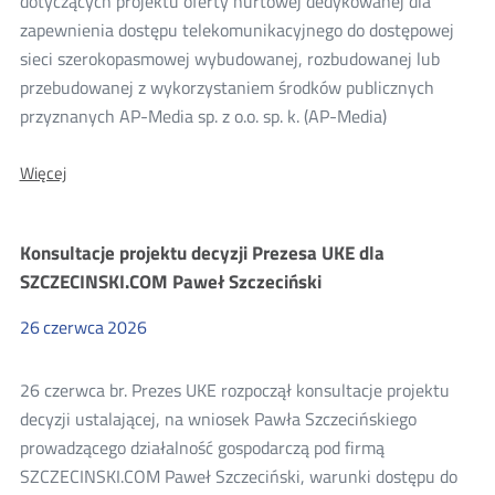
dotyczących projektu oferty hurtowej dedykowanej dla
siedzibą
zapewnienia dostępu telekomunikacyjnego do dostępowej
w
Poznaniu
sieci szerokopasmowej wybudowanej, rozbudowanej lub
przebudowanej z wykorzystaniem środków publicznych
przyznanych AP-Media sp. z o.o. sp. k. (AP-Media)
O:
Więcej
Wyniki
ponownych
konsultacji
Konsultacje projektu decyzji Prezesa UKE dla
projektu
oferty
SZCZECINSKI.COM Paweł Szczeciński
hurtowej
AP-
26
czerwca
2026
Media
sp.
z
26 czerwca br. Prezes UKE rozpoczął konsultacje projektu
o.o.
sp.
decyzji ustalającej, na wniosek Pawła Szczecińskiego
k.
prowadzącego działalność gospodarczą pod firmą
dla
Sieci
SZCZECINSKI.COM Paweł Szczeciński, warunki dostępu do
FERC