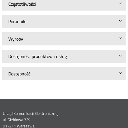
Częstotliwości
Poradniki
Wyroby
Dostępność produktów i usług
Dostępność
Dane
Urząd Komunikacji Elektronicznej
ul. Giełdowa 7/9
01-211 Warszawa