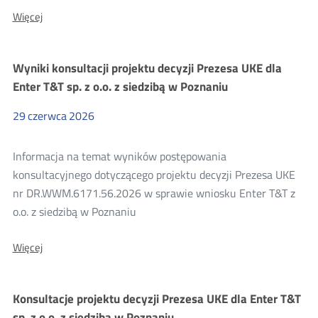
O:
Więcej
Postanowienie
w
sprawie
Wyniki konsultacji projektu decyzji Prezesa UKE dla
uzgodnienia
projektu
Enter T&T sp. z o.o. z siedzibą w Poznaniu
decyzji
Starosty
29
czerwca
2026
Zgierskiego
znak:
GN.6821.35.2025.JK
Informacja na temat wyników postępowania
konsultacyjnego dotyczącego projektu decyzji Prezesa UKE
nr DR.WWM.6171.56.2026 w sprawie wniosku Enter T&T z
o.o. z siedzibą w Poznaniu
O:
Więcej
Wyniki
konsultacji
projektu
Konsultacje projektu decyzji Prezesa UKE dla Enter T&T
decyzji
Prezesa
sp. z o.o. z siedzibą w Poznaniu