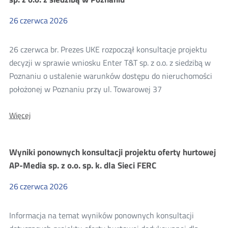
UKE
dla
26
czerwca
2026
Enter
T&T
sp.
26 czerwca br. Prezes UKE rozpoczął konsultacje projektu
z
o.o.
decyzji w sprawie wniosku Enter T&T sp. z o.o. z siedzibą w
z
Poznaniu o ustalenie warunków dostępu do nieruchomości
siedzibą
w
położonej w Poznaniu przy ul. Towarowej 37
Poznaniu
O:
Więcej
Konsultacje
projektu
decyzji
Wyniki ponownych konsultacji projektu oferty hurtowej
Prezesa
UKE
AP-Media sp. z o.o. sp. k. dla Sieci FERC
dla
Enter
26
czerwca
2026
T&T
sp.
z
Informacja na temat wyników ponownych konsultacji
o.o.
z