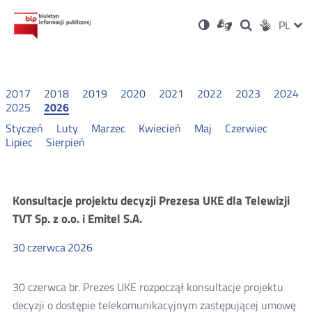
Ustawienia
Otwórz
Otwórz
Wersja
ZMI
PL
Dla
Wyszukiwark
Otwórz
zukaj
Social
w
w
niesłyszących
kontrastowa
w
JĘZ
PRZ
nowym
nowym
nowym
Media
oknie
oknie
oknie
JĘZ
2017
2018
2019
2020
2021
2022
2023
2024
2025
2026
Styczeń
Luty
Marzec
Kwiecień
Maj
Czerwiec
Lipiec
Sierpień
Konsultacje
Konsultacje projektu decyzji Prezesa UKE dla Telewizji
TVT Sp. z o.o. i Emitel S.A.
i
30
czerwca
2026
wyniki
30 czerwca br. Prezes UKE rozpoczął konsultacje projektu
konsultacji
decyzji o dostępie telekomunikacyjnym zastępującej umowę