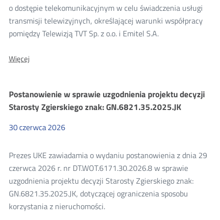
o dostępie telekomunikacyjnym w celu świadczenia usługi
2026
transmisji telewizyjnych, określającej warunki współpracy
pomiędzy Telewizją TVT Sp. z o.o. i Emitel S.A.
O:
Więcej
Konsultacje
projektu
decyzji
Postanowienie w sprawie uzgodnienia projektu decyzji
Prezesa
UKE
Starosty Zgierskiego znak: GN.6821.35.2025.JK
dla
Telewizji
30
czerwca
2026
TVT
Sp.
z
Prezes UKE zawiadamia o wydaniu postanowienia z dnia 29
o.o.
i
czerwca 2026 r. nr DT.WOT.6171.30.2026.8 w sprawie
Emitel
uzgodnienia projektu decyzji Starosty Zgierskiego znak:
S.A.
GN.6821.35.2025.JK, dotyczącej ograniczenia sposobu
korzystania z nieruchomości.