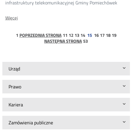
infrastruktury telekomunikacyjnej Gminy Pomiechówek
O:
Więcej
Konsultacje
projektu
decyzji
strona
strona
strona
strona
strona
strona
strona
strona
strona
1
POPRZEDNIA STRONA
11
12
13
14
15
16
17
18
19
Prezesa
1
strona
NASTĘPNA STRONA
53
UKE
53
dla
SZCZECINSKI.COM
Paweł
Szczeciński
Urząd
Prawo
Kariera
Zamówienia publiczne