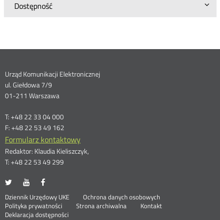
Dostępność
Dane
Urząd Komunikacji Elektronicznej
ul. Giełdowa 7/9
kontaktowe
01-211 Warszawa
T: +48 22 33 04 000
F: +48 22 53 49 162
Formularz kontaktowy
Redaktor: Klaudia Kieliszczyk,
T: +48 22 53 49 299
UKE
UKE
UKE
Otwórz
Otwórz
Otwórz
na
na
na
w
w
w
Otwórz
Stopka
Dziennik Urzędowy UKE
Ochrona danych osobowych
portalu
portalu
portalu
nowym
nowym
nowym
Otwórz
w
Polityka prywatności
Strona archiwalna
Kontakt
Twitter
Youtube
Facebook
oknie
oknie
oknie
w
nowym
Deklaracja dostępności