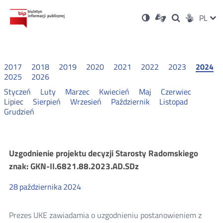
Ustawienia
Otwórz
Otwórz
Wersja
ZMI
PL
Dla
Wyszukiwark
Otwórz
zukaj
Social
w
w
niesłyszących
kontrastowa
w
JĘZ
PRZ
nowym
nowym
nowym
Media
oknie
oknie
oknie
JĘZ
2017
2018
2019
2020
2021
2022
2023
2024
2025
2026
Styczeń
Luty
Marzec
Kwiecień
Maj
Czerwiec
Lipiec
Sierpień
Wrzesień
Październik
Listopad
Grudzień
Konsultacje
Uzgodnienie projektu decyzji Starosty Radomskiego
znak: GKN-II.6821.88.2023.AD.SDz
i
28
października
2024
wyniki
Prezes UKE zawiadamia o uzgodnieniu postanowieniem z