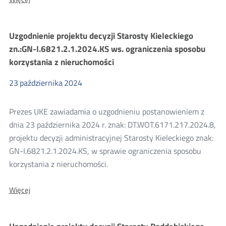
Uzgodnienie
projektu
decyzji
Uzgodnienie projektu decyzji Starosty Kieleckiego
Starosty
Kieleckiego
zn.:GN-I.6821.2.1.2024.KS ws. ograniczenia sposobu
zn:
korzystania z nieruchomości
GN-
I.6821.2.4.2024.KS
ws.
23
października
2024
ograniczenia
sposobu
korzystania
Prezes UKE zawiadamia o uzgodnieniu postanowieniem z
z
dnia 23 października 2024 r. znak: DT.WOT.6171.217.2024.8,
nieruchomości
projektu decyzji administracyjnej Starosty Kieleckiego znak:
GN-I.6821.2.1.2024.KS, w sprawie ograniczenia sposobu
korzystania z nieruchomości.
O:
Więcej
Uzgodnienie
projektu
decyzji