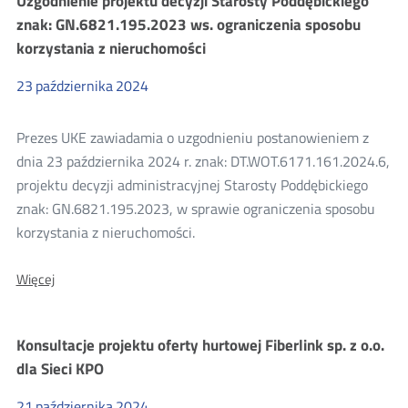
Uzgodnienie projektu decyzji Starosty Poddębickiego
Starosty
Kieleckiego
znak: GN.6821.195.2023 ws. ograniczenia sposobu
zn.:GN-
korzystania z nieruchomości
I.6821.2.1.2024.KS
ws.
ograniczenia
23
października
2024
sposobu
korzystania
z
Prezes UKE zawiadamia o uzgodnieniu postanowieniem z
nieruchomości
dnia 23 października 2024 r. znak: DT.WOT.6171.161.2024.6,
projektu decyzji administracyjnej Starosty Poddębickiego
znak: GN.6821.195.2023, w sprawie ograniczenia sposobu
korzystania z nieruchomości.
O:
Więcej
Uzgodnienie
projektu
decyzji
Konsultacje projektu oferty hurtowej Fiberlink sp. z o.o.
Starosty
Poddębickiego
dla Sieci KPO
znak:
GN.6821.195.2023
21
października
2024