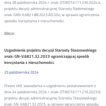
konsultacji
dnia 28 października 2024 r. znak: DT.WOT.6171.230.2024.4,
projektu decyzji administracyjnej Starosty Radomskiego
2024
znak: GKN-II.6821.88.2023.AD.SDz, w sprawie ograniczenia
sposobu korzystania z nieruchomości.
O:
Więcej
Uzgodnienie
projektu
decyzji
Uzgodnienie projektu decyzji Starosty Staszowskiego
Starosty
Radomskiego
znak: GN-V.6821.32.2023 ograniczającej sposób
znak:
korzystania z nieruchomości.
GKN-
II.6821.88.2023.AD.SDz
25
października
2024
Prezes UKE zawiadamia o uzgodnieniu postanowieniem z
dnia 24 października 2024 r. znak: DT.WOT.6171.216.2023.9,
projektu decyzji administracyjnej Starosty Staszowskiego
znak: GN-V.6821.32.2023, w sprawie ograniczenia sposobu