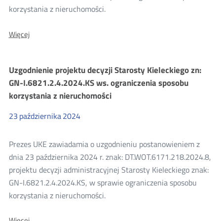
korzystania z nieruchomości.
O:
Więcej
Uzgodnienie
projektu
decyzji
Uzgodnienie projektu decyzji Starosty Kieleckiego zn:
Starosty
Staszowskiego
GN-I.6821.2.4.2024.KS ws. ograniczenia sposobu
znak:
korzystania z nieruchomości
GN-
V.6821.32.2023
ograniczającej
23
października
2024
sposób
korzystania
z
Prezes UKE zawiadamia o uzgodnieniu postanowieniem z
nieruchomości.
dnia 23 października 2024 r. znak: DT.WOT.6171.218.2024.8,
projektu decyzji administracyjnej Starosty Kieleckiego znak:
GN-I.6821.2.4.2024.KS, w sprawie ograniczenia sposobu
korzystania z nieruchomości.
O:
Więcej