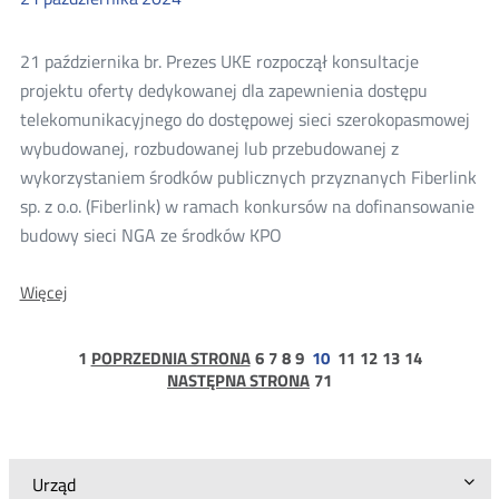
ws.
ograniczenia
sposobu
21 października br. Prezes UKE rozpoczął konsultacje
korzystania
z
projektu oferty dedykowanej dla zapewnienia dostępu
nieruchomości
telekomunikacyjnego do dostępowej sieci szerokopasmowej
wybudowanej, rozbudowanej lub przebudowanej z
wykorzystaniem środków publicznych przyznanych Fiberlink
sp. z o.o. (Fiberlink) w ramach konkursów na dofinansowanie
budowy sieci NGA ze środków KPO
O:
Więcej
Konsultacje
projektu
oferty
strona
strona
strona
strona
strona
strona
strona
strona
strona
1
POPRZEDNIA STRONA
6
7
8
9
10
11
12
13
14
hurtowej
1
strona
NASTĘPNA STRONA
71
Fiberlink
71
sp.
z
o.o.
dla
Urząd
Sieci