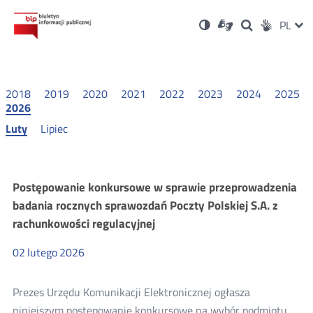
Ustawienia
Otwórz
Otwórz
Wersja
ZMI
PL
Dla
Wyszukiwark
Otwórz
zukaj
Social
w
w
niesłyszących
kontrastowa
w
JĘZ
PRZ
nowym
nowym
nowym
Media
oknie
oknie
oknie
JĘZ
2018
2019
2020
2021
2022
2023
2024
2025
2026
Luty
Lipiec
Konkursy
Postępowanie konkursowe w sprawie przeprowadzenia
badania rocznych sprawozdań Poczty Polskiej S.A. z
2026
rachunkowości regulacyjnej
02
lutego
2026
Prezes Urzędu Komunikacji Elektronicznej ogłasza
niniejszym postępowanie konkursowe na wybór podmiotu,