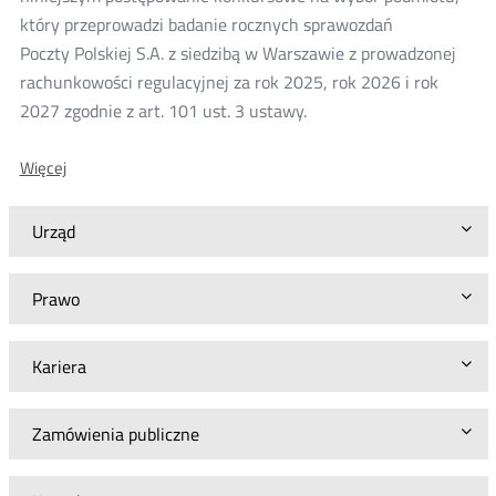
który przeprowadzi badanie rocznych sprawozdań
Poczty Polskiej S.A. z siedzibą w Warszawie z prowadzonej
rachunkowości regulacyjnej za rok 2025, rok 2026 i rok
2027 zgodnie z art. 101 ust. 3 ustawy.
O:
Więcej
Postępowanie
konkursowe
w
Urząd
sprawie
przeprowadzenia
badania
Prawo
rocznych
sprawozdań
Poczty
Kariera
Polskiej
S.A.
z
rachunkowości
Zamówienia publiczne
regulacyjnej