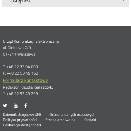
Dostępność
Dane
Urząd Komunikacji Elektronicznej
ul. Giełdowa 7/9
kontaktowe
01-211 Warszawa
T: +48 22 33 04 000
F: +48 22 53 49 162
Formularz kontaktowy
Redaktor: Klaudia Kieliszczyk,
T: +48 22 53 49 299
UKE
UKE
UKE
Otwórz
Otwórz
Otwórz
na
na
na
w
w
w
Otwórz
Stopka
Dziennik Urzędowy UKE
Ochrona danych osobowych
portalu
portalu
portalu
nowym
nowym
nowym
Otwórz
w
Polityka prywatności
Strona archiwalna
Kontakt
Twitter
Youtube
Facebook
oknie
oknie
oknie
w
nowym
Deklaracja dostępności
nowym
oknie