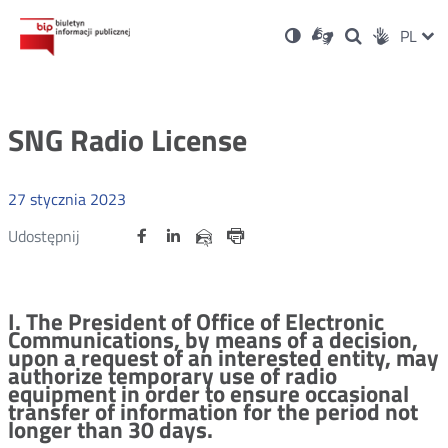
Ustawienia
Otwórz
Otwórz
Wersja
ZMI
PL
Dla
Wyszukiwark
Otwórz
Social
w
w
niesłyszących
kontrastowa
w
JĘZ
PRZ
nowym
nowym
nowym
Media
oknie
oknie
oknie
JĘZ
SNG Radio License
27
stycznia
2023
Udostępnij
Udostępnij
Udostępnij
Otwórz
Otwórz
Otwórz
Udostępnij
Udostępnij
na
na
na
w
w
w
przez
portalu
portalu
portalu
Drukuj
nowym
nowym
nowym
e-
oknie
oknie
oknie
Twitter
Facebook
Linkedin
mail
I. The President of Office of Electronic
Communications, by means of a decision,
upon a request of an interested entity, may
authorize temporary use of radio
equipment in order to ensure occasional
transfer of information for the period not
longer than 30 days.