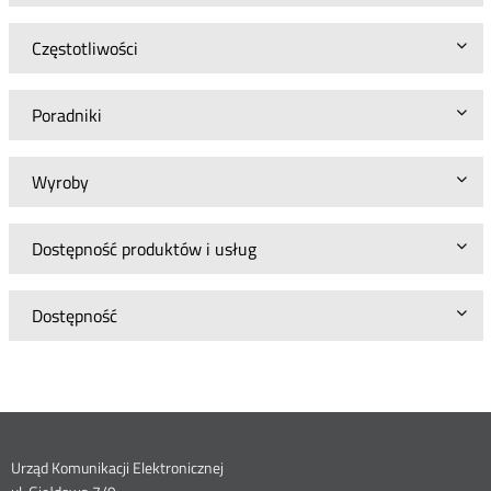
Częstotliwości
Poradniki
Wyroby
Dostępność produktów i usług
Dostępność
Dane
Urząd Komunikacji Elektronicznej