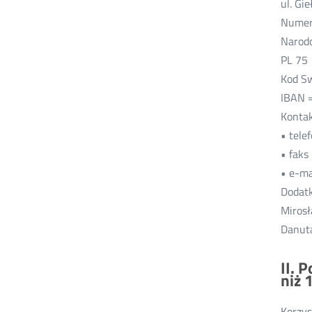
ul. Gi
Numer
Narodo
PL 75
Kod S
IBAN 
Kontak
• tele
• faks
• e-ma
Dodatk
Mirosł
Danuta
II. 
niż 1
Korzys