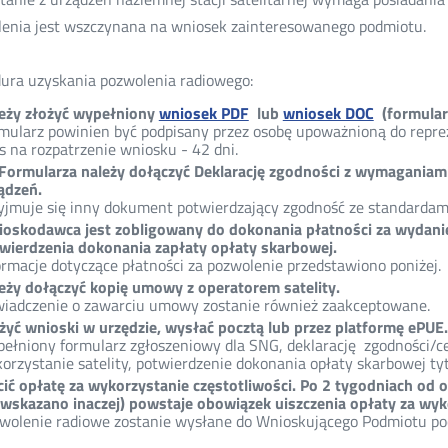
enia jest wszczynana na wniosek zainteresowanego podmiotu.
ura uzyskania pozwolenia radiowego:
eży złożyć wypełniony
wniosek PDF
lub
wniosek DOC
(formularz
mularz powinien być podpisany przez osobę upoważnioną do repr
s na rozpatrzenie wniosku - 42 dni.
Formularza należy dołączyć Deklarację zgodności z wymaganiami
ądzeń.
yjmuje się inny dokument potwierdzający zgodność ze standardam
oskodawca jest zobligowany do dokonania płatności za wydanie
wierdzenia dokonania zapłaty opłaty skarbowej.
ormacje dotyczące płatności za pozwolenie przedstawiono poniżej.
eży dołączyć kopię umowy z operatorem satelity.
iadczenie o zawarciu umowy zostanie również zaakceptowane.
żyć wnioski w urzędzie, wysłać pocztą lub przez platformę ePUE
ełniony formularz zgłoszeniowy dla SNG, deklarację zgodności/cer
orzystanie satelity, potwierdzenie dokonania opłaty skarbowej t
cić opłatę za wykorzystanie częstotliwości. Po 2 tygodniach od o
 wskazano inaczej) powstaje obowiązek uiszczenia opłaty za wyk
wolenie radiowe zostanie wysłane do Wnioskującego Podmiotu poc