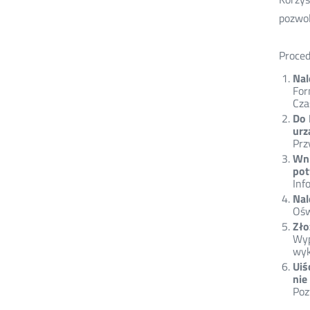
pozwol
Proced
Nal
For
Cza
Do 
urz
Prz
Wni
pot
Inf
Nal
Ośw
Zło
Wyp
wyk
Uiś
nie
Poz