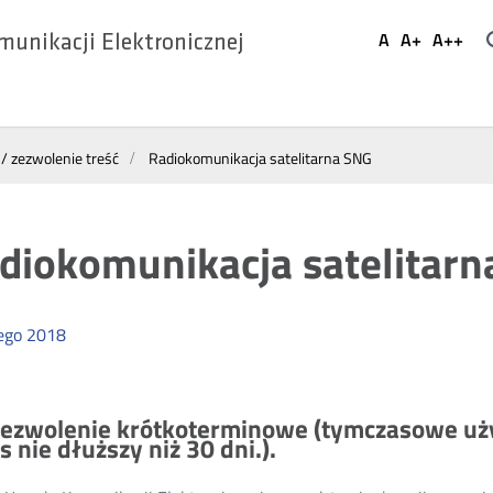
Ustaw
A
A+
A++
munikacji Elektronicznej
Domyślna
Większa
Najwi
Social
czcionka
czcionka
czcio
Media
 / zezwolenie treść
Radiokomunikacja satelitarna SNG
diokomunikacja satelitar
ego
2018
ezwolenie krótkoterminowe (tymczasowe uży
s nie dłuższy niż 30 dni.).