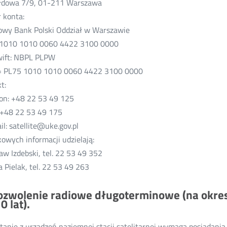
ełdowa 7/9, 01-211 Warszawa
 konta:
wy Bank Polski Oddział w Warszawie
 1010 1010 0060 4422 3100 0000
wift: NBPL PLPW
= PL75 1010 1010 0060 4422 3100 0000
t:
fon: +48 22 53 49 125
 +48 22 53 49 175
il: satellite@uke.gov.pl
owych informacji udzielają:
aw Izdebski, tel. 22 53 49 352
 Pielak, tel. 22 53 49 263
Pozwolenie radiowe długoterminowe (na okres 
0 lat).
tanie z urządzeń naziemnej stacji satelitarnej wymaga posiadani