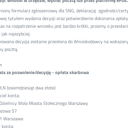
żyć wnioski w urzędzie, wysłać pocztą lub przez platformę ePUE.
iony formularz zgłoszeniowy dla SNG, deklarację zgodności/certy
wej tytułem wydania decyzji oraz potwierdzenie dokonania opłaty
czas na rozpatrzenie wniosku jest bardzo krótki, prosimy o przesła
 jak najszybciej.
owana decyzja zostanie przesłana do Wnioskodawcy na wskazany 
y pocztą.
:
ata za pozwolenie/decyzję - opłata skarbowa
PLN (osiemdziesiąt dwa złote)
ciel konta:
Dzielnicy Wola Miasta Stołecznego Warszawy
ozowa 57
1 Warszawa
 konta: