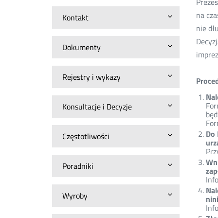
Prezes
na cza
Kontakt
nie dł
Decyzj
Dokumenty
imprez
Rejestry i wykazy
Proced
Nal
For
Konsultacje i Decyzje
będ
For
Do 
Częstotliwości
urz
Prz
Wni
Poradniki
zap
Inf
Nal
Wyroby
nin
Inf