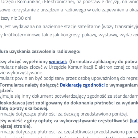
 Urzędu Komunikacji Elektronicznej, na podstawie decyzji, na wn
sowe korzystanie z urządzenia radiowego w celu zapewnienia okaz
uższy niż 30 dni.
a jest wydawana na naziemne stacje satelitarne (wozy transmisyjn
y krótkoterminowe takie jak kongresy, pokazy, wystawy, wydarzen
ura uzyskania zezwolenia radiowego:
eży złożyć wypełniony
wniosek
(formularz aplikacyjny do pobrani
mularz należy złożyć w Urzędzie Komunikacji Elektronicznej co naj
zie wykorzystywane.
mularz powinien być podpisany przez osobę upoważnioną do repr
Formularza należy dołączyć
Deklarację zgodności
z wymaganiami 
ądzeń.
yjmuje się inny dokument potwierdzający zgodność ze standardam
oskodawca jest zobligowany do dokonania płatności za wydanie 
łaty opłaty skarbowej.
ormacje dotyczące płatności za decyzję przedstawiono poniżej.
eży wnieść z góry opłatę za wykorzystywanie częstotliwości (
kal
iejszej stronie).
ormacje dotyczące płatności za częstotliwości przedstawiono poniże