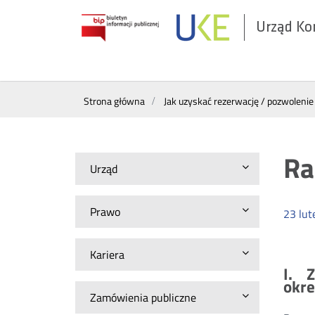
Urząd Ko
Otwórz
w
nowym
Menu
oknie
Strona główna
Jak uzyskać rezerwację / pozwolenie
górne
Ra
Urząd
Prawo
23
lut
Kariera
I. Z
okre
Zamówienia publiczne