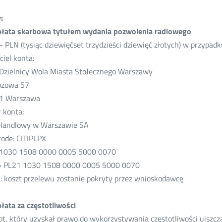
:
łata skarbowa tytułem wydania pozwolenia radiowego
- PLN (tysiąc dziewięćset trzydzieści dziewięć złotych) w przypa
ciel konta:
Dzielnicy Wola Miasta Stołecznego Warszawy
ozowa 57
1 Warszawa
 konta:
Handlowy w Warszawie SA
code: CITIPLPX
 1030 1508 0000 0005 5000 0070
= PL21 1030 1508 0000 0005 5000 0070
 koszt przelewu zostanie pokryty przez wnioskodawcę
ata za częstotliwości
t, który uzyskał prawo do wykorzystywania częstotliwości uiszcza