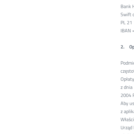
Bank 
Swift 
PL 21
IBAN 
2. Opł
Podmio
często
Opłaty
z dnia
2004 
Aby us
z apli
Właści
Urząd 