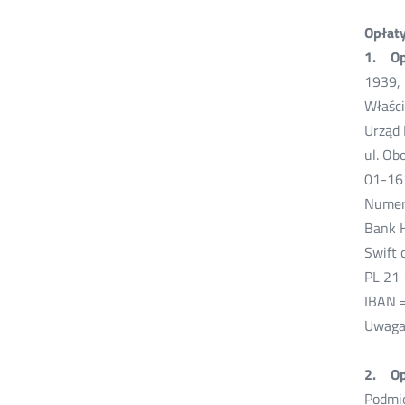
Opłaty
1. Op
1939, 
Właści
Urząd 
ul. Ob
01-16
Numer
Bank 
Swift 
PL 21
IBAN 
Uwaga:
2. Opł
Podmio