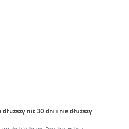
dłuższy niż 30 dni i nie dłuższy
a pozwolenia radiowego. Procedura wydania