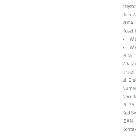
często
dnia 2
2004 
Koszt 
• W st
• W st
PLN;
Właści
Urząd 
ul. Gi
Numer
Narodo
PL 75
Kod S
IBAN 
Kontak