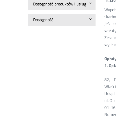
Zło
Dostępność produktów i usług
Wypełn
skarbo
Dostępność
Jeśli 
wpłaty
Zeskan
wysłan
Opłaty
1. Opł
82, - 
Właści
Urząd 
ul. Ob
01-16
Numer