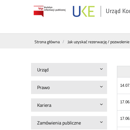
Urząd Ko
Otwórz
w
nowym
Menu
oknie
Strona główna
Jak uzyskać rezerwację / pozwolenie
górne
Urząd
14.07
Prawo
17.06
Kariera
17.06
Zamówienia publiczne