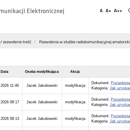
Ustaw
A
A+
A++
munikacji Elektronicznej
Domyślna
Większa
Najwi
Social
czcionka
czcionka
czcio
Media
 / zezwolenie treść
Pozwolenia w służbie radiokomunikacyjnej amatorski
Data
Osoba modyfikująca
Akcja
Dokument:
Pozwolenia
.2026 11:40
Jacek Jakubowski
modyfikacja
Kategoria:
Jak uzyskać
Dokument:
Pozwolenia
.2026 08:17
Jacek Jakubowski
modyfikacja
Kategoria:
Jak uzyskać
Dokument:
Pozwolenia
.2026 08:13
Jacek Jakubowski
modyfikacja
Kategoria:
Jak uzyskać