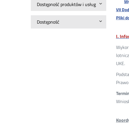
Wy
Dostępność produktów i usług
VII Do
Pliki d
Dostępność
I. Inf
Wykorz
lotnic
UKE.
Podst
Prawo 
Termi
Wnios
Koord