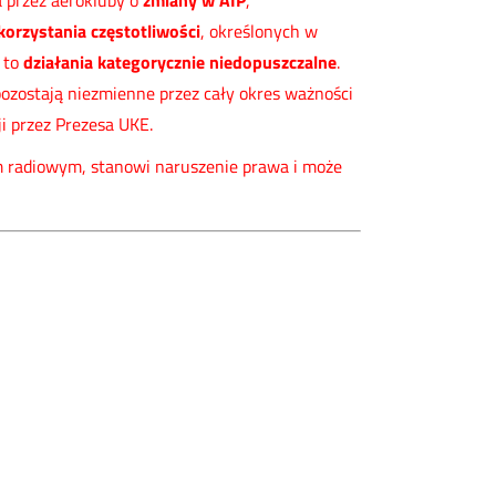
 przez aerokluby o
zmiany w AIP
,
rzystania częstotliwości
, określonych w
 to
działania kategorycznie niedopuszczalne
.
pozostają niezmienne przez cały okres ważności
 przez Prezesa UKE.
 radiowym, stanowi naruszenie prawa i może