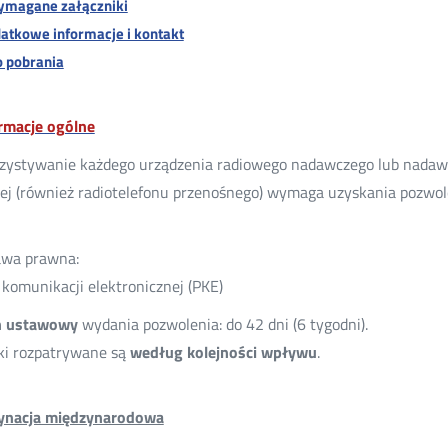
magane załączniki
datkowe informacje i kontakt
o pobrania
ormacje ogólne
ystywanie każdego urządzenia radiowego nadawczego lub nadawc
zej (również radiotelefonu przenośnego) wymaga uzyskania pozw
awa prawna:
komunikacji elektronicznej (PKE)
n ustawowy
wydania pozwolenia: do 42 dni (6 tygodni).
ki rozpatrywane są
według kolejności wpływu
.
ynacja międzynarodowa