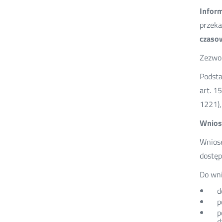
Infor
przeka
czasow
Zezwo
Podst
art. 1
1221),
Wniose
Wniose
dostęp
Do wni
d
p
p
d