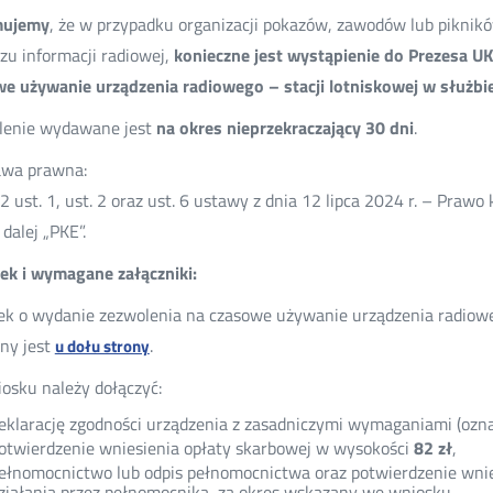
mujemy
, że w przypadku organizacji pokazów, zawodów lub piknikó
zu informacji radiowej,
konieczne jest wystąpienie do Prezesa U
e używanie urządzenia radiowego – stacji lotniskowej w służbie
lenie wydawane jest
na okres nieprzekraczający 30 dni
.
awa prawna:
52 ust. 1, ust. 2 oraz ust. 6 ustawy z dnia 12 lipca 2024 r. – Prawo 
 dalej „PKE”.
k i wymagane załączniki:
k o wydanie zezwolenia na czasowe używanie urządzenia radioweg
ny jest
.
u dołu strony
osku należy dołączyć:
eklarację zgodności urządzenia z zasadniczymi wymaganiami (ozna
otwierdzenie wniesienia opłaty skarbowej w wysokości
82 zł
,
ełnomocnictwo lub odpis pełnomocnictwa oraz potwierdzenie wni
ziałania przez pełnomocnika,
za okres wskazany we wniosku