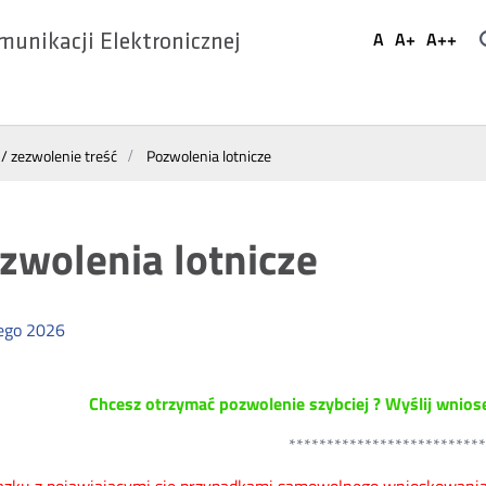
Ustaw
A
A+
A++
munikacji Elektronicznej
Domyślna
Większa
Najwi
Social
czcionka
czcionka
czcio
Media
 / zezwolenie treść
Pozwolenia lotnicze
zwolenia lotnicze
ego
2026
Chcesz otrzymać pozwolenie szybciej ? Wyślij wnio
*************************