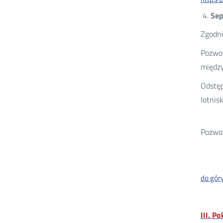
Sep
Zgodni
Pozwol
międz
Odstęp
lotnis
Pozwol
do gór
III. P