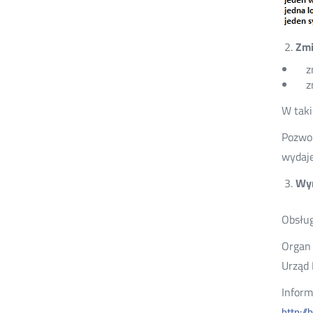
Zmi
z
z
W taki
Pozwol
wydaje
Wym
Obsług
Organ 
Urząd 
Inform
http:/