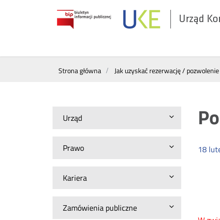
Urząd Ko
Otwórz
w
nowym
Menu
oknie
Strona główna
Jak uzyskać rezerwację / pozwolenie
górne
Po
Urząd
Prawo
18
lut
Kariera
Zamówienia publiczne