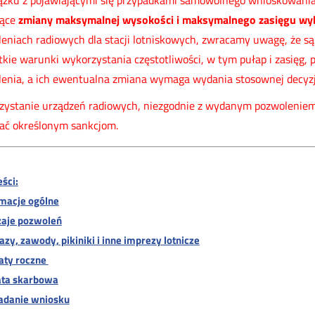
zku z pojawiającymi się przypadkami samowolnego wnioskowania
zące
zmiany maksymalnej wysokości i maksymalnego zasięgu wyko
eniach radiowych dla stacji lotniskowych, zwracamy uwagę, że są
kie warunki wykorzystania częstotliwości, w tym pułap i zasięg, 
enia, a ich ewentualna zmiana wymaga wydania stosownej decyzji
ystanie urządzeń radiowych, niezgodnie z wydanym pozwoleniem
ać określonym sankcjom.
eści:
rmacje ogólne
dzaje pozwoleń
kazy, zawody, pikiniki i inne imprezy lotnicze
łaty roczne
ata skarbowa
ładanie wniosku