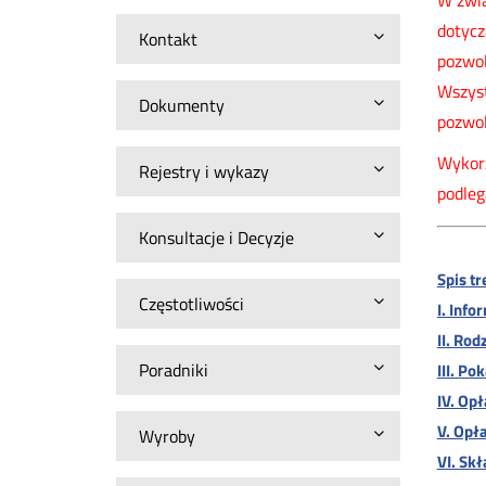
W zwią
dotyc
Kontakt
pozwol
Wszyst
Dokumenty
pozwol
Wykorz
Rejestry i wykazy
podleg
Konsultacje i Decyzje
Spis tr
Częstotliwości
I. Info
II. Ro
Poradniki
III. Po
IV. Op
V. Opł
Wyroby
VI. Sk