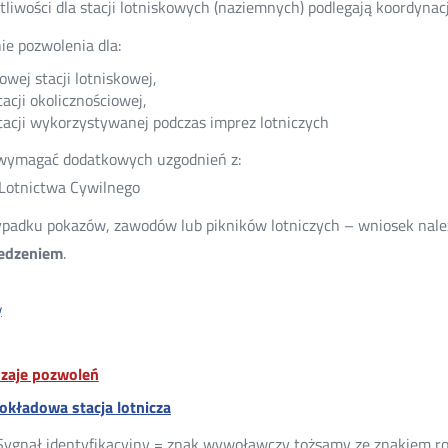
tliwości dla stacji lotniskowych (naziemnych) podlegają koordynac
e pozwolenia dla:
owej stacji lotniskowej,
tacji okolicznościowej,
tacji wykorzystywanej podczas imprez lotniczych
wymagać dodatkowych uzgodnień z:
Lotnictwa Cywilnego
padku pokazów, zawodów lub pikników lotniczych – wniosek nale
edzeniem
.
y
dzaje pozwoleń
okładowa stacja lotnicza
Sygnał identyfikacyjny = znak wywoławczy tożsamy ze znakiem r