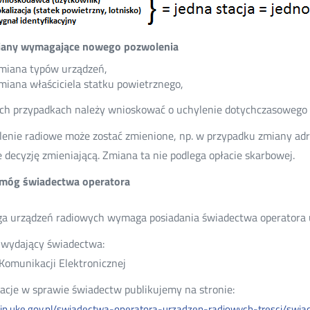
any wymagające nowego pozwolenia
miana typów urządzeń,
miana właściciela statku powietrznego,
ch przypadkach należy wnioskować o uchylenie dotychczasowego 
enie radiowe może zostać zmienione, np. w przypadku zmiany adr
 decyzję zmieniającą. Zmiana ta nie podlega opłacie skarbowej.
óg świadectwa operatora
a urządzeń radiowych wymaga posiadania świadectwa operatora 
wydający świadectwa:
Komunikacji Elektronicznej
acje w sprawie świadectw publikujemy na stronie:
/bip.uke.gov.pl/swiadectwa-operatora-urzadzen-radiowych-tresci/swia