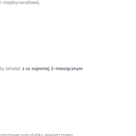
ji międzynarodowej.
ży składać
z co najmniej 2-miesięcznym
ozpoznawczym statku powietrznego.​