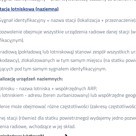
tacja lotniskowa (naziemna)
Sygnał identyfikacyjny = nazwa stacji (lokalizacja + przeznaczenie)
pozwolenie obejmuje wszystkie urządzenia radiowe danej stacji (w
fikacyjnym).
 radiową (pokładową lub lotniskową) stanowi zespół wszystkich 
kodawcy), zlokalizowanych w tym samym miejscu (na statku powiet
ujących pod tym samym sygnałem identyfikacyjnym.
alizację urządzeń naziemnych:
otnisku - nazwa lotniska + współrzędnych ARP,
 lotniskiem - adresu (teren zurbanizowany) lub współrzędne geog
enie może obejmować różne częstotliwości (zakresy częstotliwości
nej stacji (również dla statku powietrznego) wydajemy jedno pozw
enia radiowe, wchodzące w jej skład.