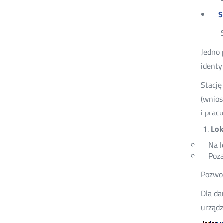
S
Jedno 
identy
Stację
(wnios
i prac
Lok
Na l
Poza
Pozwol
Dla da
urządz