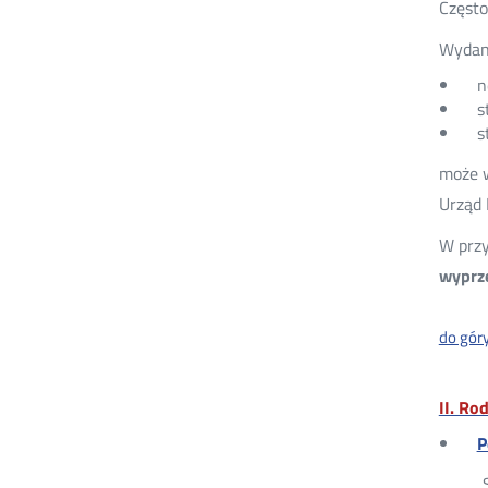
Często
Wydani
n
s
s
może 
Urząd 
W przy
wyprz
do gór
II. Ro
P