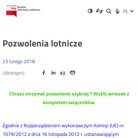
Ustawienia
Otwórz
Otwórz
Wersja
ZMI
PL
Dla
Wyszukiwark
Otwórz
Social
w
w
niesłyszących
kontrastowa
w
JĘZ
PRZ
nowym
nowym
nowym
Media
oknie
oknie
oknie
JĘZ
Pozwolenia lotnicze
23
lutego
2018
Udostępnij
Udostępnij
Udostępnij
Otwórz
Otwórz
Otwórz
Udostępnij
Udostępnij
na
na
na
w
w
w
przez
portalu
portalu
portalu
Drukuj
nowym
nowym
nowym
e-
oknie
oknie
oknie
Twitter
Facebook
Linkedin
mail
Chcesz otrzymać pozwolenie szybciej ? Wyślij wniosek z
kompletem załączników.
Zgodnie z Rozporządzeniem wykonawczym Komisji (UE) nr
1079/2012 z dnia 16 listopada 2012 r. ustanawiającym