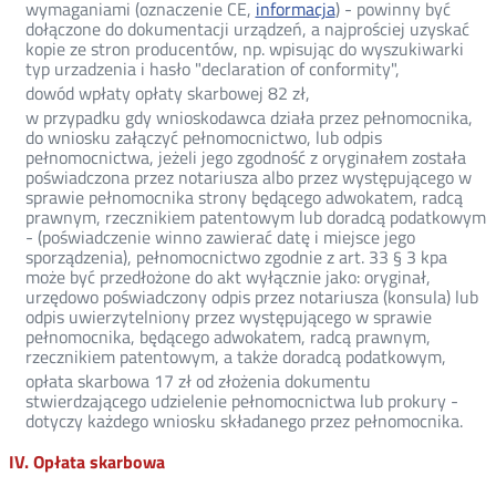
wymaganiami (oznaczenie CE,
informacja
) - powinny być
dołączone do dokumentacji urządzeń, a najprościej uzyskać
kopie ze stron producentów, np. wpisując do wyszukiwarki
typ urzadzenia i hasło "declaration of conformity",
dowód wpłaty opłaty skarbowej 82 zł,
w przypadku gdy wnioskodawca działa przez pełnomocnika,
do wniosku załączyć pełnomocnictwo, lub odpis
pełnomocnictwa, jeżeli jego zgodność z oryginałem została
poświadczona przez notariusza albo przez występującego w
sprawie pełnomocnika strony będącego adwokatem, radcą
prawnym, rzecznikiem patentowym lub doradcą podatkowym
- (poświadczenie winno zawierać datę i miejsce jego
sporządzenia), pełnomocnictwo zgodnie z art. 33 § 3 kpa
może być przedłożone do akt wyłącznie jako: oryginał,
urzędowo poświadczony odpis przez notariusza (konsula) lub
odpis uwierzytelniony przez występującego w sprawie
pełnomocnika, będącego adwokatem, radcą prawnym,
rzecznikiem patentowym, a także doradcą podatkowym,
opłata skarbowa 17 zł od złożenia dokumentu
stwierdzającego udzielenie pełnomocnictwa lub prokury -
dotyczy każdego wniosku składanego przez pełnomocnika.
IV. Opłata skarbowa