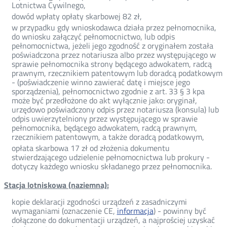
Lotnictwa Cywilnego,
dowód wpłaty opłaty skarbowej 82 zł,
w przypadku gdy wnioskodawca działa przez pełnomocnika,
do wniosku załączyć pełnomocnictwo, lub odpis
pełnomocnictwa, jeżeli jego zgodność z oryginałem została
poświadczona przez notariusza albo przez występującego w
sprawie pełnomocnika strony będącego adwokatem, radcą
prawnym, rzecznikiem patentowym lub doradcą podatkowym
- (poświadczenie winno zawierać datę i miejsce jego
sporządzenia), pełnomocnictwo zgodnie z art. 33 § 3 kpa
może być przedłożone do akt wyłącznie jako: oryginał,
urzędowo poświadczony odpis przez notariusza (konsula) lub
odpis uwierzytelniony przez występującego w sprawie
pełnomocnika, będącego adwokatem, radcą prawnym,
rzecznikiem patentowym, a także doradcą podatkowym,
opłata skarbowa 17 zł od złożenia dokumentu
stwierdzającego udzielenie pełnomocnictwa lub prokury -
dotyczy każdego wniosku składanego przez pełnomocnika.
Stacja lotniskowa (naziemna):
kopie deklaracji zgodności urządzeń z zasadniczymi
wymaganiami (oznaczenie CE,
informacja
) - powinny być
dołączone do dokumentacji urządzeń, a najprościej uzyskać