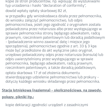
kopie ze stron producentów, np. wpisując do wyszukiwarki
typ urzadzenia i hasło "declaration of conformity",
dowód wpłaty opłaty skarbowej 82 zł,
w przypadku gdy wnioskodawca działa przez pełnomocnika,
do wniosku załączyć pełnomocnictwo, lub odpis
pełnomocnictwa, jeżeli jego zgodność z oryginałem została
poświadczona przez notariusza albo przez występującego w
sprawie pełnomocnika strony będącego adwokatem, radcą
prawnym, rzecznikiem patentowym lub doradcą podatkowym
- (poświadczenie winno zawierać datę i miejsce jego
sporządzenia), pełnomocnictwo zgodnie z art. 33 § 3 kpa
może być przedłożone do akt wyłącznie jako: oryginał,
urzędowo poświadczony odpis przez notariusza (konsula) lub
odpis uwierzytelniony przez występującego w sprawie
pełnomocnika, będącego adwokatem, radcą prawnym,
rzecznikiem patentowym, a także doradcą podatkowym,
opłata skarbowa 17 zł od złożenia dokumentu
stwierdzającego udzielenie pełnomocnictwa lub prokury -
dotyczy każdego wniosku składanego przez pełnomocnika.
Stacja lotniskowa (naziemna) - okolicznościowa, na zawody,
pokazy, pikniki itp.:
kopie deklaracji zgodności urządzeń z zasadniczymi