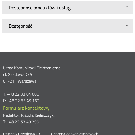
Dostępność produktów i usług
Dostępność
Dane
Urząd Komunikacji Elektronicznej
ul. Giełdowa 7/9
kontaktowe
01-211 Warszawa
T: +48 22 33 04 000
F: +48 22 53 49 162
Formularz kontaktowy
Redaktor: Klaudia Kieliszczyk,
T: +48 22 53 49 299
Otwórz
Dziennik Urzędowy UKE
Ochrona danych osobowych