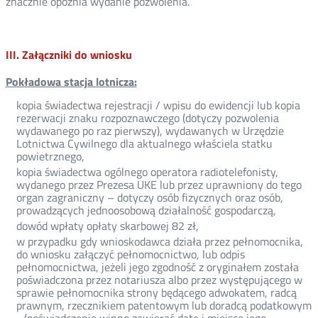
znacznie opóźnia wydanie pozwolenia.
III. Załączniki do wniosku
Pokładowa stacja lotnicza:
kopia świadectwa rejestracji / wpisu do ewidencji lub kopia
rezerwacji znaku rozpoznawczego (dotyczy pozwolenia
wydawanego po raz pierwszy), wydawanych w Urzędzie
Lotnictwa Cywilnego dla aktualnego właściela statku
powietrznego,
kopia świadectwa ogólnego operatora radiotelefonisty,
wydanego przez Prezesa UKE lub przez uprawniony do tego
organ zagraniczny – dotyczy osób fizycznych oraz osób,
prowadzących jednoosobową działalność gospodarczą,
dowód wpłaty opłaty skarbowej 82 zł,
w przypadku gdy wnioskodawca działa przez pełnomocnika,
do wniosku załączyć pełnomocnictwo, lub odpis
pełnomocnictwa, jeżeli jego zgodność z oryginałem została
poświadczona przez notariusza albo przez występującego w
sprawie pełnomocnika strony będącego adwokatem, radcą
prawnym, rzecznikiem patentowym lub doradcą podatkowym