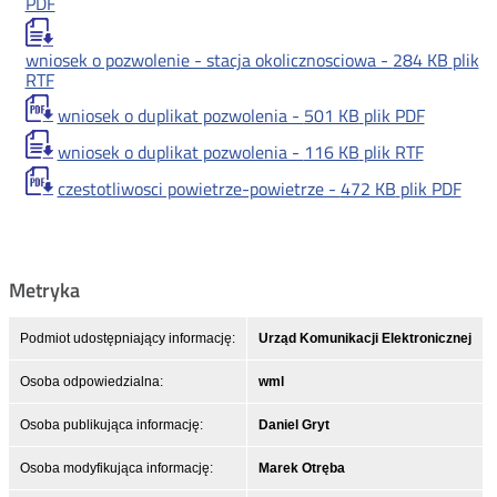
PDF
wniosek o pozwolenie - stacja okolicznosciowa -
284 KB
plik
RTF
wniosek o duplikat pozwolenia -
501 KB
plik PDF
wniosek o duplikat pozwolenia -
116 KB
plik RTF
czestotliwosci powietrze-powietrze -
472 KB
plik PDF
Metryka
Podmiot udostępniający informację:
Urząd Komunikacji Elektronicznej
Osoba odpowiedzialna:
wml
Osoba publikująca informację:
Daniel Gryt
Osoba modyfikująca informację:
Marek Otręba