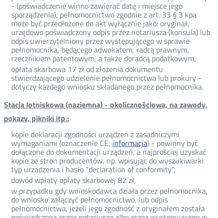
- (poświadczenie winno zawierać datę i miejsce jego
sporządzenia), pełnomocnictwo zgodnie z art. 33 § 3 kpa
może być przedłożone do akt wyłącznie jako: oryginał,
urzędowo poświadczony odpis przez notariusza (konsula) lub
odpis uwierzytelniony przez występującego w sprawie
pełnomocnika, będącego adwokatem, radcą prawnym,
rzecznikiem patentowym, a także doradcą podatkowym,
opłata skarbowa 17 zł od złożenia dokumentu
stwierdzającego udzielenie pełnomocnictwa lub prokury -
dotyczy każdego wniosku składanego przez pełnomocnika.
Stacja lotniskowa (naziemna) - okolicznościowa, na zawody,
pokazy, pikniki itp.:
kopie deklaracji zgodności urządzeń z zasadniczymi
wymaganiami (oznaczenie CE,
informacja
) - powinny być
dołączone do dokumentacji urządzeń, a najprościej uzyskać
kopie ze stron producentów, np. wpisując do wyszukiwarki
typ urzadzenia i hasło "declaration of conformity",
dowód wpłaty opłaty skarbowej 82 zł,
w przypadku gdy wnioskodawca działa przez pełnomocnika,
do wniosku załączyć pełnomocnictwo, lub odpis
pełnomocnictwa, jeżeli jego zgodność z oryginałem została
poświadczona przez notariusza albo przez występującego w