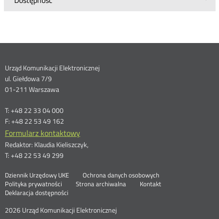
Dostępność
Dane
Urząd Komunikacji Elektronicznej
ul. Giełdowa 7/9
kontaktowe
01-211 Warszawa
T: +48 22 33 04 000
F: +48 22 53 49 162
Formularz kontaktowy
Redaktor: Klaudia Kieliszczyk,
T: +48 22 53 49 299
Otwórz
Stopka
Dziennik Urzędowy UKE
Ochrona danych osobowych
Otwórz
w
Polityka prywatności
Strona archiwalna
Kontakt
w
nowym
Deklaracja dostępności
menu
nowym
oknie
oknie
2026 Urząd Komunikacji Elektronicznej