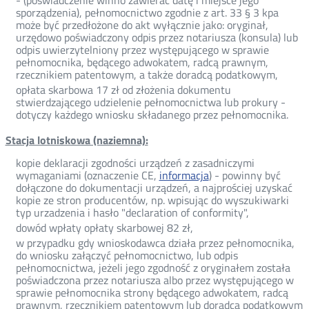
- (poświadczenie winno zawierać datę i miejsce jego
sporządzenia), pełnomocnictwo zgodnie z art. 33 § 3 kpa
może być przedłożone do akt wyłącznie jako: oryginał,
urzędowo poświadczony odpis przez notariusza (konsula) lub
odpis uwierzytelniony przez występującego w sprawie
pełnomocnika, będącego adwokatem, radcą prawnym,
rzecznikiem patentowym, a także doradcą podatkowym,
opłata skarbowa 17 zł od złożenia dokumentu
stwierdzającego udzielenie pełnomocnictwa lub prokury -
dotyczy każdego wniosku składanego przez pełnomocnika.
Stacja lotniskowa (naziemna):
kopie deklaracji zgodności urządzeń z zasadniczymi
wymaganiami (oznaczenie CE,
informacja
) - powinny być
dołączone do dokumentacji urządzeń, a najprościej uzyskać
kopie ze stron producentów, np. wpisując do wyszukiwarki
typ urzadzenia i hasło "declaration of conformity",
dowód wpłaty opłaty skarbowej 82 zł,
w przypadku gdy wnioskodawca działa przez pełnomocnika,
do wniosku załączyć pełnomocnictwo, lub odpis
pełnomocnictwa, jeżeli jego zgodność z oryginałem została
poświadczona przez notariusza albo przez występującego w
sprawie pełnomocnika strony będącego adwokatem, radcą
prawnym, rzecznikiem patentowym lub doradcą podatkowym