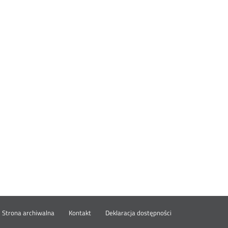
wórz
Strona archiwalna
Kontakt
Deklaracja dostępności