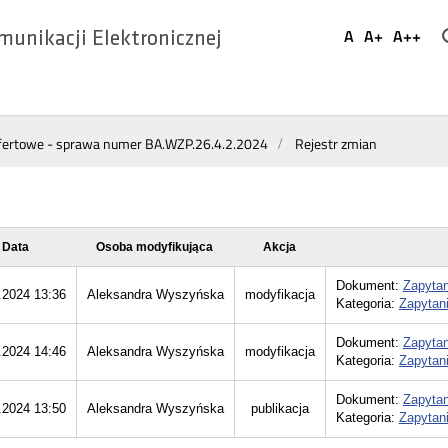
Ustaw
A
A+
A++
munikacji Elektronicznej
Domyślna
Większa
Najwi
Social
czcionka
czcionka
czcio
Media
fertowe - sprawa numer BA.WZP.26.4.2.2024
Rejestr zmian
Data
Osoba modyfikująca
Akcja
Dokument:
Zapytan
.2024 13:36
Aleksandra Wyszyńska
modyfikacja
Kategoria:
Zapytani
Dokument:
Zapytan
.2024 14:46
Aleksandra Wyszyńska
modyfikacja
Kategoria:
Zapytani
Dokument:
Zapytan
.2024 13:50
Aleksandra Wyszyńska
publikacja
Kategoria:
Zapytani