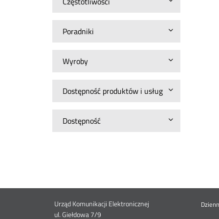
Częstotliwości
Poradniki
Wyroby
Dostępność produktów i usług
Dostępność
Dane
Urząd Komunikacji Elektronicznej
St
Dzien
ul. Giełdowa 7/9