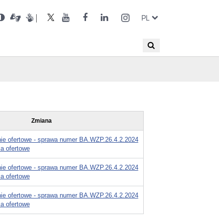
ienia
Otwórz
Otwórz
Wersja
UKE
UKE
UKE
UKE
UKE
ZMIEŃ
Otwórz
Otwórz
Otwórz
Otwórz
Otwórz
Otwórz
PL
Dla
Otwórz
w
w
niesłyszących
kontrastowa
w
na
na
na
na
na
JĘZYK
ększa
w
w
w
w
w
w
PRZEŁĄC
nowym
nowym
nowym
portalu
portalu
portalu
portalu
portalu
nka
nowym
nowym
nowym
nowym
nowym
nowym
oknie
oknie
oknie
Twitter
Youtube
Facebook
LinkedIn
Instagram
oknie
oknie
oknie
oknie
oknie
oknie
Wyszukiwana
Wyszukaj
JĘZYKÓW
fraza
Zmiana
ie ofertowe - sprawa numer BA.WZP.26.4.2.2024
a ofertowe
ie ofertowe - sprawa numer BA.WZP.26.4.2.2024
a ofertowe
ie ofertowe - sprawa numer BA.WZP.26.4.2.2024
a ofertowe