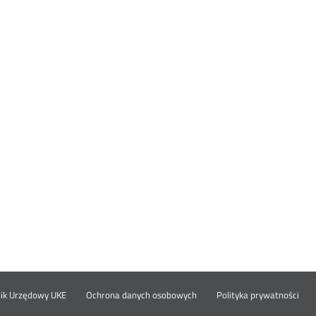
Otwórz
Ot
opka
nik Urzędowy UKE
Ochrona danych osobowych
Polityka prywatności
w
w