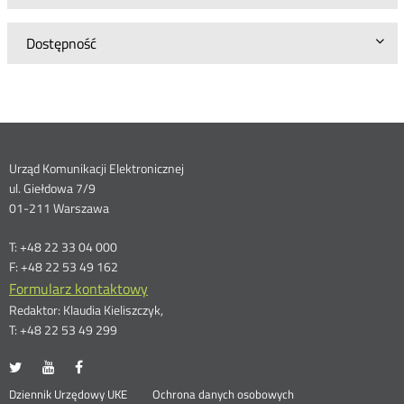
Dostępność
Dane
Urząd Komunikacji Elektronicznej
ul. Giełdowa 7/9
kontaktowe
01-211 Warszawa
T: +48 22 33 04 000
F: +48 22 53 49 162
Formularz kontaktowy
Redaktor: Klaudia Kieliszczyk,
T: +48 22 53 49 299
UKE
UKE
UKE
Otwórz
Otwórz
Otwórz
na
na
na
w
w
w
Otwórz
Dziennik Urzędowy UKE
Ochrona danych osobowych
portalu
portalu
portalu
nowym
nowym
nowym