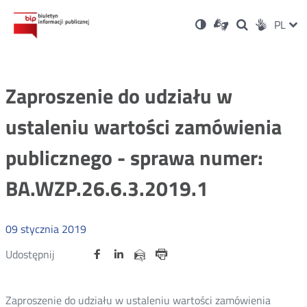
Ustawienia
Otwórz
Otwórz
Wersja
ZMI
PL
Dla
Wyszukiwark
Otwórz
zukaj
Social
w
w
niesłyszących
kontrastowa
w
JĘZ
PRZ
nowym
nowym
nowym
Media
oknie
oknie
oknie
JĘZ
Zaproszenie do udziału w
ustaleniu wartości zamówienia
publicznego - sprawa numer:
BA.WZP.26.6.3.2019.1
09
stycznia
2019
Udostępnij
Udostępnij
Udostępnij
Otwórz
Otwórz
Otwórz
Udostępnij
Udostępnij
na
na
na
w
w
w
przez
portalu
portalu
portalu
Drukuj
nowym
nowym
nowym
e-
oknie
oknie
oknie
Twitter
Facebook
Linkedin
mail
Zaproszenie do udziału w ustaleniu wartości zamówienia