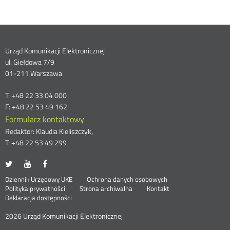
Dane
Urząd Komunikacji Elektronicznej
ul. Giełdowa 7/9
kontaktowe
01-211 Warszawa
T: +48 22 33 04 000
F: +48 22 53 49 162
Formularz kontaktowy
Redaktor: Klaudia Kieliszczyk,
T: +48 22 53 49 299
UKE
UKE
UKE
Otwórz
Otwórz
Otwórz
na
na
na
w
w
w
Otwórz
Stopka
Dziennik Urzędowy UKE
Ochrona danych osobowych
portalu
portalu
portalu
nowym
nowym
nowym
Otwórz
w
Polityka prywatności
Strona archiwalna
Kontakt
Twitter
Youtube
Facebook
oknie
oknie
oknie
w
nowym
Deklaracja dostępności
menu
nowym
oknie
oknie
2026 Urząd Komunikacji Elektronicznej