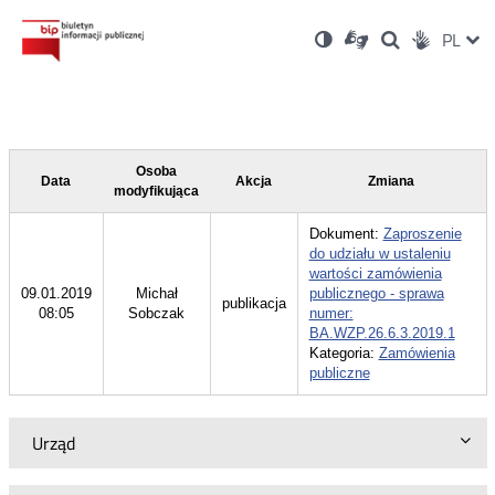
Ustawienia
Otwórz
Otwórz
Wersja
ZMI
PL
Dla
Wyszukiwark
Otwórz
zukaj
Social
w
w
niesłyszących
kontrastowa
w
JĘZ
PRZ
nowym
nowym
nowym
Media
oknie
oknie
oknie
JĘZ
Osoba
Data
Akcja
Zmiana
modyfikująca
Dokument:
Zaproszenie
do udziału w ustaleniu
wartości zamówienia
09.01.2019
Michał
publicznego - sprawa
publikacja
08:05
Sobczak
numer:
BA.WZP.26.6.3.2019.1
Kategoria:
Zamówienia
publiczne
Urząd