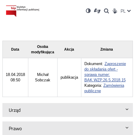
Ustawienia
Otwórz
Otwórz
Wersja
ZMI
PL
Dla
Wyszukiwark
Otwórz
zukaj
Social
w
w
niesłyszących
kontrastowa
w
JĘZ
PRZ
nowym
nowym
nowym
Media
oknie
oknie
oknie
JĘZ
Osoba
Data
Akcja
Zmiana
modyfikująca
Dokument:
Zaproszenie
do składania ofert -
18.04.2018
Michał
sprawa numer:
publikacja
08:50
Sobczak
BAK.WZP.26.5.2018.15
Kategoria:
Zamówienia
publiczne
Urząd
Prawo