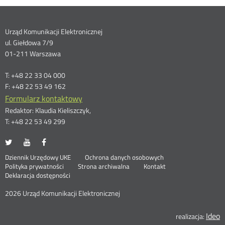
Dane
Urząd Komunikacji Elektronicznej
ul. Giełdowa 7/9
kontaktowe
01-211 Warszawa
T: +48 22 33 04 000
F: +48 22 53 49 162
Formularz kontaktowy
Redaktor: Klaudia Kieliszczyk,
T: +48 22 53 49 299
UKE
UKE
UKE
Otwórz
Otwórz
Otwórz
na
na
na
w
w
w
Otwórz
Stopka
Dziennik Urzędowy UKE
Ochrona danych osobowych
portalu
portalu
portalu
nowym
nowym
nowym
Otwórz
w
Polityka prywatności
Strona archiwalna
Kontakt
Twitter
Youtube
Facebook
oknie
oknie
oknie
w
nowym
Deklaracja dostępności
menu
nowym
oknie
oknie
2026 Urząd Komunikacji Elektronicznej
Ideo
O
realizacja: