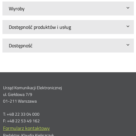
Wyroby
Dostępność produktów i usług
Dostępność
Dane
Urząd Komunikacji Elektronicznej
ul. Giełdowa 7/9
kontaktowe
01-211 Warszawa
T: +48 22 33 04 000
F: +48 22 53 49 162
Formularz kontaktowy
Redaktor: Klaudia Kieliszczyk,