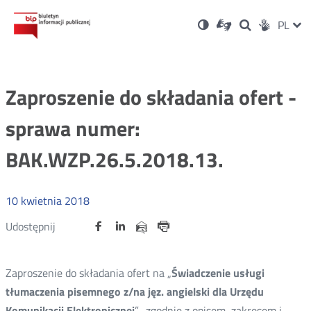
Ustawienia
Otwórz
Otwórz
Wersja
ZMI
PL
Dla
Wyszukiwark
Otwórz
zukaj
Social
w
w
niesłyszących
kontrastowa
w
JĘZ
PRZ
nowym
nowym
nowym
Media
oknie
oknie
oknie
JĘZ
Zaproszenie do składania ofert -
sprawa numer:
BAK.WZP.26.5.2018.13.
10
kwietnia
2018
Udostępnij
Udostępnij
Udostępnij
Otwórz
Otwórz
Otwórz
Udostępnij
Udostępnij
na
na
na
w
w
w
przez
portalu
portalu
portalu
Drukuj
nowym
nowym
nowym
e-
oknie
oknie
oknie
Twitter
Facebook
Linkedin
mail
Zaproszenie do składania ofert na „
Świadczenie usługi
tłumaczenia pisemnego z/na jęz. angielski dla Urzędu
Komunikacji Elektronicznej
”, zgodnie z opisem, zakresem i