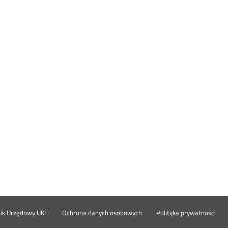
Otwórz
Ot
opka
nik Urzędowy UKE
Ochrona danych osobowych
Polityka prywatności
w
w