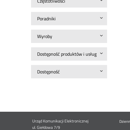
Częstotliwości
Poradniki
Wyroby
Dostępność produktów i usług
Dostępność
Dane
Urząd Komunikacji Elektronicznej
St
Dzien
ul. Giełdowa 7/9