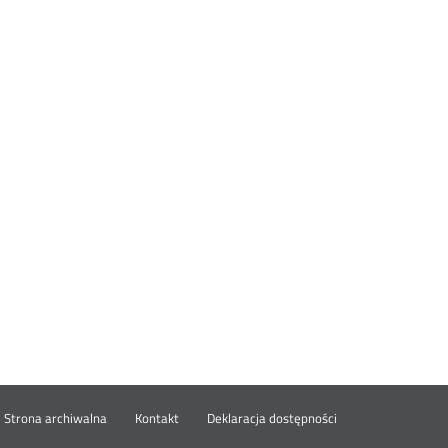
wórz
Strona archiwalna
Kontakt
Deklaracja dostępności