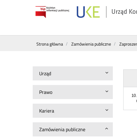
Urząd Ko
Otwórz
w
nowym
Wyszukiwarka
oknie
Strona główna
Zamówienia publiczne
Zaproszen
Urząd
Prawo
10
Kariera
Zamówienia publiczne