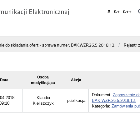
Ustaw
A
A+
A++
munikacji Elektronicznej
Domyślna
Większa
Najwi
Social
czcionka
czcionka
czcio
Media
ie do składania ofert - sprawa numer: BAK.WZP.26.5.2018.13.
Rejestr 
Osoba
Data
Akcja
modyfikująca
Dokument:
Zaproszenie do
.04.2018
Klaudia
publikacja
BAK.WZP.26.5.2018.13.
09:10
Kieliszczyk
Kategoria:
Zamówienia pub