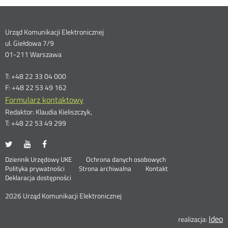
Dane
Urząd Komunikacji Elektronicznej
ul. Giełdowa 7/9
kontaktowe
01-211 Warszawa
T: +48 22 33 04 000
F: +48 22 53 49 162
Formularz kontaktowy
Redaktor: Klaudia Kieliszczyk,
T: +48 22 53 49 299
UKE
UKE
UKE
Otwórz
Otwórz
Otwórz
na
na
na
w
w
w
Otwórz
Stopka
Dziennik Urzędowy UKE
Ochrona danych osobowych
portalu
portalu
portalu
nowym
nowym
nowym
Otwórz
w
Polityka prywatności
Strona archiwalna
Kontakt
Twitter
Youtube
Facebook
oknie
oknie
oknie
w
nowym
Deklaracja dostępności
menu
nowym
oknie
oknie
2026 Urząd Komunikacji Elektronicznej
Ideo
O
realizacja: