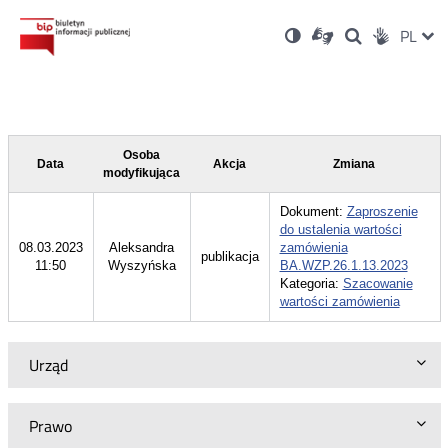
Ustawienia
Otwórz
Otwórz
Wersja
ZMI
PL
Dla
Wyszukiwark
Otwórz
zukaj
Social
w
w
niesłyszących
kontrastowa
w
JĘZ
PRZ
nowym
nowym
nowym
Media
oknie
oknie
oknie
JĘZ
Osoba
Data
Akcja
Zmiana
modyfikująca
Dokument:
Zaproszenie
do ustalenia wartości
08.03.2023
Aleksandra
zamówienia
publikacja
11:50
Wyszyńska
BA.WZP.26.1.13.2023
Kategoria:
Szacowanie
wartości zamówienia
Urząd
Prawo